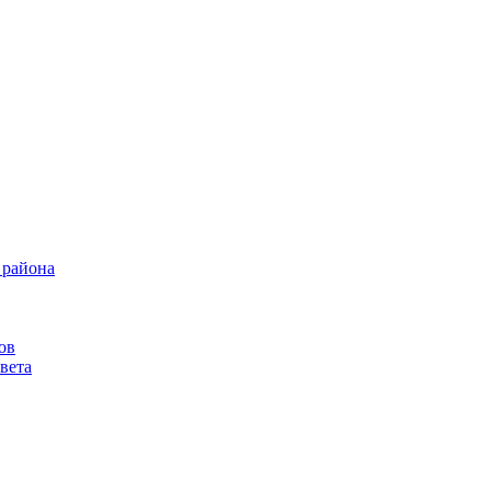
 района
ов
вета