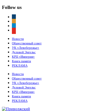
Follow us
vkontakte
odnoklassniki
telegram
youtube
Новости
Общественный совет
УК «Левобережье»
Деловой Энгельс
КРЦ «Империя»
Книга памяти
РЕКЛАМА
Новости
Общественный совет
УК «Левобережье»
Деловой Энгельс
КРЦ «Империя»
Книга памяти
РЕКЛАМА