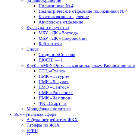
Здравоохранение
Поликлиника № 4
Педиатрическое отделение поликлиники № 4
Квасниковское отделение
Анисовское отделение
Культура и искусство
МБУ «ДК «Восход»
МБУ «ДК «Покровский»
Библиотеки
Спорт
Стадион «Сигнал»
ДЮСШ — 1
Клубы «МБУ Энгельсская молодежь». Расписание заня
СТЦ «Старт»
ПМК «Сатурн»
ПМК «Лагуна»
ДМО «Сантос»
ПМК «Ровесник»
ПМК «Чемпион»
ФК «Старт +»
Молодёжная политика
Коммунальная сфера
Азбука потребителя ЖКХ
Тарифы по ЖКХ
ЕРКЦ