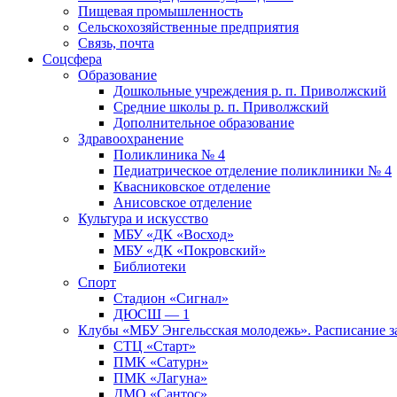
Пищевая промышленность
Сельскохозяйственные предприятия
Связь, почта
Соцсфера
Образование
Дошкольные учреждения р. п. Приволжский
Средние школы р. п. Приволжский
Дополнительное образование
Здравоохранение
Поликлиника № 4
Педиатрическое отделение поликлиники № 4
Квасниковское отделение
Анисовское отделение
Культура и искусство
МБУ «ДК «Восход»
МБУ «ДК «Покровский»
Библиотеки
Спорт
Стадион «Сигнал»
ДЮСШ — 1
Клубы «МБУ Энгельсская молодежь». Расписание з
СТЦ «Старт»
ПМК «Сатурн»
ПМК «Лагуна»
ДМО «Сантос»