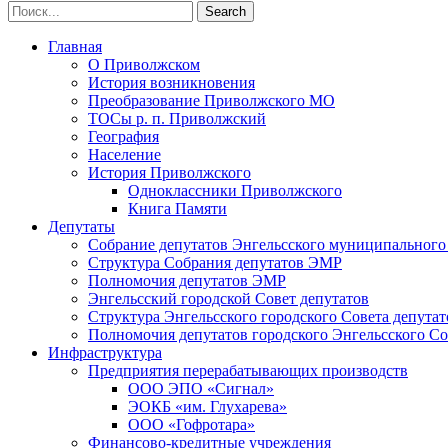
Главная
О Приволжском
История возникновения
Преобразование Приволжского МО
ТОСы р. п. Приволжский
География
Население
История Приволжского
Одноклассники Приволжского
Книга Памяти
Депутаты
Собрание депутатов Энгельсского муниципального
Структура Собрания депутатов ЭМР
Полномочия депутатов ЭМР
Энгельсский городской Совет депутатов
Структура Энгельсского городского Совета депутат
Полномочия депутатов городского Энгельсского Со
Инфраструктура
Предприятия перерабатывающих производств
ООО ЭПО «Сигнал»
ЭОКБ «им. Глухарева»
ООО «Гофротара»
Финансово-кредитные учреждения