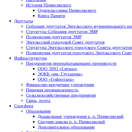
История Приволжского
Одноклассники Приволжского
Книга Памяти
Депутаты
Собрание депутатов Энгельсского муниципального ра
Структура Собрания депутатов ЭМР
Полномочия депутатов ЭМР
Энгельсский городской Совет депутатов
Структура Энгельсского городского Совета депутатов
Полномочия депутатов городского Энгельсского Сове
Инфраструктура
Предприятия перерабатывающих производств
ООО ЭПО «Сигнал»
ЭОКБ «им. Глухарева»
ООО «Гофротара»
Финансово-кредитные учреждения
Пищевая промышленность
Сельскохозяйственные предприятия
Связь, почта
Соцсфера
Образование
Дошкольные учреждения р. п. Приволжский
Средние школы р. п. Приволжский
Дополнительное образование