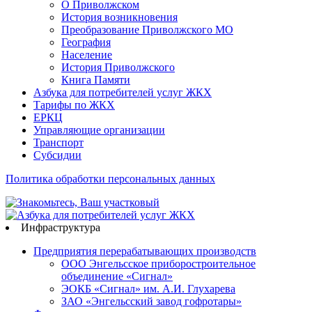
О Приволжском
История возникновения
Преобразование Приволжского МО
География
Население
История Приволжского
Книга Памяти
Азбука для потребителей услуг ЖКХ
Тарифы по ЖКХ
ЕРКЦ
Управляющие организации
Транспорт
Субсидии
Политика обработки персональных данных
Инфраструктура
Предприятия перерабатывающих производств
ООО Энгельсское приборостроительное
объединение «Сигнал»
ЭОКБ «Сигнал» им. А.И. Глухарева
ЗАО «Энгельсский завод гофротары»