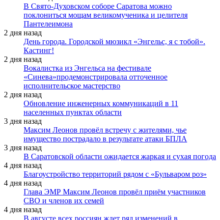
В Свято-Духовском соборе Саратова можно
поклониться мощам великомученика и целителя
Пантелеимона
2 дня назад
День города. Городской мюзикл «Энгельс, я с тобой».
Кастинг!
2 дня назад
Вокалистка из Энгельса на фестивале
«Синева»продемонстрировала отточенное
исполнительское мастерство
2 дня назад
Обновление инженерных коммуникаций в 11
населенных пунктах области
3 дня назад
Максим Леонов провёл встречу с жителями, чье
имущество пострадало в результате атаки БПЛА
3 дня назад
В Саратовской области ожидается жаркая и сухая погода
4 дня назад
Благоустройство территорий рядом с «Бульваром роз»
4 дня назад
Глава ЭМР Максим Леонов провёл приём участников
СВО и членов их семей
4 дня назад
В августе всех россиян ждет ряд изменений в