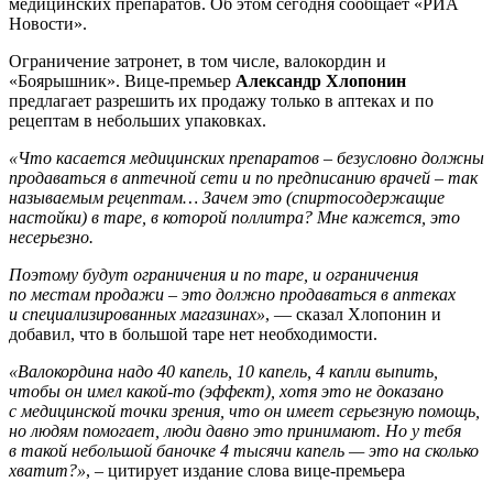
медицинских препаратов. Об этом сегодня сообщает «РИА
Новости».
Ограничение затронет, в том числе, валокордин и
«Боярышник». Вице-премьер
Александр Хлопонин
предлагает разрешить их продажу только в аптеках и по
рецептам в небольших упаковках.
«Что касается медицинских препаратов – безусловно должны
продаваться в аптечной сети и по предписанию врачей – так
называемым рецептам… Зачем это (спиртосодержащие
настойки) в таре, в которой поллитра? Мне кажется, это
несерьезно.
Поэтому будут ограничения и по таре, и ограничения
по местам продажи – это должно продаваться в аптеках
и специализированных магазинах»
, — сказал Хлопонин и
добавил, что в большой таре нет необходимости.
«Валокордина надо 40 капель, 10 капель, 4 капли выпить,
чтобы он имел какой-то (эффект), хотя это не доказано
с медицинской точки зрения, что он имеет серьезную помощь,
но людям помогает, люди давно это принимают. Но у тебя
в такой небольшой баночке 4 тысячи капель — это на сколько
хватит?»
, – цитирует издание слова вице-премьера