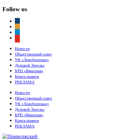
Follow us
vkontakte
odnoklassniki
telegram
youtube
Новости
Общественный совет
УК «Левобережье»
Деловой Энгельс
КРЦ «Империя»
Книга памяти
РЕКЛАМА
Новости
Общественный совет
УК «Левобережье»
Деловой Энгельс
КРЦ «Империя»
Книга памяти
РЕКЛАМА