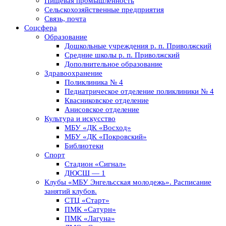
Пищевая промышленность
Сельскохозяйственные предприятия
Связь, почта
Соцсфера
Образование
Дошкольные учреждения р. п. Приволжский
Средние школы р. п. Приволжский
Дополнительное образование
Здравоохранение
Поликлиника № 4
Педиатрическое отделение поликлиники № 4
Квасниковское отделение
Анисовское отделение
Культура и искусство
МБУ «ДК «Восход»
МБУ «ДК «Покровский»
Библиотеки
Спорт
Стадион «Сигнал»
ДЮСШ — 1
Клубы «МБУ Энгельсская молодежь». Расписание
занятий клубов.
СТЦ «Старт»
ПМК «Сатурн»
ПМК «Лагуна»