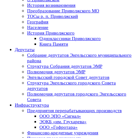
История возникновения
Преобразование Приволжского МО
ТОСы р. п. Приволжский
География
Население
История Приволжского
Одноклассники Приволжского
Книга Памяти
Депутаты
Собрание депутатов Энгельсского муниципального
района
Структура Собрания депутатов ЭМР
Полномочия депутатов ЭМР
Энгельсский городской Совет депутатов
Структура Энгельсского городского Совета
депутатов
Полномочия депутатов городского Энгельсского
Совета
Инфраструктура
Предприятия перерабатывающих производств
ООО ЭПО «Сигнал»
ЭОКБ «им. Глухарева»
ООО «Гофротара»
Финансово-кредитные учреждения