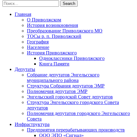
Главная
О Приволжском
История возникновения
Преобразование Приволжского МО
ТОСы р. п. Приволжский
География
Население
История Приволжского
Одноклассники Приволжского
Книга Памяти
Депутаты
Собрание депутатов Энгельсского
муниципального района
Структура Собрания депутатов ЭМР
Полномочия депутатов ЭМР
Энгельсский городской Совет депутатов
Структура Энгельсского городского Совета
депутатов
Полномочия депутатов городского Энгельсского
Совета
Инфраструктура
Предприятия перерабатывающих производств
ООО ЭПО «Сигнал»