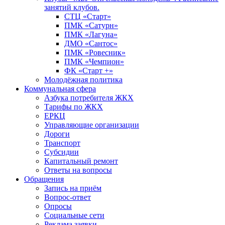
занятий клубов.
СТЦ «Старт»
ПМК «Сатурн»
ПМК «Лагуна»
ДМО «Сантос»
ПМК «Ровесник»
ПМК «Чемпион»
ФК «Старт +»
Молодёжная политика
Коммунальная сфера
Азбука потребителя ЖКХ
Тарифы по ЖКХ
ЕРКЦ
Управляющие организации
Дороги
Транспорт
Субсидии
Капитальный ремонт
Ответы на вопросы
Обращения
Запись на приём
Вопрос-ответ
Опросы
Социальные сети
Реклама заявки