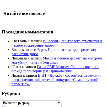
-Читайте все новости-
Последние комментарии
Светлана
к записи
В России День геолога отмечается в
первое воскресенье апреля
Елена
к записи
В р.п. Приволжском проверили ход
расчистки дорог
Людмила
к записи
Максим Леонов держит на контроле
ход уборки снега в Энгельсе
Юлия
к записи
Глава ЭМР Максим Леонов совершил
объезд территорий р.п.Приволжский
Лилия
к записи
В ЦТ «Дружба» состоялась церемония
награждения победителей конкурса «Самый лучший
папа-2025»
Рубрики
Рубрики