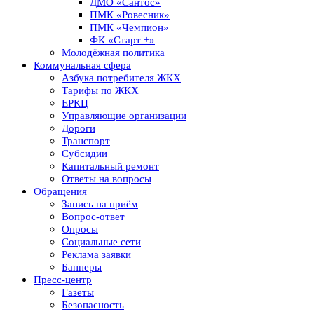
ДМО «Сантос»
ПМК «Ровесник»
ПМК «Чемпион»
ФК «Старт +»
Молодёжная политика
Коммунальная сфера
Азбука потребителя ЖКХ
Тарифы по ЖКХ
ЕРКЦ
Управляющие организации
Дороги
Транспорт
Субсидии
Капитальный ремонт
Ответы на вопросы
Обращения
Запись на приём
Вопрос-ответ
Опросы
Социальные сети
Реклама заявки
Баннеры
Пресс-центр
Газеты
Безопасность