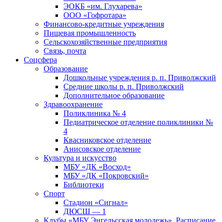
ЭОКБ «им. Глухарева»
ООО «Гофротара»
Финансово-кредитные учреждения
Пищевая промышленность
Сельскохозяйственные предприятия
Связь, почта
Соцсфера
Образование
Дошкольные учреждения р. п. Приволжский
Средние школы р. п. Приволжский
Дополнительное образование
Здравоохранение
Поликлиника № 4
Педиатрическое отделение поликлиники №
4
Квасниковское отделение
Анисовское отделение
Культура и искусство
МБУ «ДК «Восход»
МБУ «ДК «Покровский»
Библиотеки
Спорт
Стадион «Сигнал»
ДЮСШ — 1
Клубы «МБУ Энгельсская молодежь». Расписание