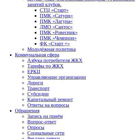
занятий клубов.
СТЦ «Старт»
ПМК «Сатурн»
ПМК «Лагуна»
ДМО «Сантос»
ПМК «Ровесник»
ПМК «Чемпион»
ФК «Старт +»
Молодёжная политика
Коммунальная сфера
Азбука потребителя ЖКХ
Тарифы по ЖКХ
ЕРКЦ
Управляющие организации
Дороги
Транспорт
Субсидии
Капитальный ремонт
Ответы на вопросы
Обращения
Запись на приём
Вопрос-ответ
Опросы
Социальные сети
Реклама заявки