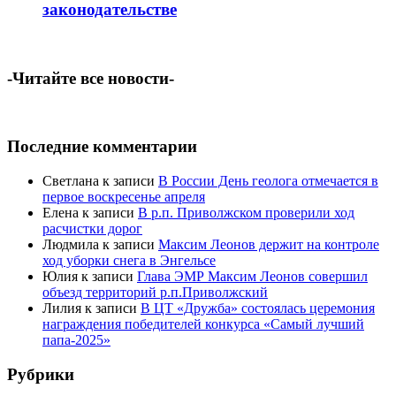
законодательстве
-Читайте все новости-
Последние комментарии
Светлана
к записи
В России День геолога отмечается в
первое воскресенье апреля
Елена
к записи
В р.п. Приволжском проверили ход
расчистки дорог
Людмила
к записи
Максим Леонов держит на контроле
ход уборки снега в Энгельсе
Юлия
к записи
Глава ЭМР Максим Леонов совершил
объезд территорий р.п.Приволжский
Лилия
к записи
В ЦТ «Дружба» состоялась церемония
награждения победителей конкурса «Самый лучший
папа-2025»
Рубрики