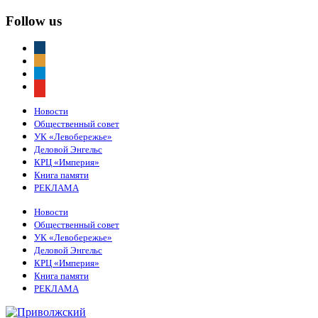
Follow us
vkontakte
odnoklassniki
telegram
youtube
Новости
Общественный совет
УК «Левобережье»
Деловой Энгельс
КРЦ «Империя»
Книга памяти
РЕКЛАМА
Новости
Общественный совет
УК «Левобережье»
Деловой Энгельс
КРЦ «Империя»
Книга памяти
РЕКЛАМА