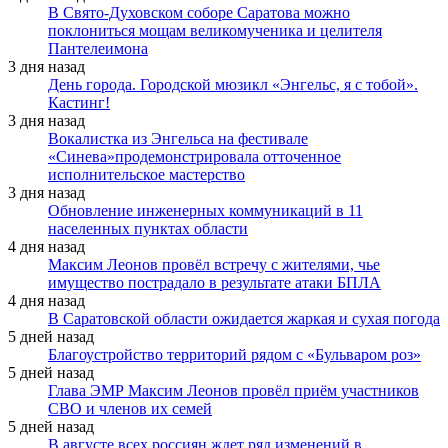
В Свято-Духовском соборе Саратова можно
поклониться мощам великомученика и целителя
Пантелеимона
3 дня назад
День города. Городской мюзикл «Энгельс, я с тобой».
Кастинг!
3 дня назад
Вокалистка из Энгельса на фестивале
«Синева»продемонстрировала отточенное
исполнительское мастерство
3 дня назад
Обновление инженерных коммуникаций в 11
населенных пунктах области
4 дня назад
Максим Леонов провёл встречу с жителями, чье
имущество пострадало в результате атаки БПЛА
4 дня назад
В Саратовской области ожидается жаркая и сухая погода
5 дней назад
Благоустройство территорий рядом с «Бульваром роз»
5 дней назад
Глава ЭМР Максим Леонов провёл приём участников
СВО и членов их семей
5 дней назад
В августе всех россиян ждет ряд изменений в