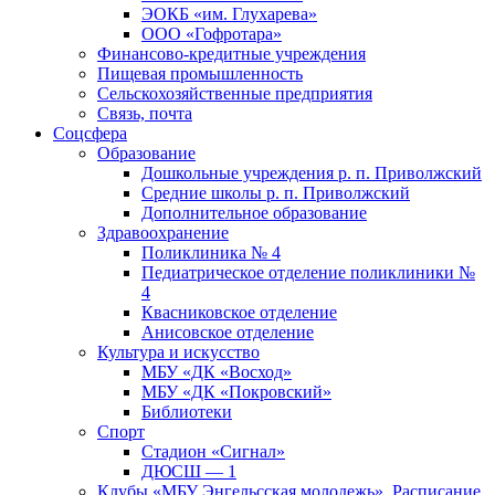
ЭОКБ «им. Глухарева»
ООО «Гофротара»
Финансово-кредитные учреждения
Пищевая промышленность
Сельскохозяйственные предприятия
Связь, почта
Соцсфера
Образование
Дошкольные учреждения р. п. Приволжский
Средние школы р. п. Приволжский
Дополнительное образование
Здравоохранение
Поликлиника № 4
Педиатрическое отделение поликлиники №
4
Квасниковское отделение
Анисовское отделение
Культура и искусство
МБУ «ДК «Восход»
МБУ «ДК «Покровский»
Библиотеки
Спорт
Стадион «Сигнал»
ДЮСШ — 1
Клубы «МБУ Энгельсская молодежь». Расписание