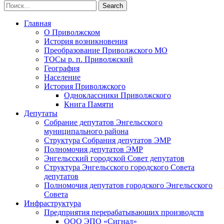
Главная
О Приволжском
История возникновения
Преобразование Приволжского МО
ТОСы р. п. Приволжский
География
Население
История Приволжского
Одноклассники Приволжского
Книга Памяти
Депутаты
Собрание депутатов Энгельсского
муниципального района
Структура Собрания депутатов ЭМР
Полномочия депутатов ЭМР
Энгельсский городской Совет депутатов
Структура Энгельсского городского Совета
депутатов
Полномочия депутатов городского Энгельсского
Совета
Инфраструктура
Предприятия перерабатывающих производств
ООО ЭПО «Сигнал»