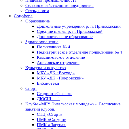
Пищевая промышленность
Сельскохозяйственные предприятия
Связь, почта
Соцсфера
Образование
Дошкольные учреждения р. п. Приволжский
Средние школы р. п. Приволжский
Дополнительное образование
Здравоохранение
Поликлиника № 4
Педиатрическое отделение поликлиники № 4
Квасниковское отделение
Анисовское отделение
Культура и искусство
МБУ «ДК «Восход»
МБУ «ДК «Покровский»
Библиотеки
Спорт
Стадион «Сигнал»
ДЮСШ — 1
Клубы «МБУ Энгельсская молодежь». Расписание
занятий клубов.
СТЦ «Старт»
ПМК «Сатурн»
ПМК «Лагуна»