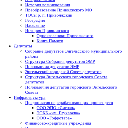
История возникновения
Преобразование Приволжского МО
ТОСы р. п. Приволжский
География
Население
История Приволжского
Одноклассники Приволжского
Книга Памяти
Депутаты
Собрание депутатов Энгельсского муниципального
района
Структура Собрания депутатов ЭМР
Полномочия депутатов ЭМР
Энгельсский городской Совет депутатов
Структура Энгельсского городского Совета
депутатов
Полномочия депутатов городского Энгельсского
Совета
Инфраструктура
Предприятия перерабатывающих производств
ООО ЭПО «Сигнал»
ЭОКБ «им. Глухарева»
ООО «Гофротара»
Финансово-кредитные учреждения