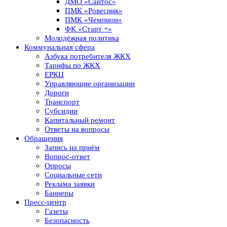
ДМО «Сантос»
ПМК «Ровесник»
ПМК «Чемпион»
ФК «Старт +»
Молодёжная политика
Коммунальная сфера
Азбука потребителя ЖКХ
Тарифы по ЖКХ
ЕРКЦ
Управляющие организации
Дороги
Транспорт
Субсидии
Капитальный ремонт
Ответы на вопросы
Обращения
Запись на приём
Вопрос-ответ
Опросы
Социальные сети
Реклама заявки
Баннеры
Пресс-центр
Газеты
Безопасность