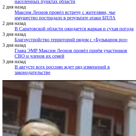
населенных пунктах области
2 дня назад
Максим Леонов провёл встречу с жителями, чье
имущество пострадало в результате атаки БПЛА
2 дня назад
В Саратовской области ожидается жаркая и сухая погода
3 дня назад
Благоустройство территорий рядом с «Бульваром роз»
3 дня назад
Глава ЭМР Максим Леонов провёл приём участников
СВО и членов их семей
3 дня назад
В августе всех россиян ждет ряд изменений в
законодательстве