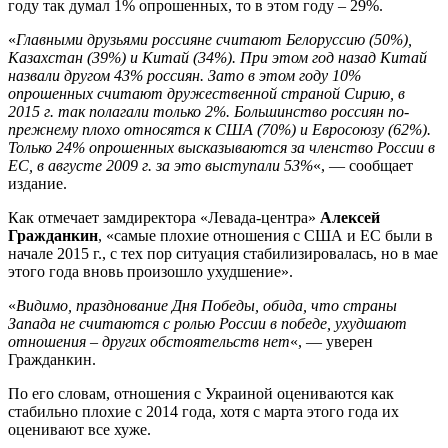
году так думал 1% опрошенных, то в этом году – 29%.
«
Главными друзьями россияне считают Белоруссию (50%),
Казахстан (39%) и Китай (34%). При этом год назад Китай
назвали другом 43% россиян. Зато в этом году 10%
опрошенных считают дружественной страной Сирию, в
2015 г. так полагали только 2%. Большинство россиян по-
прежнему плохо относятся к США (70%) и Евросоюзу (62%).
Только 24% опрошенных высказываются за членство России в
ЕС, в августе 2009 г. за это выступали 53%
«, — сообщает
издание.
Как отмечает замдиректора «Левада-центра»
Алексей
Гражданкин
, «самые плохие отношения с США и ЕС были в
начале 2015 г., с тех пор ситуация стабилизировалась, но в мае
этого года вновь произошло ухудшение».
«
Видимо, празднование Дня Победы, обида, что страны
Запада не считаются с ролью России в победе, ухудшают
отношения – других обстоятельств нет
«, — уверен
Гражданкин.
По его словам, отношения с Украиной оцениваются как
стабильно плохие с 2014 года, хотя с марта этого года их
оценивают все хуже.