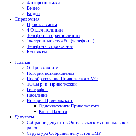
Фоторепортажи
Видео
Видео
Справочная
Правила сайта
4 Отдел полиции
Телефоны горячие линии
Экстренные службы (телефоны)
Телефоны справочной
Контакты
Главная
О Приволжском
История возникновения
Преобразование Приволжского МО
ТОСы р. п. Приволжский
География
Население
История Приволжского
Одноклассники Приволжского
Книга Памяти
Депутаты
Собрание депутатов Энгельсского муниципального
района
Структура Собрания депутатов ЭМР