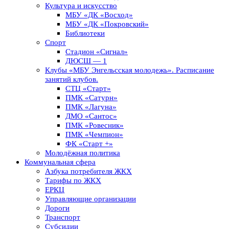
Культура и искусство
МБУ «ДК «Восход»
МБУ «ДК «Покровский»
Библиотеки
Спорт
Стадион «Сигнал»
ДЮСШ — 1
Клубы «МБУ Энгельсская молодежь». Расписание
занятий клубов.
СТЦ «Старт»
ПМК «Сатурн»
ПМК «Лагуна»
ДМО «Сантос»
ПМК «Ровесник»
ПМК «Чемпион»
ФК «Старт +»
Молодёжная политика
Коммунальная сфера
Азбука потребителя ЖКХ
Тарифы по ЖКХ
ЕРКЦ
Управляющие организации
Дороги
Транспорт
Субсидии