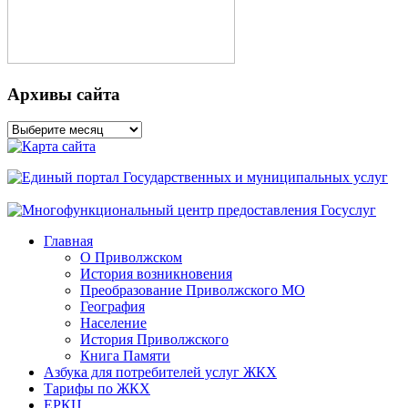
Архивы сайта
Архивы
сайта
Главная
О Приволжском
История возникновения
Преобразование Приволжского МО
География
Население
История Приволжского
Книга Памяти
Азбука для потребителей услуг ЖКХ
Тарифы по ЖКХ
ЕРКЦ