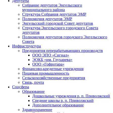
Депутаты
Собрание депутатов Энгельсского
муниципального района
Структура Собрания депутатов ЭМР
Полномочия депутатов ЭМР
Энгельсский городской Совет депутатов
Структура Энгельсского городского Совета
депутатов
Полномочия депутатов городского Энгельсского
Совета
Инфраструктура
Предприятия перерабатывающих производств
ООО ЭПО «Сигнал»
ЭОКБ «им. Глухарева»
ООО «Гофротара»
Финансово-кредитные учреждения
Пищевая промышленность
Сельскохозяйственные предприятия
Связь, почта
Соцсфера
Образование
Дошкольные учреждения р. п. Приволжский
Средние школы р. п. Приволжский
Дополнительное образование
Здравоохранение