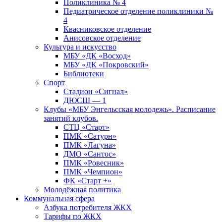
Поликлиника № 4
Педиатрическое отделение поликлиники №
4
Квасниковское отделение
Анисовское отделение
Культура и искусство
МБУ «ДК «Восход»
МБУ «ДК «Покровский»
Библиотеки
Спорт
Стадион «Сигнал»
ДЮСШ — 1
Клубы «МБУ Энгельсская молодежь». Расписание
занятий клубов.
СТЦ «Старт»
ПМК «Сатурн»
ПМК «Лагуна»
ДМО «Сантос»
ПМК «Ровесник»
ПМК «Чемпион»
ФК «Старт +»
Молодёжная политика
Коммунальная сфера
Азбука потребителя ЖКХ
Тарифы по ЖКХ