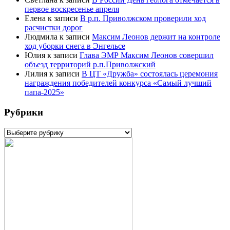
первое воскресенье апреля
Елена
к записи
В р.п. Приволжском проверили ход
расчистки дорог
Людмила
к записи
Максим Леонов держит на контроле
ход уборки снега в Энгельсе
Юлия
к записи
Глава ЭМР Максим Леонов совершил
объезд территорий р.п.Приволжский
Лилия
к записи
В ЦТ «Дружба» состоялась церемония
награждения победителей конкурса «Самый лучший
папа-2025»
Рубрики
Рубрики