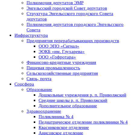
Полномочия депутатов ЭМР
Энгельсский городской Совет депутатов
Структура Энгельсского городского Совета
депутатов
Полномочия депутатов городского Энгельсского
Совета
Инфраструктура
Предприятия перерабатывающих производств
ООО ЭПО «Сигнал»
ЭОКБ «им. Глухарева»
ООО «Гофротара»
Финансово-кредитные учреждения
Пищевая промышленность
Сельскохозяйственные предприятия
Связь, почта
Соцсфера
Образование
Дошкольные учреждения р. п. Приволжский
Средние школы р. п. Приволжский
Дополнительное образование
Здравоохранение
Поликлиника № 4
Педиатрическое отделение поликлиники № 4
Квасниковское отделение
Анисовское отделение