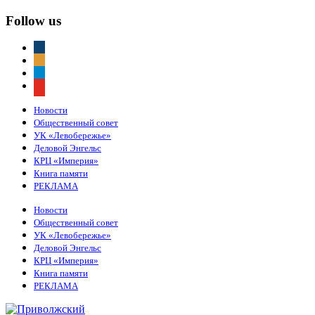
Follow us
vkontakte
odnoklassniki
telegram
youtube
Новости
Общественный совет
УК «Левобережье»
Деловой Энгельс
КРЦ «Империя»
Книга памяти
РЕКЛАМА
Новости
Общественный совет
УК «Левобережье»
Деловой Энгельс
КРЦ «Империя»
Книга памяти
РЕКЛАМА