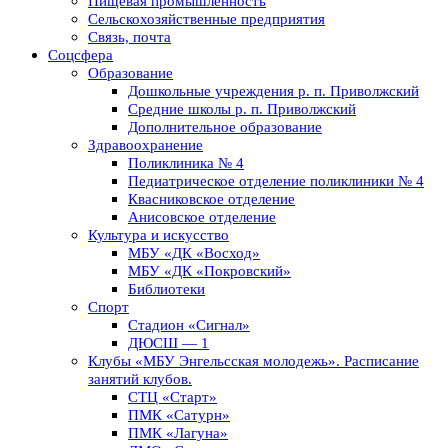
Пищевая промышленность
Сельскохозяйственные предприятия
Связь, почта
Соцсфера
Образование
Дошкольные учреждения р. п. Приволжский
Средние школы р. п. Приволжский
Дополнительное образование
Здравоохранение
Поликлиника № 4
Педиатрическое отделение поликлиники № 4
Квасниковское отделение
Анисовское отделение
Культура и искусство
МБУ «ДК «Восход»
МБУ «ДК «Покровский»
Библиотеки
Спорт
Стадион «Сигнал»
ДЮСШ — 1
Клубы «МБУ Энгельсская молодежь». Расписание
занятий клубов.
СТЦ «Старт»
ПМК «Сатурн»
ПМК «Лагуна»