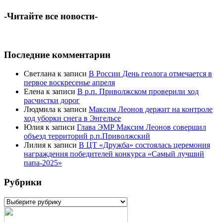
-Читайте все новости-
Последние комментарии
Светлана
к записи
В России День геолога отмечается в
первое воскресенье апреля
Елена
к записи
В р.п. Приволжском проверили ход
расчистки дорог
Людмила
к записи
Максим Леонов держит на контроле
ход уборки снега в Энгельсе
Юлия
к записи
Глава ЭМР Максим Леонов совершил
объезд территорий р.п.Приволжский
Лилия
к записи
В ЦТ «Дружба» состоялась церемония
награждения победителей конкурса «Самый лучший
папа-2025»
Рубрики
Рубрики