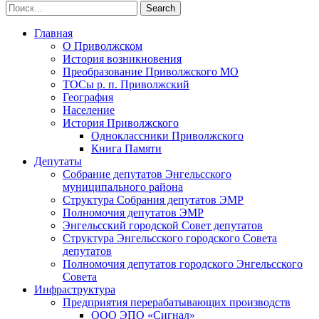
Главная
О Приволжском
История возникновения
Преобразование Приволжского МО
ТОСы р. п. Приволжский
География
Население
История Приволжского
Одноклассники Приволжского
Книга Памяти
Депутаты
Собрание депутатов Энгельсского
муниципального района
Структура Собрания депутатов ЭМР
Полномочия депутатов ЭМР
Энгельсский городской Совет депутатов
Структура Энгельсского городского Совета
депутатов
Полномочия депутатов городского Энгельсского
Совета
Инфраструктура
Предприятия перерабатывающих производств
ООО ЭПО «Сигнал»