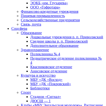
ЭОКБ «им. Глухарева»
ООО «Гофротара»
Финансово-кредитные учреждения
Пищевая промышленность
Сельскохозяйственные предприятия
Связь, почта
Соцсфера
Образование
Дошкольные учреждения р. п. Приволжский
Средние школы р. п. Приволжский
Дополнительное образование
Здравоохранение
Поликлиника № 4
Педиатрическое отделение поликлиники №
4
Квасниковское отделение
Анисовское отделение
Культура и искусство
МБУ «ДК «Восход»
МБУ «ДК «Покровский»
Библиотеки
Спорт
Стадион «Сигнал»
ДЮСШ — 1
Клубы «МБУ Энгельсская молодежь». Расписание