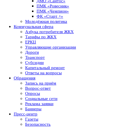
ДМО «Сантос»
ПМК «Ровесник»
ПМК «Чемпион»
ФК «Старт +»
Молодёжная политика
Коммунальная сфера
Азбука потребителя ЖКХ
Тарифы по ЖКХ
ЕРКЦ
Управляющие организации
Дороги
Транспорт
Субсидии
Капитальный ремонт
Ответы на вопросы
Обращения
Запись на приём
Вопрос-ответ
Опросы
Социальные сети
Реклама заявки
Баннеры
Пресс-центр
Газеты
Безопасность