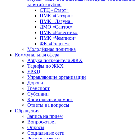
занятий клубов.
СТЦ «Старт»
ПМК «Сатурн»
ПМК «Лагуна»
ДМО «Сантос»
ПМК «Ровесник»
ПМК «Чемпион»
ФК «Старт +»
Молодёжная политика
Коммунальная сфера
Азбука потребителя ЖКХ
Тарифы по ЖКХ
ЕРКЦ
Управляющие организации
Дороги
Транспорт
Субсидии
Капитальный ремонт
Ответы на вопросы
Обращения
Запись на приём
Вопрос-ответ
Опросы
Социальные сети
Реклама заявки