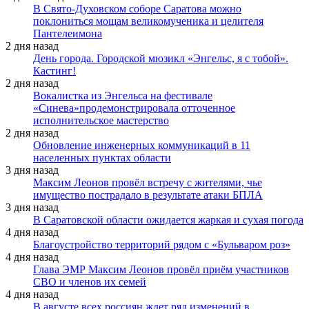
В Свято-Духовском соборе Саратова можно
поклониться мощам великомученика и целителя
Пантелеимона
2 дня назад
День города. Городской мюзикл «Энгельс, я с тобой».
Кастинг!
2 дня назад
Вокалистка из Энгельса на фестивале
«Синева»продемонстрировала отточенное
исполнительское мастерство
2 дня назад
Обновление инженерных коммуникаций в 11
населенных пунктах области
3 дня назад
Максим Леонов провёл встречу с жителями, чье
имущество пострадало в результате атаки БПЛА
3 дня назад
В Саратовской области ожидается жаркая и сухая погода
4 дня назад
Благоустройство территорий рядом с «Бульваром роз»
4 дня назад
Глава ЭМР Максим Леонов провёл приём участников
СВО и членов их семей
4 дня назад
В августе всех россиян ждет ряд изменений в