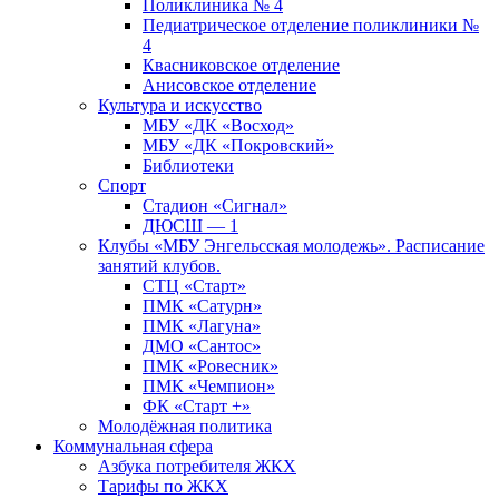
Поликлиника № 4
Педиатрическое отделение поликлиники №
4
Квасниковское отделение
Анисовское отделение
Культура и искусство
МБУ «ДК «Восход»
МБУ «ДК «Покровский»
Библиотеки
Спорт
Стадион «Сигнал»
ДЮСШ — 1
Клубы «МБУ Энгельсская молодежь». Расписание
занятий клубов.
СТЦ «Старт»
ПМК «Сатурн»
ПМК «Лагуна»
ДМО «Сантос»
ПМК «Ровесник»
ПМК «Чемпион»
ФК «Старт +»
Молодёжная политика
Коммунальная сфера
Азбука потребителя ЖКХ
Тарифы по ЖКХ