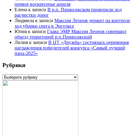
первое воскресенье апреля
Елена
к записи
В р.п. Приволжском проверили ход
расчистки дорог
Людмила
к записи
Максим Леонов держит на контроле
ход уборки снега в Энгельсе
Юлия
к записи
Глава ЭМР Максим Леонов совершил
объезд территорий р.п.Приволжский
Лилия
к записи
В ЦТ «Дружба» состоялась церемония
награждения победителей конкурса «Самый лучший
папа-2025»
Рубрики
Рубрики