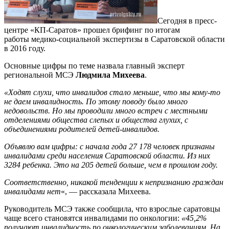
Сегодня в пресс-
центре «КП-Саратов» прошел брифинг по итогам
работы медико-социальной экспертизы в Саратовской области
в 2016 году.
Основные цифры по теме назвала главный эксперт
региональной МСЭ
Людмила Михеева
.
«Ходят слухи, что инвалидов стало меньше, что мы кому-то
не даем инвалидность. По этому поводу было много
недовольств. Но мы проводили много встреч с местными
отделениями общества слепых и общества глухих, с
объединениями родителей детей-инвалидов.
Объявлю вам цифры: с начала года 27 178 человек признаны
инвалидами среди населения Саратовской области. Из них
3284 ребенка. Это на 205 детей больше, чем в прошлом году.
Соответственно, никакой тенденции к непризнанию граждан
инвалидами нет
«, — рассказала Михеева.
Руководитель МСЭ также сообщила, что взрослые саратовцы
чаще всего становятся инвалидами по онкологии:
«45,2%
получают инвалидность по онкологическим заболеваниям. На