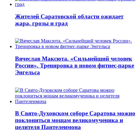
Жителей Саратовской области ожидает
жара, грозы и град
Вячеслав Максюта. «Сильнейший человек
России». Тренировка в новом фитнес-парке
Энгельса
В Свято-Духовском соборе Саратова можно
поклониться мощам великомученика и
целителя Пантелеимона