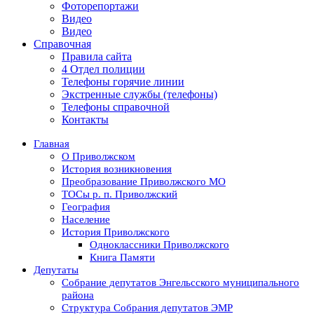
Фоторепортажи
Видео
Видео
Справочная
Правила сайта
4 Отдел полиции
Телефоны горячие линии
Экстренные службы (телефоны)
Телефоны справочной
Контакты
Главная
О Приволжском
История возникновения
Преобразование Приволжского МО
ТОСы р. п. Приволжский
География
Население
История Приволжского
Одноклассники Приволжского
Книга Памяти
Депутаты
Собрание депутатов Энгельсского муниципального
района
Структура Собрания депутатов ЭМР