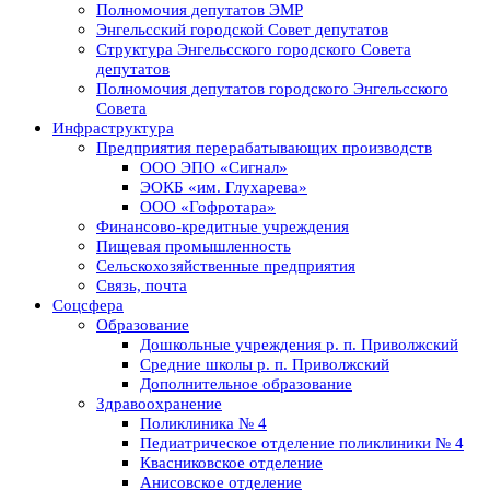
Полномочия депутатов ЭМР
Энгельсский городской Совет депутатов
Структура Энгельсского городского Совета
депутатов
Полномочия депутатов городского Энгельсского
Совета
Инфраструктура
Предприятия перерабатывающих производств
ООО ЭПО «Сигнал»
ЭОКБ «им. Глухарева»
ООО «Гофротара»
Финансово-кредитные учреждения
Пищевая промышленность
Сельскохозяйственные предприятия
Связь, почта
Соцсфера
Образование
Дошкольные учреждения р. п. Приволжский
Средние школы р. п. Приволжский
Дополнительное образование
Здравоохранение
Поликлиника № 4
Педиатрическое отделение поликлиники № 4
Квасниковское отделение
Анисовское отделение