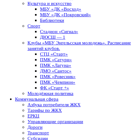
Культура и искусство
МБУ «ДК «Восход»
МБУ «ДК «Покровский»
Библиотеки
Спорт
Стадион «Сигнал»
ДЮСШ — 1
Клубы «МБУ Энгельсская молодежь». Расписание
занятий клубов.
СТЦ «Старт»
ПМК «Сатурн»
ПМК «Лагуна»
ДМО «Сантос»
ПМК «Ровесник»
ПМК «Чемпион»
ФК «Старт +»
Молодёжная политика
Коммунальная сфера
Азбука потребителя ЖКХ
Тарифы по ЖКХ
ЕРКЦ
Управляющие организации
Дороги
Транспорт
Субсидии