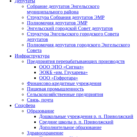
Депутаты
Собрание депутатов Энгельсского
муниципального района
Структура Собрания депутатов ЭМР
Полномочия депутатов ЭМР
Энгельсский городской Совет депутатов
Структура Энгельсского городского Совета
депутатов
Полномочия депутатов городского Энгельсского
Совета
Инфраструктура
Предприятия перерабатывающих производств
ООО ЭПО «Сигнал»
ЭОКБ «им. Глухарева»
ООО «Гофротара»
Финансово-кредитные учреждения
Пищевая промышленность
Сельскохозяйственные предприятия
Связь, почта
Соцсфера
Образование
Дошкольные учреждения р. п. Приволжский
Средние школы р. п. Приволжский
Дополнительное образование
Здравоохранение