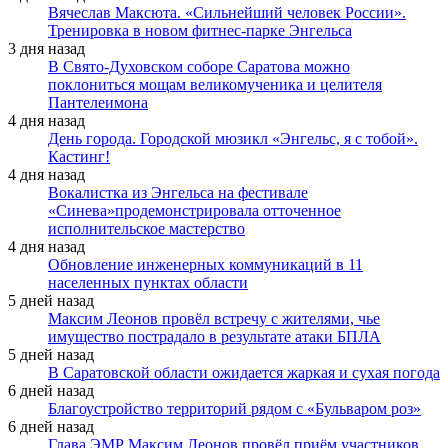
Вячеслав Максюта. «Сильнейший человек России».
Тренировка в новом фитнес-парке Энгельса
3 дня назад
В Свято-Духовском соборе Саратова можно
поклониться мощам великомученика и целителя
Пантелеимона
4 дня назад
День города. Городской мюзикл «Энгельс, я с тобой».
Кастинг!
4 дня назад
Вокалистка из Энгельса на фестивале
«Синева»продемонстрировала отточенное
исполнительское мастерство
4 дня назад
Обновление инженерных коммуникаций в 11
населенных пунктах области
5 дней назад
Максим Леонов провёл встречу с жителями, чье
имущество пострадало в результате атаки БПЛА
5 дней назад
В Саратовской области ожидается жаркая и сухая погода
6 дней назад
Благоустройство территорий рядом с «Бульваром роз»
6 дней назад
Глава ЭМР Максим Леонов провёл приём участников