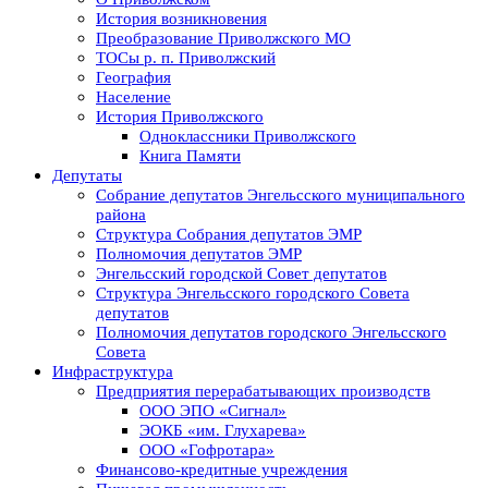
История возникновения
Преобразование Приволжского МО
ТОСы р. п. Приволжский
География
Население
История Приволжского
Одноклассники Приволжского
Книга Памяти
Депутаты
Собрание депутатов Энгельсского муниципального
района
Структура Собрания депутатов ЭМР
Полномочия депутатов ЭМР
Энгельсский городской Совет депутатов
Структура Энгельсского городского Совета
депутатов
Полномочия депутатов городского Энгельсского
Совета
Инфраструктура
Предприятия перерабатывающих производств
ООО ЭПО «Сигнал»
ЭОКБ «им. Глухарева»
ООО «Гофротара»
Финансово-кредитные учреждения