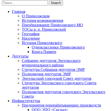
Главная
О Приволжском
История возникновения
Преобразование Приволжского МО
ТОСы р. п. Приволжский
География
Население
История Приволжского
Одноклассники Приволжского
Книга Памяти
Депутаты
Собрание депутатов Энгельсского
муниципального района
Структура Собрания депутатов ЭМР
Полномочия депутатов ЭМР
Энгельсский городской Совет депутатов
Структура Энгельсского городского Совета
депутатов
Полномочия депутатов городского Энгельсского
Совета
Инфраструктура
Предприятия перерабатывающих производств
ООО ЭПО «Сигнал»