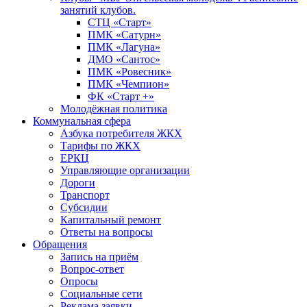
занятий клубов.
СТЦ «Старт»
ПМК «Сатурн»
ПМК «Лагуна»
ДМО «Сантос»
ПМК «Ровесник»
ПМК «Чемпион»
ФК «Старт +»
Молодёжная политика
Коммунальная сфера
Азбука потребителя ЖКХ
Тарифы по ЖКХ
ЕРКЦ
Управляющие организации
Дороги
Транспорт
Субсидии
Капитальный ремонт
Ответы на вопросы
Обращения
Запись на приём
Вопрос-ответ
Опросы
Социальные сети
Реклама заявки