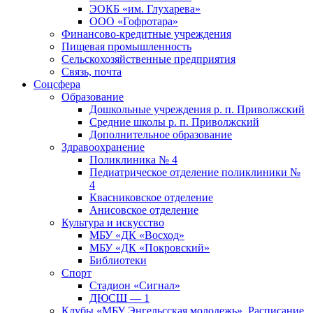
ЭОКБ «им. Глухарева»
ООО «Гофротара»
Финансово-кредитные учреждения
Пищевая промышленность
Сельскохозяйственные предприятия
Связь, почта
Соцсфера
Образование
Дошкольные учреждения р. п. Приволжский
Средние школы р. п. Приволжский
Дополнительное образование
Здравоохранение
Поликлиника № 4
Педиатрическое отделение поликлиники №
4
Квасниковское отделение
Анисовское отделение
Культура и искусство
МБУ «ДК «Восход»
МБУ «ДК «Покровский»
Библиотеки
Спорт
Стадион «Сигнал»
ДЮСШ — 1
Клубы «МБУ Энгельсская молодежь». Расписание