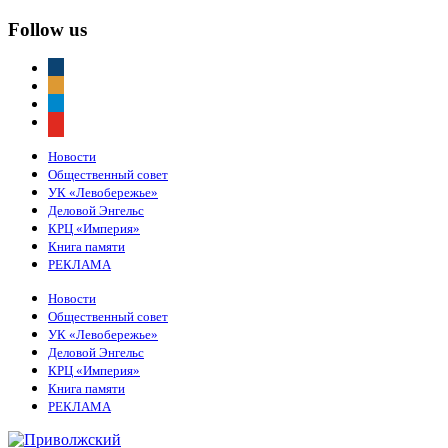
Follow us
vkontakte
odnoklassniki
telegram
youtube
Новости
Общественный совет
УК «Левобережье»
Деловой Энгельс
КРЦ «Империя»
Книга памяти
РЕКЛАМА
Новости
Общественный совет
УК «Левобережье»
Деловой Энгельс
КРЦ «Империя»
Книга памяти
РЕКЛАМА