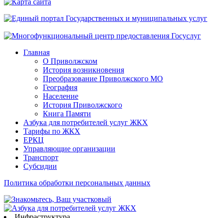
сайта
Главная
О Приволжском
История возникновения
Преобразование Приволжского МО
География
Население
История Приволжского
Книга Памяти
Азбука для потребителей услуг ЖКХ
Тарифы по ЖКХ
ЕРКЦ
Управляющие организации
Транспорт
Субсидии
Политика обработки персональных данных
Инфраструктура