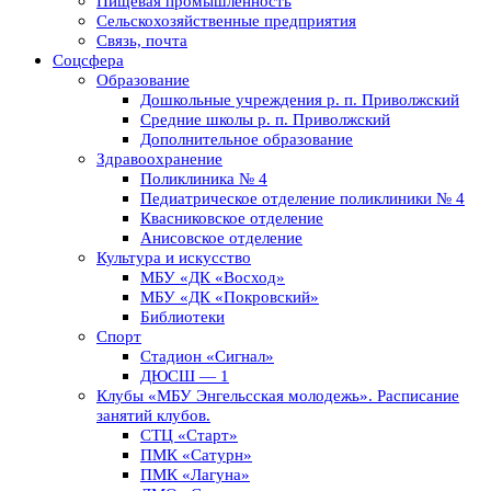
Пищевая промышленность
Сельскохозяйственные предприятия
Связь, почта
Соцсфера
Образование
Дошкольные учреждения р. п. Приволжский
Средние школы р. п. Приволжский
Дополнительное образование
Здравоохранение
Поликлиника № 4
Педиатрическое отделение поликлиники № 4
Квасниковское отделение
Анисовское отделение
Культура и искусство
МБУ «ДК «Восход»
МБУ «ДК «Покровский»
Библиотеки
Спорт
Стадион «Сигнал»
ДЮСШ — 1
Клубы «МБУ Энгельсская молодежь». Расписание
занятий клубов.
СТЦ «Старт»
ПМК «Сатурн»
ПМК «Лагуна»