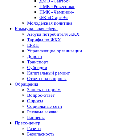
ДМО «Сантос»
ПМК «Ровесник»
ПМК «Чемпион»
ФК «Старт +»
Молодёжная политика
Коммунальная сфера
Азбука потребителя ЖКХ
Тарифы по ЖКХ
ЕРКЦ
Управляющие организации
Дороги
Транспорт
Субсидии
Капитальный ремонт
Ответы на вопросы
Обращения
Запись на приём
Вопрос-ответ
Опросы
Социальные сети
Реклама заявки
Баннеры
Пресс-центр
Газеты
Безопасность