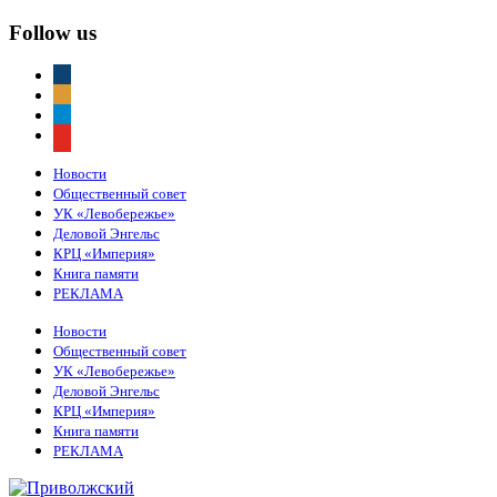
Follow us
vkontakte
odnoklassniki
telegram
youtube
Новости
Общественный совет
УК «Левобережье»
Деловой Энгельс
КРЦ «Империя»
Книга памяти
РЕКЛАМА
Новости
Общественный совет
УК «Левобережье»
Деловой Энгельс
КРЦ «Империя»
Книга памяти
РЕКЛАМА