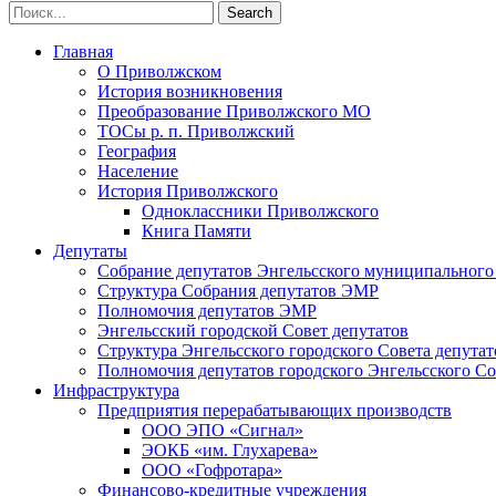
Главная
О Приволжском
История возникновения
Преобразование Приволжского МО
ТОСы р. п. Приволжский
География
Население
История Приволжского
Одноклассники Приволжского
Книга Памяти
Депутаты
Собрание депутатов Энгельсского муниципального
Структура Собрания депутатов ЭМР
Полномочия депутатов ЭМР
Энгельсский городской Совет депутатов
Структура Энгельсского городского Совета депутат
Полномочия депутатов городского Энгельсского Со
Инфраструктура
Предприятия перерабатывающих производств
ООО ЭПО «Сигнал»
ЭОКБ «им. Глухарева»
ООО «Гофротара»
Финансово-кредитные учреждения