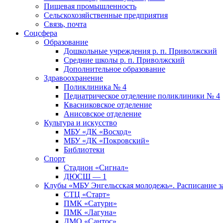
Пищевая промышленность
Сельскохозяйственные предприятия
Связь, почта
Соцсфера
Образование
Дошкольные учреждения р. п. Приволжский
Средние школы р. п. Приволжский
Дополнительное образование
Здравоохранение
Поликлиника № 4
Педиатрическое отделение поликлиники № 4
Квасниковское отделение
Анисовское отделение
Культура и искусство
МБУ «ДК «Восход»
МБУ «ДК «Покровский»
Библиотеки
Спорт
Стадион «Сигнал»
ДЮСШ — 1
Клубы «МБУ Энгельсская молодежь». Расписание з
СТЦ «Старт»
ПМК «Сатурн»
ПМК «Лагуна»
ДМО «Сантос»