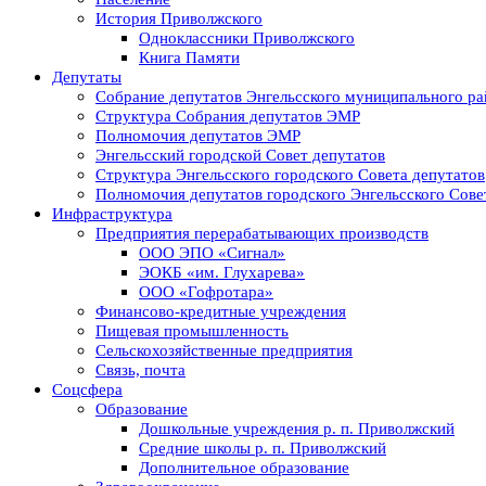
История Приволжского
Одноклассники Приволжского
Книга Памяти
Депутаты
Собрание депутатов Энгельсского муниципального ра
Структура Собрания депутатов ЭМР
Полномочия депутатов ЭМР
Энгельсский городской Совет депутатов
Структура Энгельсского городского Совета депутатов
Полномочия депутатов городского Энгельсского Сове
Инфраструктура
Предприятия перерабатывающих производств
ООО ЭПО «Сигнал»
ЭОКБ «им. Глухарева»
ООО «Гофротара»
Финансово-кредитные учреждения
Пищевая промышленность
Сельскохозяйственные предприятия
Связь, почта
Соцсфера
Образование
Дошкольные учреждения р. п. Приволжский
Средние школы р. п. Приволжский
Дополнительное образование