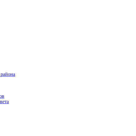
 района
ов
вета