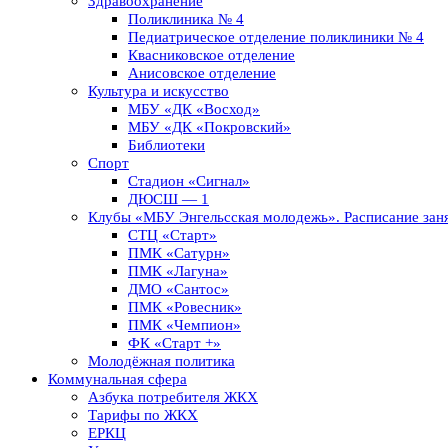
Здравоохранение
Поликлиника № 4
Педиатрическое отделение поликлиники № 4
Квасниковское отделение
Анисовское отделение
Культура и искусство
МБУ «ДК «Восход»
МБУ «ДК «Покровский»
Библиотеки
Спорт
Стадион «Сигнал»
ДЮСШ — 1
Клубы «МБУ Энгельсская молодежь». Расписание заня
СТЦ «Старт»
ПМК «Сатурн»
ПМК «Лагуна»
ДМО «Сантос»
ПМК «Ровесник»
ПМК «Чемпион»
ФК «Старт +»
Молодёжная политика
Коммунальная сфера
Азбука потребителя ЖКХ
Тарифы по ЖКХ
ЕРКЦ