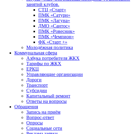
занятий клубов.
СТЦ «Старт»
ПМК «Сатурн»
ПМК «Лагуна»
ДМО «Сантос»
ПМК «Ровесник»
ПМК «Чемпион»
ФК «Старт +»
Молодёжная политика
Коммунальная сфера
Азбука потребителя ЖКХ
Тарифы по ЖКХ
ЕРКЦ
Управляющие организации
Дороги
Транспорт
Субсидии
Капитальный ремонт
Ответы на вопросы
Обращения
Запись на приём
Вопрос-ответ
Опросы
Социальные сети
Реклама заявки