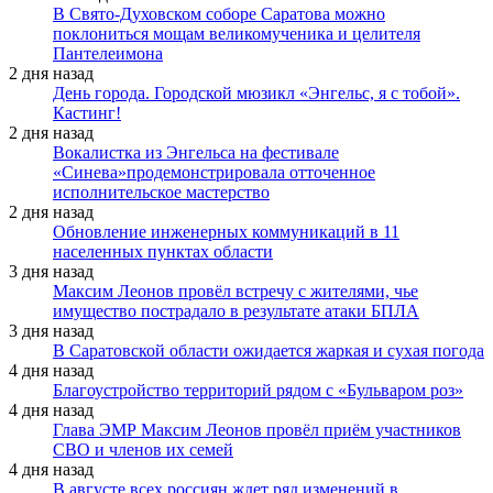
В Свято-Духовском соборе Саратова можно
поклониться мощам великомученика и целителя
Пантелеимона
2 дня назад
День города. Городской мюзикл «Энгельс, я с тобой».
Кастинг!
2 дня назад
Вокалистка из Энгельса на фестивале
«Синева»продемонстрировала отточенное
исполнительское мастерство
2 дня назад
Обновление инженерных коммуникаций в 11
населенных пунктах области
3 дня назад
Максим Леонов провёл встречу с жителями, чье
имущество пострадало в результате атаки БПЛА
3 дня назад
В Саратовской области ожидается жаркая и сухая погода
4 дня назад
Благоустройство территорий рядом с «Бульваром роз»
4 дня назад
Глава ЭМР Максим Леонов провёл приём участников
СВО и членов их семей
4 дня назад
В августе всех россиян ждет ряд изменений в