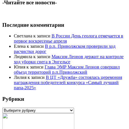
-Читайте все новости-
Последние комментарии
Светлана
к записи
В России День геолога отмечается в
первое воскресенье апреля
Елена
к записи
В р.п. Приволжском проверили ход
расчистки дорог
Людмила
к записи
Максим Леонов держит на контроле
ход уборки снега в Энгельсе
Юлия
к записи
Глава ЭМР Максим Леонов совершил
объезд территорий р.п.Приволжский
Лилия
к записи
В ЦТ «Дружба» состоялась церемония
награждения победителей конкурса «Самый лучший
папа-2025»
Рубрики
Рубрики