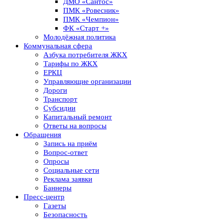
ДМО «Сантос»
ПМК «Ровесник»
ПМК «Чемпион»
ФК «Старт +»
Молодёжная политика
Коммунальная сфера
Азбука потребителя ЖКХ
Тарифы по ЖКХ
ЕРКЦ
Управляющие организации
Дороги
Транспорт
Субсидии
Капитальный ремонт
Ответы на вопросы
Обращения
Запись на приём
Вопрос-ответ
Опросы
Социальные сети
Реклама заявки
Баннеры
Пресс-центр
Газеты
Безопасность