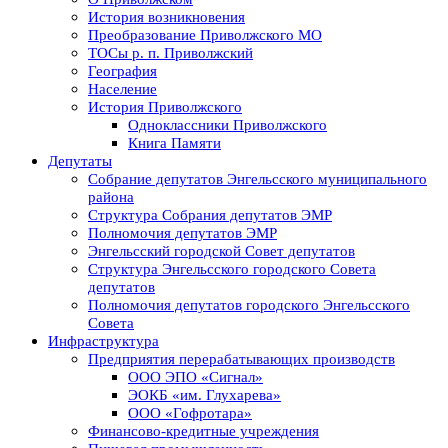
История возникновения
Преобразование Приволжского МО
ТОСы р. п. Приволжский
География
Население
История Приволжского
Одноклассники Приволжского
Книга Памяти
Депутаты
Собрание депутатов Энгельсского муниципального
района
Структура Собрания депутатов ЭМР
Полномочия депутатов ЭМР
Энгельсский городской Совет депутатов
Структура Энгельсского городского Совета
депутатов
Полномочия депутатов городского Энгельсского
Совета
Инфраструктура
Предприятия перерабатывающих производств
ООО ЭПО «Сигнал»
ЭОКБ «им. Глухарева»
ООО «Гофротара»
Финансово-кредитные учреждения