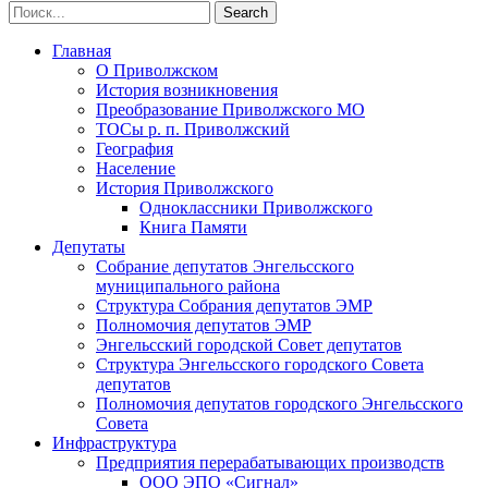
Главная
О Приволжском
История возникновения
Преобразование Приволжского МО
ТОСы р. п. Приволжский
География
Население
История Приволжского
Одноклассники Приволжского
Книга Памяти
Депутаты
Собрание депутатов Энгельсского
муниципального района
Структура Собрания депутатов ЭМР
Полномочия депутатов ЭМР
Энгельсский городской Совет депутатов
Структура Энгельсского городского Совета
депутатов
Полномочия депутатов городского Энгельсского
Совета
Инфраструктура
Предприятия перерабатывающих производств
ООО ЭПО «Сигнал»