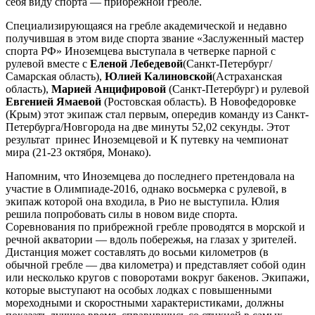
себя виду спорта — прибрежной гребле.
Специализирующаяся на гребле академической и недавно
получившая в этом виде спорта звание «Заслуженный мастер
спорта РФ» Иноземцева выступала в четверке парной с
рулевой вместе с
Еленой Лебедевой
(Санкт-Петербург/
Самарская область),
Юлией Калиновской
(Астраханская
область),
Марией Анцифировой
(Санкт-Петербург) и рулевой
Евгенией Ямаевой
(Ростовская область). В Новофедоровке
(Крым) этот экипаж стал первым, опередив команду из Санкт-
Петербурга/Новгорода на две минуты 52,02 секунды. Этот
результат принес Иноземцевой и К путевку на чемпионат
мира (21-23 октября, Монако).
Напомним, что Иноземцева до последнего претендовала на
участие в Олимпиаде-2016, однако восьмерка с рулевой, в
экипаж которой она входила, в Рио не выступила. Юлия
решила попробовать силы в новом виде спорта.
Соревнования по прибрежной гребле проводятся в морской и
речной акватории — вдоль побережья, на глазах у зрителей.
Дистанция может составлять до восьми километров (в
обычной гребле — два километра) и представляет собой один
или несколько кругов с поворотами вокруг бакенов. Экипажи,
которые выступают на особых лодках с повышенными
мореходными и скоростными характеристиками, должны