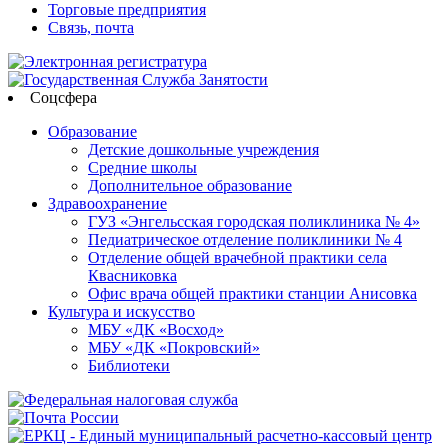
Торговые предприятия
Связь, почта
Соцсфера
Образование
Детские дошкольные учреждения
Средние школы
Дополнительное образование
Здравоохранение
ГУЗ «Энгельсская городская поликлиника № 4»
Педиатрическое отделение поликлиники № 4
Отделение общей врачебной практики села
Квасниковка
Офис врача общей практики станции Анисовка
Культура и искусство
МБУ «ДК «Восход»
МБУ «ДК «Покровский»
Библиотеки