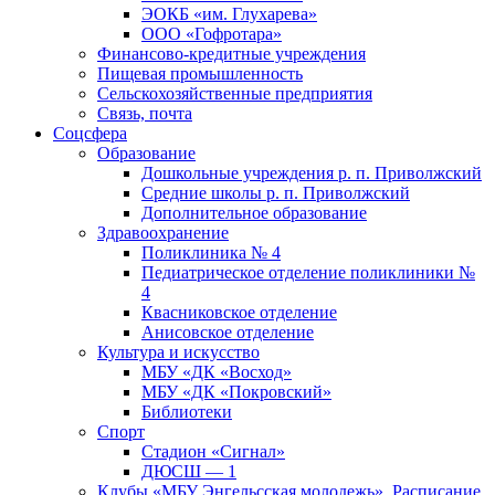
ЭОКБ «им. Глухарева»
ООО «Гофротара»
Финансово-кредитные учреждения
Пищевая промышленность
Сельскохозяйственные предприятия
Связь, почта
Соцсфера
Образование
Дошкольные учреждения р. п. Приволжский
Средние школы р. п. Приволжский
Дополнительное образование
Здравоохранение
Поликлиника № 4
Педиатрическое отделение поликлиники №
4
Квасниковское отделение
Анисовское отделение
Культура и искусство
МБУ «ДК «Восход»
МБУ «ДК «Покровский»
Библиотеки
Спорт
Стадион «Сигнал»
ДЮСШ — 1
Клубы «МБУ Энгельсская молодежь». Расписание