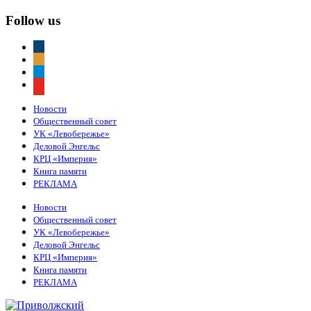
Follow us
vkontakte
odnoklassniki
telegram
youtube
Новости
Общественный совет
УК «Левобережье»
Деловой Энгельс
КРЦ «Империя»
Книга памяти
РЕКЛАМА
Новости
Общественный совет
УК «Левобережье»
Деловой Энгельс
КРЦ «Империя»
Книга памяти
РЕКЛАМА