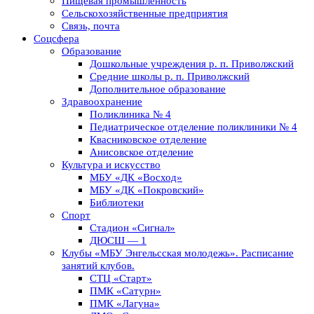
Пищевая промышленность
Сельскохозяйственные предприятия
Связь, почта
Соцсфера
Образование
Дошкольные учреждения р. п. Приволжский
Средние школы р. п. Приволжский
Дополнительное образование
Здравоохранение
Поликлиника № 4
Педиатрическое отделение поликлиники № 4
Квасниковское отделение
Анисовское отделение
Культура и искусство
МБУ «ДК «Восход»
МБУ «ДК «Покровский»
Библиотеки
Спорт
Стадион «Сигнал»
ДЮСШ — 1
Клубы «МБУ Энгельсская молодежь». Расписание
занятий клубов.
СТЦ «Старт»
ПМК «Сатурн»
ПМК «Лагуна»