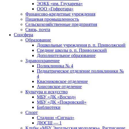
ЭОКБ «им. Глухарева»
ООО «Гофротара»
Финансово-кредитные учреждения
Пищевая промышленность
Сельскохозяйственные предприятия
Связь, почта
Соцсфера
Образование
Дошкольные учреждения р. п. Приволжский
Средние школы р. п. Приволжский
Дополнительное образование
Здравоохранение
Поликлиника № 4
Педиатрическое отделение поликлиники №
4
Квасниковское отделение
Анисовское отделение
Культура и искусство
МБУ «ДК «Восход»
МБУ «ДК «Покровский»
Библиотеки
Спорт
Стадион «Сигнал»
ДЮСШ — 1
Клубы «МБУ Энгельсская молодежь». Расписание