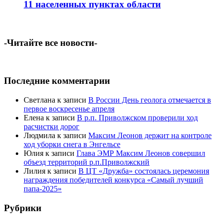
11 населенных пунктах области
-Читайте все новости-
Последние комментарии
Светлана
к записи
В России День геолога отмечается в
первое воскресенье апреля
Елена
к записи
В р.п. Приволжском проверили ход
расчистки дорог
Людмила
к записи
Максим Леонов держит на контроле
ход уборки снега в Энгельсе
Юлия
к записи
Глава ЭМР Максим Леонов совершил
объезд территорий р.п.Приволжский
Лилия
к записи
В ЦТ «Дружба» состоялась церемония
награждения победителей конкурса «Самый лучший
папа-2025»
Рубрики