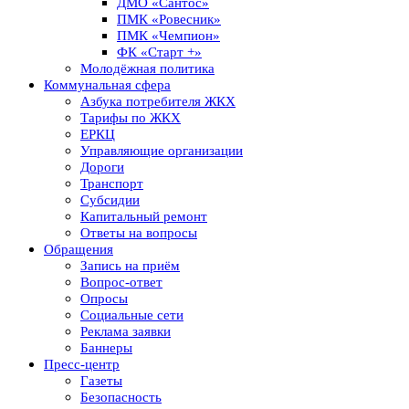
ДМО «Сантос»
ПМК «Ровесник»
ПМК «Чемпион»
ФК «Старт +»
Молодёжная политика
Коммунальная сфера
Азбука потребителя ЖКХ
Тарифы по ЖКХ
ЕРКЦ
Управляющие организации
Дороги
Транспорт
Субсидии
Капитальный ремонт
Ответы на вопросы
Обращения
Запись на приём
Вопрос-ответ
Опросы
Социальные сети
Реклама заявки
Баннеры
Пресс-центр
Газеты
Безопасность