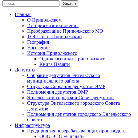
Главная
О Приволжском
История возникновения
Преобразование Приволжского МО
ТОСы р. п. Приволжский
География
Население
История Приволжского
Одноклассники Приволжского
Книга Памяти
Депутаты
Собрание депутатов Энгельсского
муниципального района
Структура Собрания депутатов ЭМР
Полномочия депутатов ЭМР
Энгельсский городской Совет депутатов
Структура Энгельсского городского Совета
депутатов
Полномочия депутатов городского Энгельсского
Совета
Инфраструктура
Предприятия перерабатывающих производств
ООО ЭПО «Сигнал»