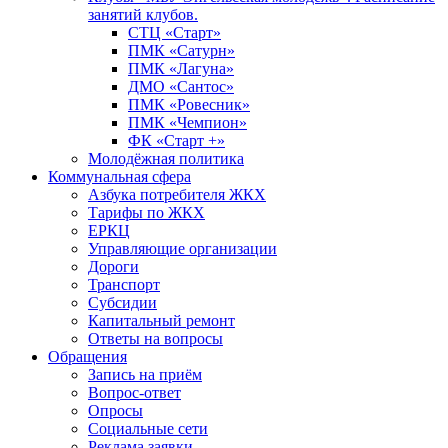
занятий клубов.
СТЦ «Старт»
ПМК «Сатурн»
ПМК «Лагуна»
ДМО «Сантос»
ПМК «Ровесник»
ПМК «Чемпион»
ФК «Старт +»
Молодёжная политика
Коммунальная сфера
Азбука потребителя ЖКХ
Тарифы по ЖКХ
ЕРКЦ
Управляющие организации
Дороги
Транспорт
Субсидии
Капитальный ремонт
Ответы на вопросы
Обращения
Запись на приём
Вопрос-ответ
Опросы
Социальные сети
Реклама заявки