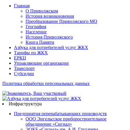
Главная
О Приволжском
История возникновения
Преобразование Приволжского МО
География
Население
История Приволжского
Книга Памяти
Азбука для потребителей услуг ЖКХ
Тарифы по ЖКХ
ЕРКЦ
Управляющие организации
Транспорт
Субсидии
Политика обработки персональных данных
Инфраструктура
Предприятия перерабатывающих производств
ООО Энгельсское приборостроительное
объединение «Сигнал»
ЭОКБ «Сигнал» им. А.И. Глухарева