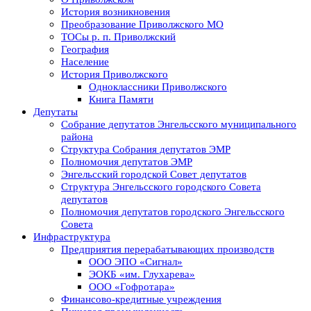
История возникновения
Преобразование Приволжского МО
ТОСы р. п. Приволжский
География
Население
История Приволжского
Одноклассники Приволжского
Книга Памяти
Депутаты
Собрание депутатов Энгельсского муниципального
района
Структура Собрания депутатов ЭМР
Полномочия депутатов ЭМР
Энгельсский городской Совет депутатов
Структура Энгельсского городского Совета
депутатов
Полномочия депутатов городского Энгельсского
Совета
Инфраструктура
Предприятия перерабатывающих производств
ООО ЭПО «Сигнал»
ЭОКБ «им. Глухарева»
ООО «Гофротара»
Финансово-кредитные учреждения