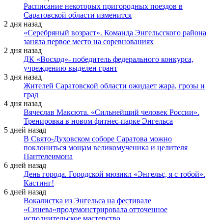
Расписание некоторых пригородных поездов в
Саратовской области изменится
2 дня назад
«Серебряный возраст». Команда Энгельсского района
заняла первое место на соревнованиях
2 дня назад
ДК «Восход»- победитель федерального конкурса,
учреждению выделен грант
3 дня назад
Жителей Саратовской области ожидает жара, грозы и
град
4 дня назад
Вячеслав Максюта. «Сильнейший человек России».
Тренировка в новом фитнес-парке Энгельса
5 дней назад
В Свято-Духовском соборе Саратова можно
поклониться мощам великомученика и целителя
Пантелеимона
6 дней назад
День города. Городской мюзикл «Энгельс, я с тобой».
Кастинг!
6 дней назад
Вокалистка из Энгельса на фестивале
«Синева»продемонстрировала отточенное
исполнительское мастерство