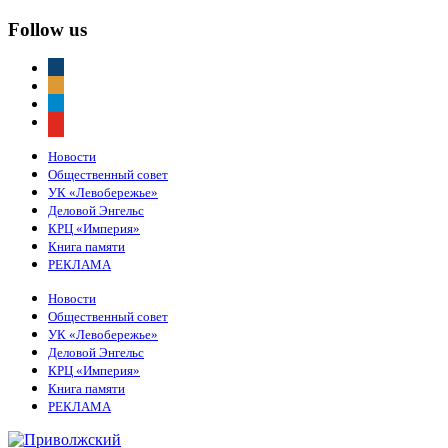
Follow us
vkontakte
odnoklassniki
telegram
youtube
Новости
Общественный совет
УК «Левобережье»
Деловой Энгельс
КРЦ «Империя»
Книга памяти
РЕКЛАМА
Новости
Общественный совет
УК «Левобережье»
Деловой Энгельс
КРЦ «Империя»
Книга памяти
РЕКЛАМА