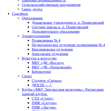
Пищевая промышленность
Сельскохозяйственные предприятия
Связь, почта
Соцсфера
Образование
Дошкольные учреждения р. п. Приволжский
Средние школы р. п. Приволжский
Дополнительное образование
Здравоохранение
Поликлиника № 4
Педиатрическое отделение поликлиники № 4
Квасниковское отделение
Анисовское отделение
Культура и искусство
МБУ «ДК «Восход»
МБУ «ДК «Покровский»
Библиотеки
Спорт
Стадион «Сигнал»
ДЮСШ — 1
Клубы «МБУ Энгельсская молодежь». Расписание
занятий клубов.
СТЦ «Старт»
ПМК «Сатурн»
ПМК «Лагуна»