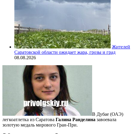
Жителей
Саратовской области ожидает жара, грозы и град
08.08.2026
В Дубае (ОАЭ)
легкоатлетка из Саратова
Галина Ранделина
завоевала
золотую медаль мирового Гран-При.