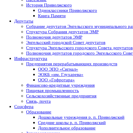
История Приволжского
Одноклассники Приволжского
Книга Памяти
Депутаты
Собрание депутатов Энгельсского муниципального ра
Структура Собрания депутатов ЭМР
Полномочия депутатов ЭМР
Энгельсский городской Совет депутатов
Структура Энгельсского городского Совета депутатов
Полномочия депутатов городского Энгельсского Сове
Инфраструктура
Предприятия перерабатывающих производств
ООО ЭПО «Сигнал»
ЭОКБ «им. Глухарева»
ООО «Гофротара»
Финансово-кредитные учреждения
Пищевая промышленность
Сельскохозяйственные предприятия
Связь, почта
Соцсфера
Образование
Дошкольные учреждения р. п. Приволжский
Средние школы р. п. Приволжский
Дополнительное образование