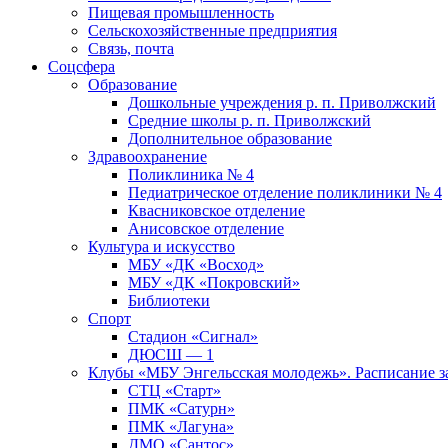
Пищевая промышленность
Сельскохозяйственные предприятия
Связь, почта
Соцсфера
Образование
Дошкольные учреждения р. п. Приволжский
Средние школы р. п. Приволжский
Дополнительное образование
Здравоохранение
Поликлиника № 4
Педиатрическое отделение поликлиники № 4
Квасниковское отделение
Анисовское отделение
Культура и искусство
МБУ «ДК «Восход»
МБУ «ДК «Покровский»
Библиотеки
Спорт
Стадион «Сигнал»
ДЮСШ — 1
Клубы «МБУ Энгельсская молодежь». Расписание з
СТЦ «Старт»
ПМК «Сатурн»
ПМК «Лагуна»
ДМО «Сантос»