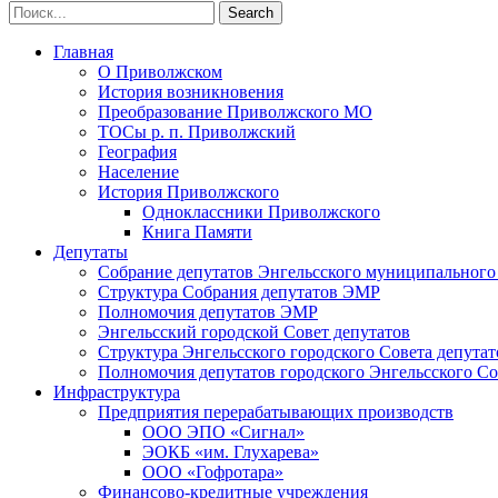
Главная
О Приволжском
История возникновения
Преобразование Приволжского МО
ТОСы р. п. Приволжский
География
Население
История Приволжского
Одноклассники Приволжского
Книга Памяти
Депутаты
Собрание депутатов Энгельсского муниципального
Структура Собрания депутатов ЭМР
Полномочия депутатов ЭМР
Энгельсский городской Совет депутатов
Структура Энгельсского городского Совета депутат
Полномочия депутатов городского Энгельсского Со
Инфраструктура
Предприятия перерабатывающих производств
ООО ЭПО «Сигнал»
ЭОКБ «им. Глухарева»
ООО «Гофротара»
Финансово-кредитные учреждения