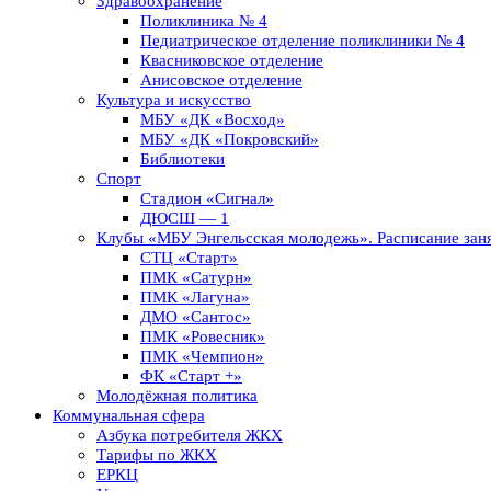
Здравоохранение
Поликлиника № 4
Педиатрическое отделение поликлиники № 4
Квасниковское отделение
Анисовское отделение
Культура и искусство
МБУ «ДК «Восход»
МБУ «ДК «Покровский»
Библиотеки
Спорт
Стадион «Сигнал»
ДЮСШ — 1
Клубы «МБУ Энгельсская молодежь». Расписание заня
СТЦ «Старт»
ПМК «Сатурн»
ПМК «Лагуна»
ДМО «Сантос»
ПМК «Ровесник»
ПМК «Чемпион»
ФК «Старт +»
Молодёжная политика
Коммунальная сфера
Азбука потребителя ЖКХ
Тарифы по ЖКХ
ЕРКЦ