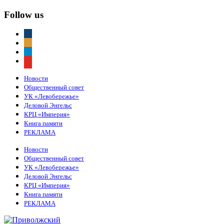
Follow us
vkontakte
odnoklassniki
telegram
youtube
Новости
Общественный совет
УК «Левобережье»
Деловой Энгельс
КРЦ «Империя»
Книга памяти
РЕКЛАМА
Новости
Общественный совет
УК «Левобережье»
Деловой Энгельс
КРЦ «Империя»
Книга памяти
РЕКЛАМА