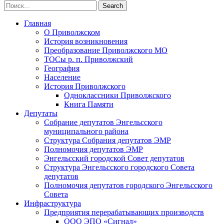
Главная
О Приволжском
История возникновения
Преобразование Приволжского МО
ТОСы р. п. Приволжский
География
Население
История Приволжского
Одноклассники Приволжского
Книга Памяти
Депутаты
Собрание депутатов Энгельсского
муниципального района
Структура Собрания депутатов ЭМР
Полномочия депутатов ЭМР
Энгельсский городской Совет депутатов
Структура Энгельсского городского Совета
депутатов
Полномочия депутатов городского Энгельсского
Совета
Инфраструктура
Предприятия перерабатывающих производств
ООО ЭПО «Сигнал»