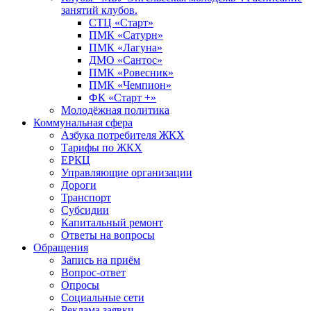
занятий клубов.
СТЦ «Старт»
ПМК «Сатурн»
ПМК «Лагуна»
ДМО «Сантос»
ПМК «Ровесник»
ПМК «Чемпион»
ФК «Старт +»
Молодёжная политика
Коммунальная сфера
Азбука потребителя ЖКХ
Тарифы по ЖКХ
ЕРКЦ
Управляющие организации
Дороги
Транспорт
Субсидии
Капитальный ремонт
Ответы на вопросы
Обращения
Запись на приём
Вопрос-ответ
Опросы
Социальные сети
Реклама заявки