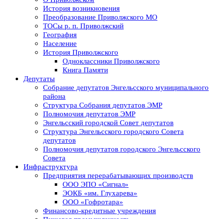
История возникновения
Преобразование Приволжского МО
ТОСы р. п. Приволжский
География
Население
История Приволжского
Одноклассники Приволжского
Книга Памяти
Депутаты
Собрание депутатов Энгельсского муниципального
района
Структура Собрания депутатов ЭМР
Полномочия депутатов ЭМР
Энгельсский городской Совет депутатов
Структура Энгельсского городского Совета
депутатов
Полномочия депутатов городского Энгельсского
Совета
Инфраструктура
Предприятия перерабатывающих производств
ООО ЭПО «Сигнал»
ЭОКБ «им. Глухарева»
ООО «Гофротара»
Финансово-кредитные учреждения