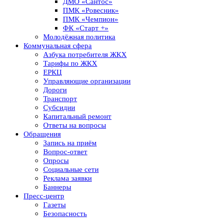
ДМО «Сантос»
ПМК «Ровесник»
ПМК «Чемпион»
ФК «Старт +»
Молодёжная политика
Коммунальная сфера
Азбука потребителя ЖКХ
Тарифы по ЖКХ
ЕРКЦ
Управляющие организации
Дороги
Транспорт
Субсидии
Капитальный ремонт
Ответы на вопросы
Обращения
Запись на приём
Вопрос-ответ
Опросы
Социальные сети
Реклама заявки
Баннеры
Пресс-центр
Газеты
Безопасность