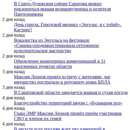
В Свято-Духовском соборе Саратова можно
поклониться мощам великомученика и целителя
Пантелеимона
2 дня назад
День города. Городской мюзикл «Энгельс, я с тобой».
Кастинг!
2 дня назад
Вокалистка из Энгельса на фестивале
«Синева»продемонстрировала отточенное
исполнительское мастерство
2 дня назад
Обновление инженерных коммуникаций в 11
населенных пунктах области
3 дня назад
Максим Леонов провёл встречу с жителями, чье
имущество пострадало в результате атаки БПЛА
3 дня назад
В Саратовской области ожидается жаркая и сухая погода
4 дня назад
Благоустройство территорий рядом с «Бульваром роз»
4 дня назад
Глава ЭМР Максим Леонов провёл приём участников
СВО и членов их семей
4 дня назад
В августе всех россиян ждет ряд изменений в