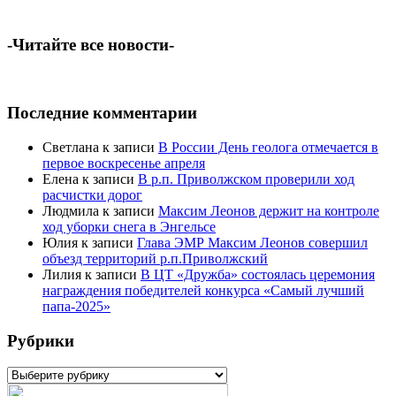
-Читайте все новости-
Последние комментарии
Светлана
к записи
В России День геолога отмечается в
первое воскресенье апреля
Елена
к записи
В р.п. Приволжском проверили ход
расчистки дорог
Людмила
к записи
Максим Леонов держит на контроле
ход уборки снега в Энгельсе
Юлия
к записи
Глава ЭМР Максим Леонов совершил
объезд территорий р.п.Приволжский
Лилия
к записи
В ЦТ «Дружба» состоялась церемония
награждения победителей конкурса «Самый лучший
папа-2025»
Рубрики
Рубрики