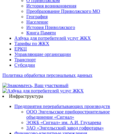
О Приволжском
История возникновения
Преобразование Приволжского МО
География
Население
История Приволжского
Книга Памяти
Азбука для потребителей услуг ЖКХ
Тарифы по ЖКХ
ЕРКЦ
Управляющие организации
Транспорт
Субсидии
Политика обработки персональных данных
Инфраструктура
Предприятия перерабатывающих производств
ООО Энгельсское приборостроительное
объединение «Сигнал»
ЭОКБ «Сигнал» им. А.И. Глухарева
ЗАО «Энгельсский завод гофротары»
Финансово-кредитные учреждения