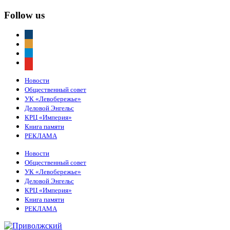
Follow us
vkontakte
odnoklassniki
telegram
youtube
Новости
Общественный совет
УК «Левобережье»
Деловой Энгельс
КРЦ «Империя»
Книга памяти
РЕКЛАМА
Новости
Общественный совет
УК «Левобережье»
Деловой Энгельс
КРЦ «Империя»
Книга памяти
РЕКЛАМА