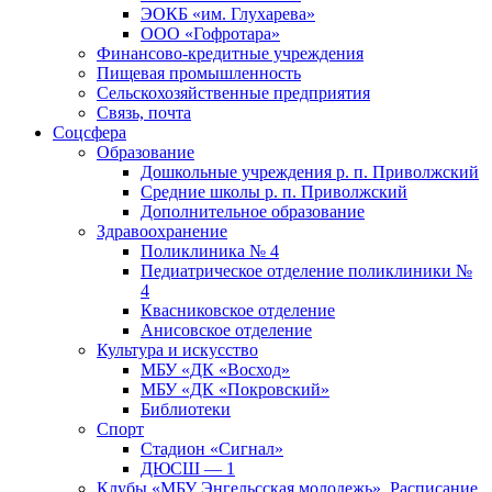
ЭОКБ «им. Глухарева»
ООО «Гофротара»
Финансово-кредитные учреждения
Пищевая промышленность
Сельскохозяйственные предприятия
Связь, почта
Соцсфера
Образование
Дошкольные учреждения р. п. Приволжский
Средние школы р. п. Приволжский
Дополнительное образование
Здравоохранение
Поликлиника № 4
Педиатрическое отделение поликлиники №
4
Квасниковское отделение
Анисовское отделение
Культура и искусство
МБУ «ДК «Восход»
МБУ «ДК «Покровский»
Библиотеки
Спорт
Стадион «Сигнал»
ДЮСШ — 1
Клубы «МБУ Энгельсская молодежь». Расписание