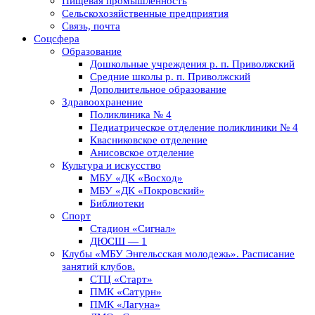
Пищевая промышленность
Сельскохозяйственные предприятия
Связь, почта
Соцсфера
Образование
Дошкольные учреждения р. п. Приволжский
Средние школы р. п. Приволжский
Дополнительное образование
Здравоохранение
Поликлиника № 4
Педиатрическое отделение поликлиники № 4
Квасниковское отделение
Анисовское отделение
Культура и искусство
МБУ «ДК «Восход»
МБУ «ДК «Покровский»
Библиотеки
Спорт
Стадион «Сигнал»
ДЮСШ — 1
Клубы «МБУ Энгельсская молодежь». Расписание
занятий клубов.
СТЦ «Старт»
ПМК «Сатурн»
ПМК «Лагуна»