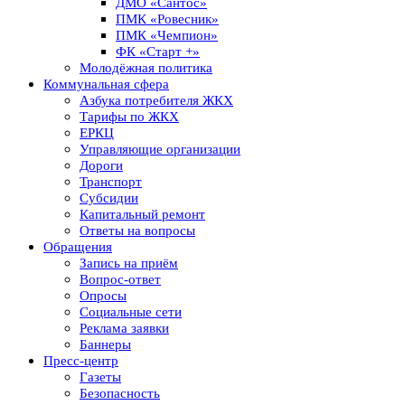
ДМО «Сантос»
ПМК «Ровесник»
ПМК «Чемпион»
ФК «Старт +»
Молодёжная политика
Коммунальная сфера
Азбука потребителя ЖКХ
Тарифы по ЖКХ
ЕРКЦ
Управляющие организации
Дороги
Транспорт
Субсидии
Капитальный ремонт
Ответы на вопросы
Обращения
Запись на приём
Вопрос-ответ
Опросы
Социальные сети
Реклама заявки
Баннеры
Пресс-центр
Газеты
Безопасность