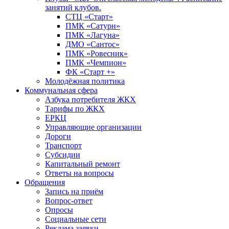
занятий клубов.
СТЦ «Старт»
ПМК «Сатурн»
ПМК «Лагуна»
ДМО «Сантос»
ПМК «Ровесник»
ПМК «Чемпион»
ФК «Старт +»
Молодёжная политика
Коммунальная сфера
Азбука потребителя ЖКХ
Тарифы по ЖКХ
ЕРКЦ
Управляющие организации
Дороги
Транспорт
Субсидии
Капитальный ремонт
Ответы на вопросы
Обращения
Запись на приём
Вопрос-ответ
Опросы
Социальные сети
Реклама заявки