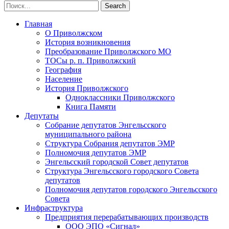
Главная
О Приволжском
История возникновения
Преобразование Приволжского МО
ТОСы р. п. Приволжский
География
Население
История Приволжского
Одноклассники Приволжского
Книга Памяти
Депутаты
Собрание депутатов Энгельсского
муниципального района
Структура Собрания депутатов ЭМР
Полномочия депутатов ЭМР
Энгельсский городской Совет депутатов
Структура Энгельсского городского Совета
депутатов
Полномочия депутатов городского Энгельсского
Совета
Инфраструктура
Предприятия перерабатывающих производств
ООО ЭПО «Сигнал»