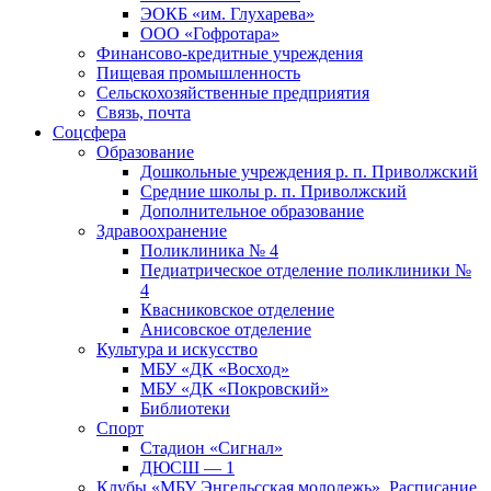
ЭОКБ «им. Глухарева»
ООО «Гофротара»
Финансово-кредитные учреждения
Пищевая промышленность
Сельскохозяйственные предприятия
Связь, почта
Соцсфера
Образование
Дошкольные учреждения р. п. Приволжский
Средние школы р. п. Приволжский
Дополнительное образование
Здравоохранение
Поликлиника № 4
Педиатрическое отделение поликлиники №
4
Квасниковское отделение
Анисовское отделение
Культура и искусство
МБУ «ДК «Восход»
МБУ «ДК «Покровский»
Библиотеки
Спорт
Стадион «Сигнал»
ДЮСШ — 1
Клубы «МБУ Энгельсская молодежь». Расписание