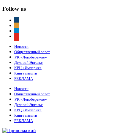
Follow us
vkontakte
odnoklassniki
telegram
youtube
Новости
Общественный совет
УК «Левобережье»
Деловой Энгельс
КРЦ «Империя»
Книга памяти
РЕКЛАМА
Новости
Общественный совет
УК «Левобережье»
Деловой Энгельс
КРЦ «Империя»
Книга памяти
РЕКЛАМА