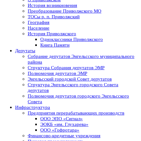
История возникновения
Преобразование Приволжского МО
ТОСы р. п. Приволжский
География
Население
История Приволжского
Одноклассники Приволжского
Книга Памяти
Депутаты
Собрание депутатов Энгельсского муниципального
района
Структура Собрания депутатов ЭМР
Полномочия депутатов ЭМР
Энгельсский городской Совет депутатов
Структура Энгельсского городского Совета
депутатов
Полномочия депутатов городского Энгельсского
Совета
Инфраструктура
Предприятия перерабатывающих производств
ООО ЭПО «Сигнал»
ЭОКБ «им. Глухарева»
ООО «Гофротара»
Финансово-кредитные учреждения