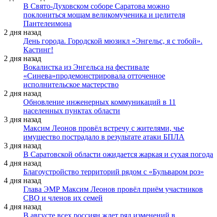
В Свято-Духовском соборе Саратова можно
поклониться мощам великомученика и целителя
Пантелеимона
2 дня назад
День города. Городской мюзикл «Энгельс, я с тобой».
Кастинг!
2 дня назад
Вокалистка из Энгельса на фестивале
«Синева»продемонстрировала отточенное
исполнительское мастерство
2 дня назад
Обновление инженерных коммуникаций в 11
населенных пунктах области
3 дня назад
Максим Леонов провёл встречу с жителями, чье
имущество пострадало в результате атаки БПЛА
3 дня назад
В Саратовской области ожидается жаркая и сухая погода
4 дня назад
Благоустройство территорий рядом с «Бульваром роз»
4 дня назад
Глава ЭМР Максим Леонов провёл приём участников
СВО и членов их семей
4 дня назад
В августе всех россиян ждет ряд изменений в