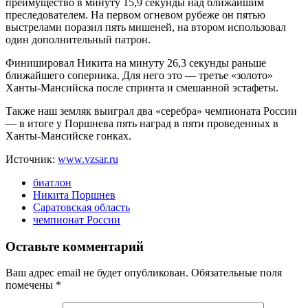
преимущество в минуту 15,9 секунды над ближайшим
преследователем. На первом огневом рубеже он пятью
выстрелами поразил пять мишеней, на втором использовал
один дополнительный патрон.
Финишировал Никита на минуту 26,3 секунды раньше
ближайшего соперника. Для него это — третье «золото»
Ханты-Мансийска после спринта и смешанной эстафеты.
Также наш земляк выиграл два «серебра» чемпионата России
— в итоге у Поршнева пять наград в пяти проведенных в
Ханты-Мансийске гонках.
Источник:
www.vzsar.ru
биатлон
Никита Поршнев
Саратовская область
чемпионат России
Оставьте комментарий
Ваш адрес email не будет опубликован.
Обязательные поля
помечены
*