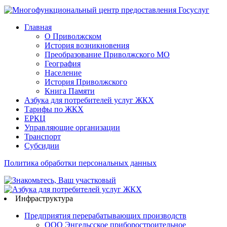
Главная
О Приволжском
История возникновения
Преобразование Приволжского МО
География
Население
История Приволжского
Книга Памяти
Азбука для потребителей услуг ЖКХ
Тарифы по ЖКХ
ЕРКЦ
Управляющие организации
Транспорт
Субсидии
Политика обработки персональных данных
Инфраструктура
Предприятия перерабатывающих производств
ООО Энгельсское приборостроительное