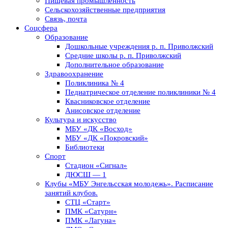
Пищевая промышленность
Сельскохозяйственные предприятия
Связь, почта
Соцсфера
Образование
Дошкольные учреждения р. п. Приволжский
Средние школы р. п. Приволжский
Дополнительное образование
Здравоохранение
Поликлиника № 4
Педиатрическое отделение поликлиники № 4
Квасниковское отделение
Анисовское отделение
Культура и искусство
МБУ «ДК «Восход»
МБУ «ДК «Покровский»
Библиотеки
Спорт
Стадион «Сигнал»
ДЮСШ — 1
Клубы «МБУ Энгельсская молодежь». Расписание
занятий клубов.
СТЦ «Старт»
ПМК «Сатурн»
ПМК «Лагуна»