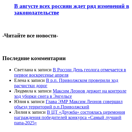
В августе всех россиян ждет ряд изменений в
законодательстве
-Читайте все новости-
Последние комментарии
Светлана
к записи
В России День геолога отмечается в
первое воскресенье апреля
Елена
к записи
В р.п. Приволжском проверили ход
расчистки дорог
Людмила
к записи
Максим Леонов держит на контроле
ход уборки снега в Энгельсе
Юлия
к записи
Глава ЭМР Максим Леонов совершил
объезд территорий р.п.Приволжский
Лилия
к записи
В ЦТ «Дружба» состоялась церемония
награждения победителей конкурса «Самый лучший
папа-2025»