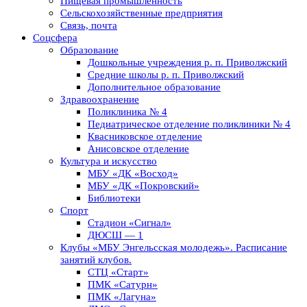
Пищевая промышленность
Сельскохозяйственные предприятия
Связь, почта
Соцсфера
Образование
Дошкольные учреждения р. п. Приволжский
Средние школы р. п. Приволжский
Дополнительное образование
Здравоохранение
Поликлиника № 4
Педиатрическое отделение поликлиники № 4
Квасниковское отделение
Анисовское отделение
Культура и искусство
МБУ «ДК «Восход»
МБУ «ДК «Покровский»
Библиотеки
Спорт
Стадион «Сигнал»
ДЮСШ — 1
Клубы «МБУ Энгельсская молодежь». Расписание
занятий клубов.
СТЦ «Старт»
ПМК «Сатурн»
ПМК «Лагуна»