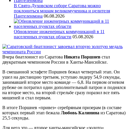
В Свято-Духовском соборе Саратова можно
поклониться мощам великомученика и целителя
Пантелеимона
06.08.2026
Обновление инженерных коммуникаций в 11
населенных пунктах области
05.08.2026
Вчера биатлонист из Саратова
Никита Поршнев
стал
двукратным чемпионом России в Ханты-Мансийске.
В смешанной эстафете Поршнев бежал четвертый этап. Он
ушел на дистанцию третьим, уступаю лидеру 54,9 секунды,
занимавшей второе место команде — 6,8. На первом огневом
рубеже он потратил один дополнительный патрон и поднялся
на второе место, на второй стрельбе сразу поразил все пять
мишеней и стал первым.
В итоге Поршнев «привез» серебряным призерам (в составе
которых первый этап бежала
Любовь Калинина
из Саратова)
25,5 секунды.
Для него это — второе ханты-мансийское «золото»