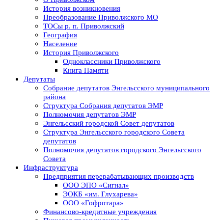
История возникновения
Преобразование Приволжского МО
ТОСы р. п. Приволжский
География
Население
История Приволжского
Одноклассники Приволжского
Книга Памяти
Депутаты
Собрание депутатов Энгельсского муниципального
района
Структура Собрания депутатов ЭМР
Полномочия депутатов ЭМР
Энгельсский городской Совет депутатов
Структура Энгельсского городского Совета
депутатов
Полномочия депутатов городского Энгельсского
Совета
Инфраструктура
Предприятия перерабатывающих производств
ООО ЭПО «Сигнал»
ЭОКБ «им. Глухарева»
ООО «Гофротара»
Финансово-кредитные учреждения