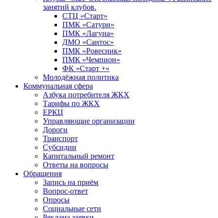
занятий клубов.
СТЦ «Старт»
ПМК «Сатурн»
ПМК «Лагуна»
ДМО «Сантос»
ПМК «Ровесник»
ПМК «Чемпион»
ФК «Старт +»
Молодёжная политика
Коммунальная сфера
Азбука потребителя ЖКХ
Тарифы по ЖКХ
ЕРКЦ
Управляющие организации
Дороги
Транспорт
Субсидии
Капитальный ремонт
Ответы на вопросы
Обращения
Запись на приём
Вопрос-ответ
Опросы
Социальные сети
Реклама заявки