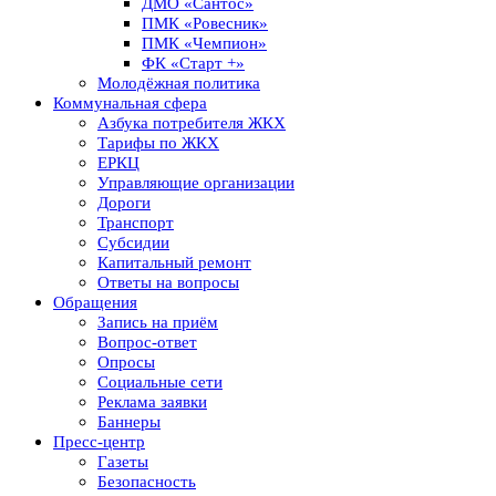
ДМО «Сантос»
ПМК «Ровесник»
ПМК «Чемпион»
ФК «Старт +»
Молодёжная политика
Коммунальная сфера
Азбука потребителя ЖКХ
Тарифы по ЖКХ
ЕРКЦ
Управляющие организации
Дороги
Транспорт
Субсидии
Капитальный ремонт
Ответы на вопросы
Обращения
Запись на приём
Вопрос-ответ
Опросы
Социальные сети
Реклама заявки
Баннеры
Пресс-центр
Газеты
Безопасность