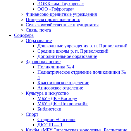
ЭОКБ «им. Глухарева»
ООО «Гофротара»
Финансово-кредитные учреждения
Пищевая промышленность
Сельскохозяйственные предприятия
Связь, почта
Соцсфера
Образование
Дошкольные учреждения р. п. Приволжский
Средние школы р. п. Приволжский
Дополнительное образование
Здравоохранение
Поликлиника № 4
Педиатрическое отделение поликлиники №
4
Квасниковское отделение
Анисовское отделение
Культура и искусство
МБУ «ДК «Восход»
МБУ «ДК «Покровский»
Библиотеки
Спорт
Стадион «Сигнал»
ДЮСШ — 1
Клубы «МБУ Энгельсская молодежь». Расписание