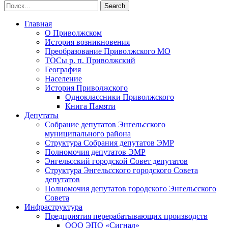
Главная
О Приволжском
История возникновения
Преобразование Приволжского МО
ТОСы р. п. Приволжский
География
Население
История Приволжского
Одноклассники Приволжского
Книга Памяти
Депутаты
Собрание депутатов Энгельсского
муниципального района
Структура Собрания депутатов ЭМР
Полномочия депутатов ЭМР
Энгельсский городской Совет депутатов
Структура Энгельсского городского Совета
депутатов
Полномочия депутатов городского Энгельсского
Совета
Инфраструктура
Предприятия перерабатывающих производств
ООО ЭПО «Сигнал»