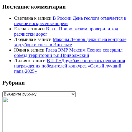
Последние комментарии
Светлана
к записи
В России День геолога отмечается в
первое воскресенье апреля
Елена
к записи
В р.п. Приволжском проверили ход
расчистки дорог
Людмила
к записи
Максим Леонов держит на контроле
ход уборки снега в Энгельсе
Юлия
к записи
Глава ЭМР Максим Леонов совершил
объезд территорий р.п.Приволжский
Лилия
к записи
В ЦТ «Дружба» состоялась церемония
награждения победителей конкурса «Самый лучший
папа-2025»
Рубрики
Рубрики