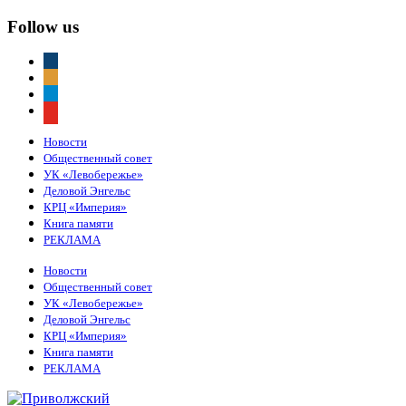
Follow us
vkontakte
odnoklassniki
telegram
youtube
Новости
Общественный совет
УК «Левобережье»
Деловой Энгельс
КРЦ «Империя»
Книга памяти
РЕКЛАМА
Новости
Общественный совет
УК «Левобережье»
Деловой Энгельс
КРЦ «Империя»
Книга памяти
РЕКЛАМА