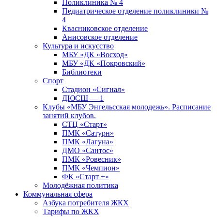
Поликлиника № 4
Педиатрическое отделение поликлиники №
4
Квасниковское отделение
Анисовское отделение
Культура и искусство
МБУ «ДК «Восход»
МБУ «ДК «Покровский»
Библиотеки
Спорт
Стадион «Сигнал»
ДЮСШ — 1
Клубы «МБУ Энгельсская молодежь». Расписание
занятий клубов.
СТЦ «Старт»
ПМК «Сатурн»
ПМК «Лагуна»
ДМО «Сантос»
ПМК «Ровесник»
ПМК «Чемпион»
ФК «Старт +»
Молодёжная политика
Коммунальная сфера
Азбука потребителя ЖКХ
Тарифы по ЖКХ