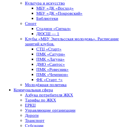
Культура и искусство
МБУ «ДК «Восход»
МБУ «ДК «Покровский»
Библиотеки
Спорт
Стадион «Сигнал»
ДЮСШ — 1
Клубы «МБУ Энгельсская молодежь». Расписание
занятий клубов.
СТЦ «Старт»
ПМК «Сатурн»
ПМК «Лагуна»
ДМО «Сантос»
ПМК «Ровесник»
ПМК «Чемпион»
ФК «Старт +»
Молодёжная политика
Коммунальная сфера
Азбука потребителя ЖКХ
Тарифы по ЖКХ
ЕРКЦ
Управляющие организации
Дороги
Транспорт
Субсидии