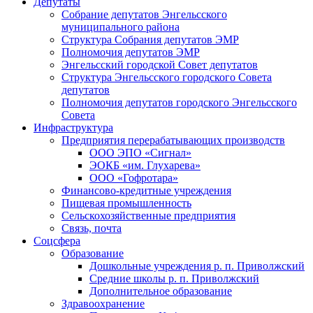
Депутаты
Собрание депутатов Энгельсского
муниципального района
Структура Собрания депутатов ЭМР
Полномочия депутатов ЭМР
Энгельсский городской Совет депутатов
Структура Энгельсского городского Совета
депутатов
Полномочия депутатов городского Энгельсского
Совета
Инфраструктура
Предприятия перерабатывающих производств
ООО ЭПО «Сигнал»
ЭОКБ «им. Глухарева»
ООО «Гофротара»
Финансово-кредитные учреждения
Пищевая промышленность
Сельскохозяйственные предприятия
Связь, почта
Соцсфера
Образование
Дошкольные учреждения р. п. Приволжский
Средние школы р. п. Приволжский
Дополнительное образование
Здравоохранение