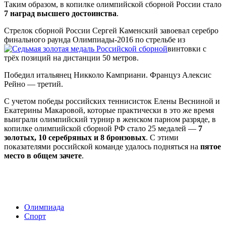
Таким образом, в копилке олимпийской сборной России стало
7 наград высшего достоинства
.
Стрелок сборной России Сергей Каменский завоевал серебро
финального раунда Олимпиады-2016 по стрельбе из
винтовки с
трёх позиций на дистанции 50 метров.
Победил итальянец Никколо Камприани. Француз Алексис
Рейно — третий.
С учетом победы российских теннисисток Елены Весниной и
Екатерины Макаровой, которые практически в это же время
выиграли олимпийский турнир в женском парном разряде, в
копилке олимпийской сборной РФ стало 25 медалей —
7
золотых, 10 серебряных и 8 бронзовых
. С этими
показателями российской команде удалось подняться на
пятое
место в общем зачете
.
Олимпиада
Спорт