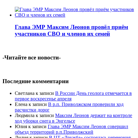
Глава ЭМР Максим Леонов провёл приём
участников СВО и членов их семей
-Читайте все новости-
Последние комментарии
Светлана
к записи
В России День геолога отмечается в
первое воскресенье апреля
Елена
к записи
В р.п. Приволжском проверили ход
расчистки дорог
Людмила
к записи
Максим Леонов держит на контроле
ход уборки снега в Энгельсе
Юлия
к записи
Глава ЭМР Максим Леонов совершил
объезд территорий р.п.Приволжский
Лилия
к записи
В ЦТ «Дружба» состоялась церемония