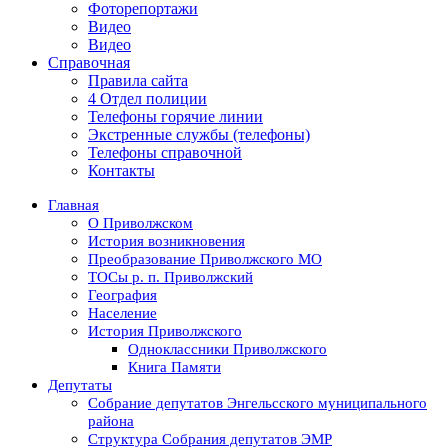
Фоторепортажи
Видео
Видео
Справочная
Правила сайта
4 Отдел полиции
Телефоны горячие линии
Экстренные службы (телефоны)
Телефоны справочной
Контакты
Главная
О Приволжском
История возникновения
Преобразование Приволжского МО
ТОСы р. п. Приволжский
География
Население
История Приволжского
Одноклассники Приволжского
Книга Памяти
Депутаты
Собрание депутатов Энгельсского муниципального
района
Структура Собрания депутатов ЭМР