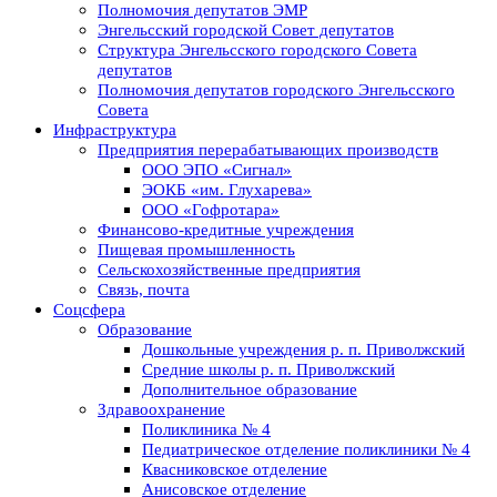
Полномочия депутатов ЭМР
Энгельсский городской Совет депутатов
Структура Энгельсского городского Совета
депутатов
Полномочия депутатов городского Энгельсского
Совета
Инфраструктура
Предприятия перерабатывающих производств
ООО ЭПО «Сигнал»
ЭОКБ «им. Глухарева»
ООО «Гофротара»
Финансово-кредитные учреждения
Пищевая промышленность
Сельскохозяйственные предприятия
Связь, почта
Соцсфера
Образование
Дошкольные учреждения р. п. Приволжский
Средние школы р. п. Приволжский
Дополнительное образование
Здравоохранение
Поликлиника № 4
Педиатрическое отделение поликлиники № 4
Квасниковское отделение
Анисовское отделение