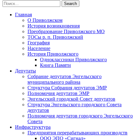
Главная
О Приволжском
История возникновения
Преобразование Приволжского МО
ТОСы р. п. Приволжский
География
Население
История Приволжского
Одноклассники Приволжского
Книга Памяти
Депутаты
Собрание депутатов Энгельсского
муниципального района
Структура Собрания депутатов ЭМР
Полномочия депутатов ЭМР
Энгельсский городской Совет депутатов
Структура Энгельсского городского Совета
депутатов
Полномочия депутатов городского Энгельсского
Совета
Инфраструктура
Предприятия перерабатывающих производств
ООО ЭПО «Сигнал»