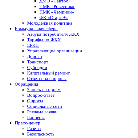
ДМО «Сантос»
ПМК «Ровесник»
ПМК «Чемпион»
ФК «Старт +»
Молодёжная политика
Коммунальная сфера
Азбука потребителя ЖКХ
Тарифы по ЖКХ
ЕРКЦ
Управляющие организации
Дороги
Транспорт
Субсидии
Капитальный ремонт
Ответы на вопросы
Обращения
Запись на приём
Вопрос-ответ
Опросы
Социальные сети
Реклама заявки
Баннеры
Пресс-центр
Газеты
Безопасность