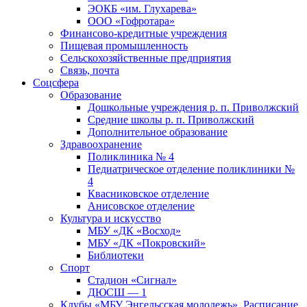
ЭОКБ «им. Глухарева»
ООО «Гофротара»
Финансово-кредитные учреждения
Пищевая промышленность
Сельскохозяйственные предприятия
Связь, почта
Соцсфера
Образование
Дошкольные учреждения р. п. Приволжский
Средние школы р. п. Приволжский
Дополнительное образование
Здравоохранение
Поликлиника № 4
Педиатрическое отделение поликлиники №
4
Квасниковское отделение
Анисовское отделение
Культура и искусство
МБУ «ДК «Восход»
МБУ «ДК «Покровский»
Библиотеки
Спорт
Стадион «Сигнал»
ДЮСШ — 1
Клубы «МБУ Энгельсская молодежь». Расписание