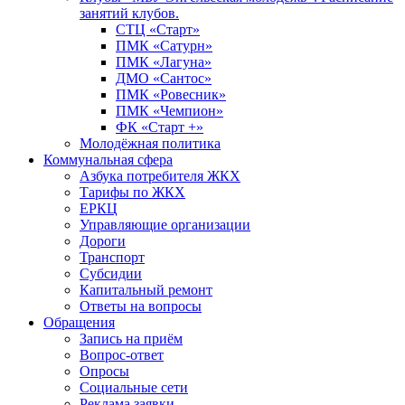
занятий клубов.
СТЦ «Старт»
ПМК «Сатурн»
ПМК «Лагуна»
ДМО «Сантос»
ПМК «Ровесник»
ПМК «Чемпион»
ФК «Старт +»
Молодёжная политика
Коммунальная сфера
Азбука потребителя ЖКХ
Тарифы по ЖКХ
ЕРКЦ
Управляющие организации
Дороги
Транспорт
Субсидии
Капитальный ремонт
Ответы на вопросы
Обращения
Запись на приём
Вопрос-ответ
Опросы
Социальные сети
Реклама заявки