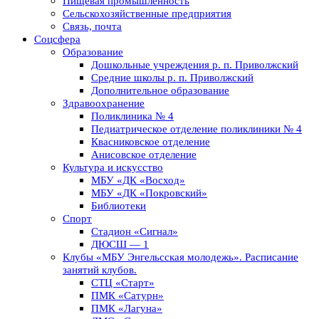
Пищевая промышленность
Сельскохозяйственные предприятия
Связь, почта
Соцсфера
Образование
Дошкольные учреждения р. п. Приволжский
Средние школы р. п. Приволжский
Дополнительное образование
Здравоохранение
Поликлиника № 4
Педиатрическое отделение поликлиники № 4
Квасниковское отделение
Анисовское отделение
Культура и искусство
МБУ «ДК «Восход»
МБУ «ДК «Покровский»
Библиотеки
Спорт
Стадион «Сигнал»
ДЮСШ — 1
Клубы «МБУ Энгельсская молодежь». Расписание
занятий клубов.
СТЦ «Старт»
ПМК «Сатурн»
ПМК «Лагуна»