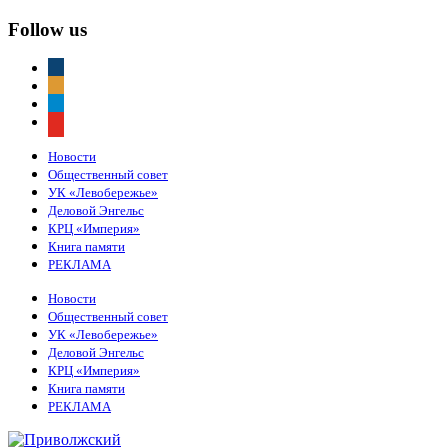
Follow us
vkontakte
odnoklassniki
telegram
youtube
Новости
Общественный совет
УК «Левобережье»
Деловой Энгельс
КРЦ «Империя»
Книга памяти
РЕКЛАМА
Новости
Общественный совет
УК «Левобережье»
Деловой Энгельс
КРЦ «Империя»
Книга памяти
РЕКЛАМА