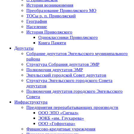
История возникновения
Преобразование Приволжского МО
ТОСы р. п. Приволжский
География
Население
История Приволжского
Одноклассники Приволжского
Книга Памяти
Депутаты
Собрание депутатов Энгельсского муниципального
района
Структура Собрания депутатов ЭМР
Полномочия депутатов ЭМР
Энгельсский городской Совет депутатов
Структура Энгельсского городского Совета
депутатов
Полномочия депутатов городского Энгельсского
Совета
Инфраструктура
Предприятия перерабатывающих производств
ООО ЭПО «Сигнал»
ЭОКБ «им. Глухарева»
ООО «Гофротара»
Финансово-кредитные учреждения