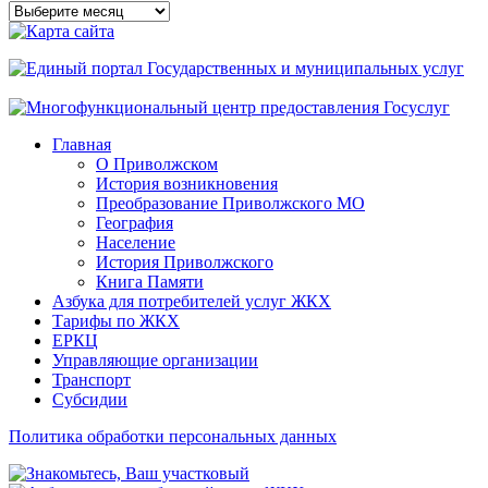
Архивы
сайта
Главная
О Приволжском
История возникновения
Преобразование Приволжского МО
География
Население
История Приволжского
Книга Памяти
Азбука для потребителей услуг ЖКХ
Тарифы по ЖКХ
ЕРКЦ
Управляющие организации
Транспорт
Субсидии
Политика обработки персональных данных