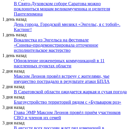
В Свято-Духовском соборе Саратова можно
поклониться мощам великомученика и целителя
Пантелеимона
1 день назад
День города. Городской мюзикл «Энгельс, я с тобой».
Кастинг!
1 день назад
Вокалистка из Энгельса на фестивале
«Синева»продемонстрировала отточенное
исполнительское мастерство
1 день назад
Обновление инженерных коммуникаций в 11
населенных пунктах области
2 дня назад
Максим Леонов провёл встречу с жителями, чье
имущество пострадало в результате атаки БПЛА
2 дня назад
В Саратовской области ожидается жаркая и сухая погода
3 дня назад
Благоустройство территорий рядом с «Бульваром роз»
3 дня назад
Глава ЭМР Максим Леонов провёл приём участников
СВО и членов их семей
3 дня назад
В августе всех россиян ждет ряд изменений в