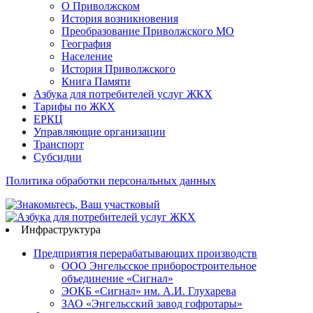
О Приволжском
История возникновения
Преобразование Приволжского МО
География
Население
История Приволжского
Книга Памяти
Азбука для потребителей услуг ЖКХ
Тарифы по ЖКХ
ЕРКЦ
Управляющие организации
Транспорт
Субсидии
Политика обработки персональных данных
Инфраструктура
Предприятия перерабатывающих производств
ООО Энгельсское приборостроительное
объединение «Сигнал»
ЭОКБ «Сигнал» им. А.И. Глухарева
ЗАО «Энгельсский завод гофротары»