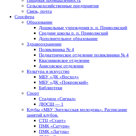
Пищевая промышленность
Сельскохозяйственные предприятия
Связь, почта
Соцсфера
Образование
Дошкольные учреждения р. п. Приволжский
Средние школы р. п. Приволжский
Дополнительное образование
Здравоохранение
Поликлиника № 4
Педиатрическое отделение поликлиники № 4
Квасниковское отделение
Анисовское отделение
Культура и искусство
МБУ «ДК «Восход»
МБУ «ДК «Покровский»
Библиотеки
Спорт
Стадион «Сигнал»
ДЮСШ — 1
Клубы «МБУ Энгельсская молодежь». Расписание
занятий клубов.
СТЦ «Старт»
ПМК «Сатурн»
ПМК «Лагуна»