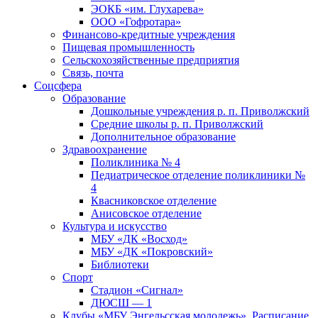
ЭОКБ «им. Глухарева»
ООО «Гофротара»
Финансово-кредитные учреждения
Пищевая промышленность
Сельскохозяйственные предприятия
Связь, почта
Соцсфера
Образование
Дошкольные учреждения р. п. Приволжский
Средние школы р. п. Приволжский
Дополнительное образование
Здравоохранение
Поликлиника № 4
Педиатрическое отделение поликлиники №
4
Квасниковское отделение
Анисовское отделение
Культура и искусство
МБУ «ДК «Восход»
МБУ «ДК «Покровский»
Библиотеки
Спорт
Стадион «Сигнал»
ДЮСШ — 1
Клубы «МБУ Энгельсская молодежь». Расписание