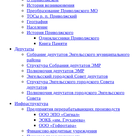
История возникновения
Преобразование Приволжского МО
ТОСы р. п. Приволжский
География
Население
История Приволжского
Одноклассники Приволжского
Книга Памяти
Депутаты
Собрание депутатов Энгельсского муниципального
района
Структура Собрания депутатов ЭМР
Полномочия депутатов ЭМР
Энгельсский городской Совет депутатов
Структура Энгельсского городского Совета
депутатов
Полномочия депутатов городского Энгельсского
Совета
Инфраструктура
Предприятия перерабатывающих производств
ООО ЭПО «Сигнал»
ЭОКБ «им. Глухарева»
ООО «Гофротара»
Финансово-кредитные учреждения