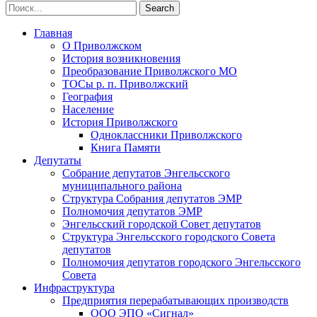
Главная
О Приволжском
История возникновения
Преобразование Приволжского МО
ТОСы р. п. Приволжский
География
Население
История Приволжского
Одноклассники Приволжского
Книга Памяти
Депутаты
Собрание депутатов Энгельсского
муниципального района
Структура Собрания депутатов ЭМР
Полномочия депутатов ЭМР
Энгельсский городской Совет депутатов
Структура Энгельсского городского Совета
депутатов
Полномочия депутатов городского Энгельсского
Совета
Инфраструктура
Предприятия перерабатывающих производств
ООО ЭПО «Сигнал»