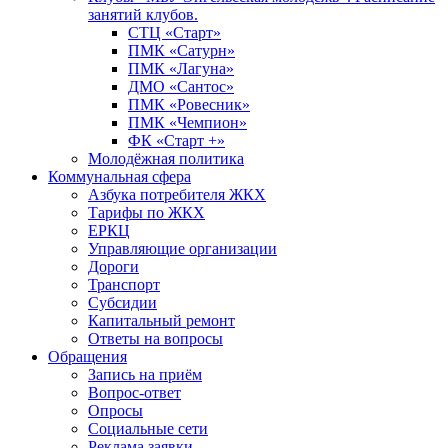
занятий клубов.
СТЦ «Старт»
ПМК «Сатурн»
ПМК «Лагуна»
ДМО «Сантос»
ПМК «Ровесник»
ПМК «Чемпион»
ФК «Старт +»
Молодёжная политика
Коммунальная сфера
Азбука потребителя ЖКХ
Тарифы по ЖКХ
ЕРКЦ
Управляющие организации
Дороги
Транспорт
Субсидии
Капитальный ремонт
Ответы на вопросы
Обращения
Запись на приём
Вопрос-ответ
Опросы
Социальные сети
Реклама заявки