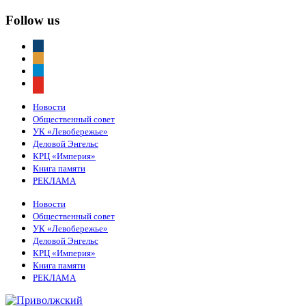
Follow us
vkontakte
odnoklassniki
telegram
youtube
Новости
Общественный совет
УК «Левобережье»
Деловой Энгельс
КРЦ «Империя»
Книга памяти
РЕКЛАМА
Новости
Общественный совет
УК «Левобережье»
Деловой Энгельс
КРЦ «Империя»
Книга памяти
РЕКЛАМА