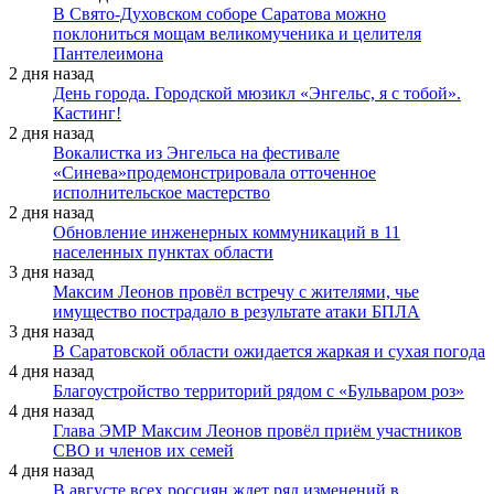
В Свято-Духовском соборе Саратова можно
поклониться мощам великомученика и целителя
Пантелеимона
2 дня назад
День города. Городской мюзикл «Энгельс, я с тобой».
Кастинг!
2 дня назад
Вокалистка из Энгельса на фестивале
«Синева»продемонстрировала отточенное
исполнительское мастерство
2 дня назад
Обновление инженерных коммуникаций в 11
населенных пунктах области
3 дня назад
Максим Леонов провёл встречу с жителями, чье
имущество пострадало в результате атаки БПЛА
3 дня назад
В Саратовской области ожидается жаркая и сухая погода
4 дня назад
Благоустройство территорий рядом с «Бульваром роз»
4 дня назад
Глава ЭМР Максим Леонов провёл приём участников
СВО и членов их семей
4 дня назад
В августе всех россиян ждет ряд изменений в