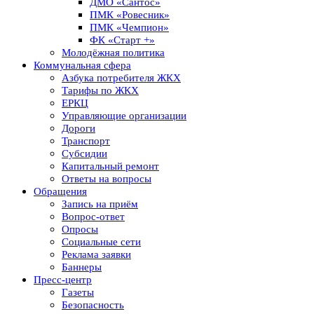
ДМО «Сантос»
ПМК «Ровесник»
ПМК «Чемпион»
ФК «Старт +»
Молодёжная политика
Коммунальная сфера
Азбука потребителя ЖКХ
Тарифы по ЖКХ
ЕРКЦ
Управляющие организации
Дороги
Транспорт
Субсидии
Капитальный ремонт
Ответы на вопросы
Обращения
Запись на приём
Вопрос-ответ
Опросы
Социальные сети
Реклама заявки
Баннеры
Пресс-центр
Газеты
Безопасность