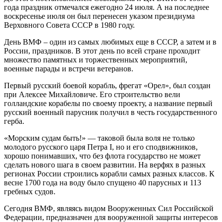
года праздник отмечался ежегодно 24 июля. А на последнее
воскресенье июля он был перенесен указом президиума
Верховного Совета СССР в 1980 году.
День ВМФ – один из самых любимых еще в СССР, а затем и в
России, праздников. В этот день по всей стране проходит
множество памятных и торжественных мероприятий,
военные парады и встречи ветеранов.
Первый русский боевой корабль, фрегат «Орел», был создан
при Алексее Михайловиче. Его строительство вели
голландские корабелы по своему проекту, а название первый
русский военный парусник получил в честь государственного
герба.
«Морским судам быть!» — таковой была воля не только
молодого русского царя Петра I, но и его сподвижников,
хорошо понимавших, что без флота государство не может
сделать нового шага в своем развитии. На верфях в разных
регионах России строились корабли самых разных классов. К
весне 1700 года на воду было спущено 40 парусных и 113
гребных судов.
Сегодня ВМФ, являясь видом Вооруженных Сил Российской
Федерации, предназначен для вооруженной защиты интересов