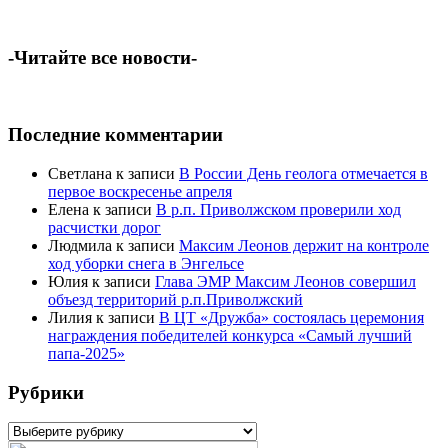
-Читайте все новости-
Последние комментарии
Светлана
к записи
В России День геолога отмечается в
первое воскресенье апреля
Елена
к записи
В р.п. Приволжском проверили ход
расчистки дорог
Людмила
к записи
Максим Леонов держит на контроле
ход уборки снега в Энгельсе
Юлия
к записи
Глава ЭМР Максим Леонов совершил
объезд территорий р.п.Приволжский
Лилия
к записи
В ЦТ «Дружба» состоялась церемония
награждения победителей конкурса «Самый лучший
папа-2025»
Рубрики
Рубрики