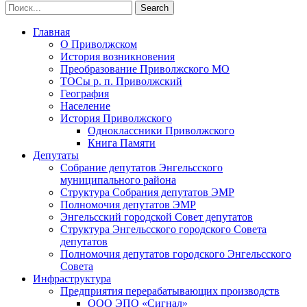
Главная
О Приволжском
История возникновения
Преобразование Приволжского МО
ТОСы р. п. Приволжский
География
Население
История Приволжского
Одноклассники Приволжского
Книга Памяти
Депутаты
Собрание депутатов Энгельсского
муниципального района
Структура Собрания депутатов ЭМР
Полномочия депутатов ЭМР
Энгельсский городской Совет депутатов
Структура Энгельсского городского Совета
депутатов
Полномочия депутатов городского Энгельсского
Совета
Инфраструктура
Предприятия перерабатывающих производств
ООО ЭПО «Сигнал»