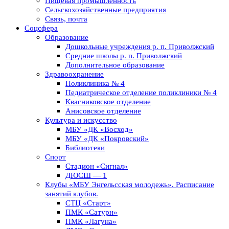
Пищевая промышленность
Сельскохозяйственные предприятия
Связь, почта
Соцсфера
Образование
Дошкольные учреждения р. п. Приволжский
Средние школы р. п. Приволжский
Дополнительное образование
Здравоохранение
Поликлиника № 4
Педиатрическое отделение поликлиники № 4
Квасниковское отделение
Анисовское отделение
Культура и искусство
МБУ «ДК «Восход»
МБУ «ДК «Покровский»
Библиотеки
Спорт
Стадион «Сигнал»
ДЮСШ — 1
Клубы «МБУ Энгельсская молодежь». Расписание
занятий клубов.
СТЦ «Старт»
ПМК «Сатурн»
ПМК «Лагуна»