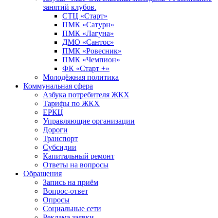
занятий клубов.
СТЦ «Старт»
ПМК «Сатурн»
ПМК «Лагуна»
ДМО «Сантос»
ПМК «Ровесник»
ПМК «Чемпион»
ФК «Старт +»
Молодёжная политика
Коммунальная сфера
Азбука потребителя ЖКХ
Тарифы по ЖКХ
ЕРКЦ
Управляющие организации
Дороги
Транспорт
Субсидии
Капитальный ремонт
Ответы на вопросы
Обращения
Запись на приём
Вопрос-ответ
Опросы
Социальные сети
Реклама заявки