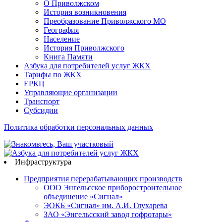
О Приволжском
История возникновения
Преобразование Приволжского МО
География
Население
История Приволжского
Книга Памяти
Азбука для потребителей услуг ЖКХ
Тарифы по ЖКХ
ЕРКЦ
Управляющие организации
Транспорт
Субсидии
Политика обработки персональных данных
Инфраструктура
Предприятия перерабатывающих производств
ООО Энгельсское приборостроительное
объединение «Сигнал»
ЭОКБ «Сигнал» им. А.И. Глухарева
ЗАО «Энгельсский завод гофротары»