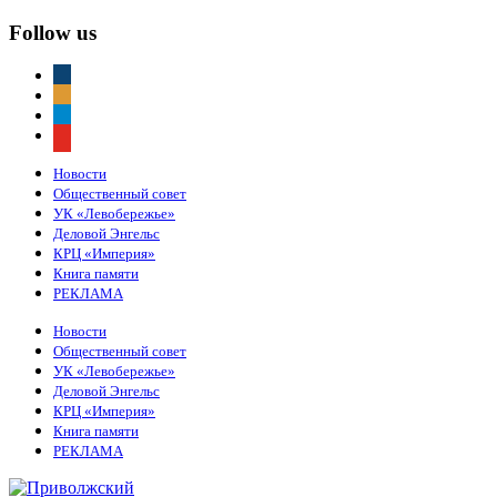
Follow us
vkontakte
odnoklassniki
telegram
youtube
Новости
Общественный совет
УК «Левобережье»
Деловой Энгельс
КРЦ «Империя»
Книга памяти
РЕКЛАМА
Новости
Общественный совет
УК «Левобережье»
Деловой Энгельс
КРЦ «Империя»
Книга памяти
РЕКЛАМА