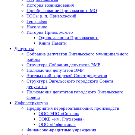
История возникновения
Преобразование Приволжского МО
ТОСы р. п. Приволжский
География
Население
История Приволжского
Одноклассники Приволжского
Книга Памяти
Депутаты
Собрание депутатов Энгельсского муниципального
района
Структура Собрания депутатов ЭМР
Полномочия депутатов ЭМР
Энгельсский городской Совет депутатов
Структура Энгельсского городского Совета
депутатов
Полномочия депутатов городского Энгельсского
Совета
Инфраструктура
Предприятия перерабатывающих производств
ООО ЭПО «Сигнал»
ЭОКБ «им. Глухарева»
ООО «Гофротара»
Финансово-кредитные учреждения