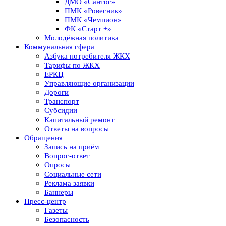
ДМО «Сантос»
ПМК «Ровесник»
ПМК «Чемпион»
ФК «Старт +»
Молодёжная политика
Коммунальная сфера
Азбука потребителя ЖКХ
Тарифы по ЖКХ
ЕРКЦ
Управляющие организации
Дороги
Транспорт
Субсидии
Капитальный ремонт
Ответы на вопросы
Обращения
Запись на приём
Вопрос-ответ
Опросы
Социальные сети
Реклама заявки
Баннеры
Пресс-центр
Газеты
Безопасность