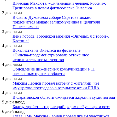
Вячеслав Максюта. «Сильнейший человек России».
Тренировка в новом фитнес-парке Энгельса
2 дня назад
В Свято-Духовском соборе Саратова можно
поклониться мощам великомученика и целителя
Пантелеимона
3 дня назад
День города. Городской мюзикл «Энгельс, я с тобой».
Кастинг!
4 дня назад
Вокалистка из Энгельса на фестивале
«Синева»продемонстрировала отточенное
исполнительское мастерство
4 дня назад
Обновление инженерных коммуникаций в 11
населенных пунктах области
4 дня назад
Максим Леонов провёл встречу с жителями, чье
имущество пострадало в результате атаки БПЛА
4 дня назад
В Саратовской области ожидается жаркая и сухая погода
5 дней назад
Благоустройство территорий рядом с «Бульваром роз»
6 дней назад
Глава ЭМР Максим Леонов провёл приём участников