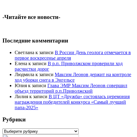
-Читайте все новости-
Последние комментарии
Светлана
к записи
В России День геолога отмечается в
первое воскресенье апреля
Елена
к записи
В р.п. Приволжском проверили ход
расчистки дорог
Людмила
к записи
Максим Леонов держит на контроле
ход уборки снега в Энгельсе
Юлия
к записи
Глава ЭМР Максим Леонов совершил
объезд территорий р.п.Приволжский
Лилия
к записи
В ЦТ «Дружба» состоялась церемония
награждения победителей конкурса «Самый лучший
папа-2025»
Рубрики
Рубрики