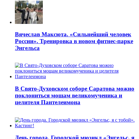
Вячеслав Максюта. «Сильнейший человек
России». Тренировка в новом фитнес-парке
Энгельса
В Свято-Духовском соборе Саратова можно
поклониться мощам великомученика и
целителя Пантелеимона
День города. Городской мюзикл «Энгельс, я