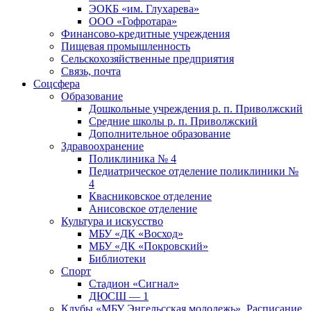
ЭОКБ «им. Глухарева»
ООО «Гофротара»
Финансово-кредитные учреждения
Пищевая промышленность
Сельскохозяйственные предприятия
Связь, почта
Соцсфера
Образование
Дошкольные учреждения р. п. Приволжский
Средние школы р. п. Приволжский
Дополнительное образование
Здравоохранение
Поликлиника № 4
Педиатрическое отделение поликлиники №
4
Квасниковское отделение
Анисовское отделение
Культура и искусство
МБУ «ДК «Восход»
МБУ «ДК «Покровский»
Библиотеки
Спорт
Стадион «Сигнал»
ДЮСШ — 1
Клубы «МБУ Энгельсская молодежь». Расписание