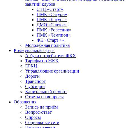
занятий клубов.
СТЦ «Старт»
ПМК «Сатурн»
ПМК «Лагуна»
ДМО «Сантос»
ПМК «Ровесник»
ПМК «Чемпион»
ФК «Старт +»
Молодёжная политика
Коммунальная сфера
Азбука потребителя ЖКХ
Тарифы по ЖКХ
ЕРКЦ
Управляющие организации
Дороги
Транспорт
Субсидии
Капитальный ремонт
Ответы на вопросы
Обращения
Запись на приём
Вопрос-ответ
Опросы
Социальные сети
Реклама заявки