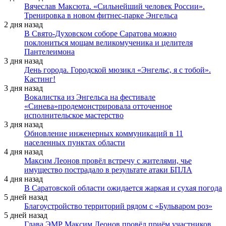
Вячеслав Максюта. «Сильнейший человек России».
Тренировка в новом фитнес-парке Энгельса
2 дня назад
В Свято-Духовском соборе Саратова можно
поклониться мощам великомученика и целителя
Пантелеимона
3 дня назад
День города. Городской мюзикл «Энгельс, я с тобой».
Кастинг!
3 дня назад
Вокалистка из Энгельса на фестивале
«Синева»продемонстрировала отточенное
исполнительское мастерство
3 дня назад
Обновление инженерных коммуникаций в 11
населенных пунктах области
4 дня назад
Максим Леонов провёл встречу с жителями, чье
имущество пострадало в результате атаки БПЛА
4 дня назад
В Саратовской области ожидается жаркая и сухая погода
5 дней назад
Благоустройство территорий рядом с «Бульваром роз»
5 дней назад
Глава ЭМР Максим Леонов провёл приём участников