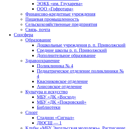
ЭОКБ «им. Глухарева»
ООО «Гофротара»
Финансово-кредитные учреждения
Пищевая промышленность
Сельскохозяйственные предприятия
Связь, почта
Соцсфера
Образование
Дошкольные учреждения р. п. Приволжский
Средние школы р. п. Приволжский
Дополнительное образование
Здравоохранение
Поликлиника № 4
Педиатрическое отделение поликлиники №
4
Квасниковское отделение
Анисовское отделение
Культура и искусство
МБУ «ДК «Восход»
МБУ «ДК «Покровский»
Библиотеки
Спорт
Стадион «Сигнал»
ДЮСШ — 1
Клубы «МБУ Энгельсская молодежь». Расписание