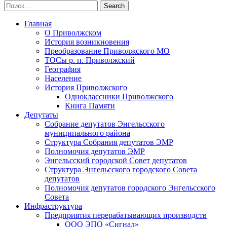
Главная
О Приволжском
История возникновения
Преобразование Приволжского МО
ТОСы р. п. Приволжский
География
Население
История Приволжского
Одноклассники Приволжского
Книга Памяти
Депутаты
Собрание депутатов Энгельсского
муниципального района
Структура Собрания депутатов ЭМР
Полномочия депутатов ЭМР
Энгельсский городской Совет депутатов
Структура Энгельсского городского Совета
депутатов
Полномочия депутатов городского Энгельсского
Совета
Инфраструктура
Предприятия перерабатывающих производств
ООО ЭПО «Сигнал»