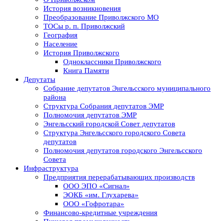
История возникновения
Преобразование Приволжского МО
ТОСы р. п. Приволжский
География
Население
История Приволжского
Одноклассники Приволжского
Книга Памяти
Депутаты
Собрание депутатов Энгельсского муниципального
района
Структура Собрания депутатов ЭМР
Полномочия депутатов ЭМР
Энгельсский городской Совет депутатов
Структура Энгельсского городского Совета
депутатов
Полномочия депутатов городского Энгельсского
Совета
Инфраструктура
Предприятия перерабатывающих производств
ООО ЭПО «Сигнал»
ЭОКБ «им. Глухарева»
ООО «Гофротара»
Финансово-кредитные учреждения