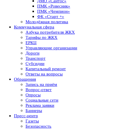
ДМО «Сантос»
ПМК «Ровесник»
ПМК «Чемпион»
ФК «Старт +»
Молодёжная политика
Коммунальная сфера
Азбука потребителя ЖКХ
Тарифы по ЖКХ
ЕРКЦ
Управляющие организации
Дороги
Транспорт
Субсидии
Капитальный ремонт
Ответы на вопросы
Обращения
Запись на приём
Вопрос-ответ
Опросы
Социальные сети
Реклама заявки
Баннеры
Пресс-центр
Газеты
Безопасность