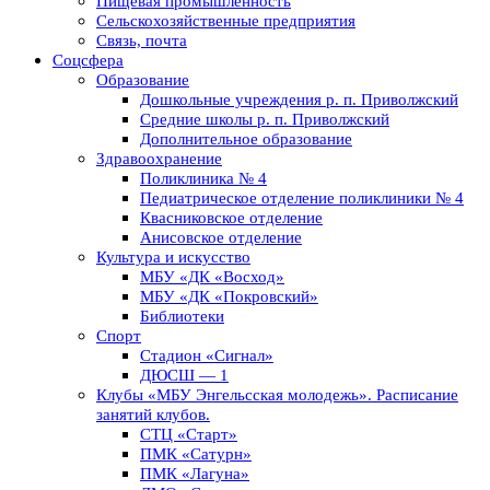
Пищевая промышленность
Сельскохозяйственные предприятия
Связь, почта
Соцсфера
Образование
Дошкольные учреждения р. п. Приволжский
Средние школы р. п. Приволжский
Дополнительное образование
Здравоохранение
Поликлиника № 4
Педиатрическое отделение поликлиники № 4
Квасниковское отделение
Анисовское отделение
Культура и искусство
МБУ «ДК «Восход»
МБУ «ДК «Покровский»
Библиотеки
Спорт
Стадион «Сигнал»
ДЮСШ — 1
Клубы «МБУ Энгельсская молодежь». Расписание
занятий клубов.
СТЦ «Старт»
ПМК «Сатурн»
ПМК «Лагуна»