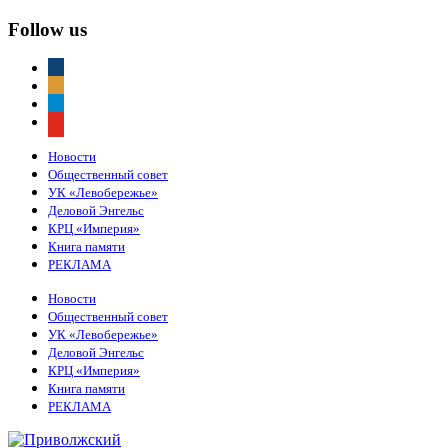
Follow us
vkontakte
odnoklassniki
telegram
youtube
Новости
Общественный совет
УК «Левобережье»
Деловой Энгельс
КРЦ «Империя»
Книга памяти
РЕКЛАМА
Новости
Общественный совет
УК «Левобережье»
Деловой Энгельс
КРЦ «Империя»
Книга памяти
РЕКЛАМА