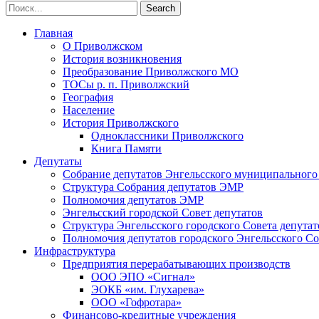
Главная
О Приволжском
История возникновения
Преобразование Приволжского МО
ТОСы р. п. Приволжский
География
Население
История Приволжского
Одноклассники Приволжского
Книга Памяти
Депутаты
Собрание депутатов Энгельсского муниципального
Структура Собрания депутатов ЭМР
Полномочия депутатов ЭМР
Энгельсский городской Совет депутатов
Структура Энгельсского городского Совета депутат
Полномочия депутатов городского Энгельсского Со
Инфраструктура
Предприятия перерабатывающих производств
ООО ЭПО «Сигнал»
ЭОКБ «им. Глухарева»
ООО «Гофротара»
Финансово-кредитные учреждения