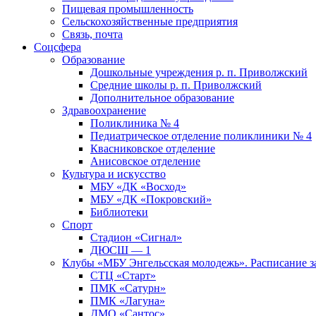
Пищевая промышленность
Сельскохозяйственные предприятия
Связь, почта
Соцсфера
Образование
Дошкольные учреждения р. п. Приволжский
Средние школы р. п. Приволжский
Дополнительное образование
Здравоохранение
Поликлиника № 4
Педиатрическое отделение поликлиники № 4
Квасниковское отделение
Анисовское отделение
Культура и искусство
МБУ «ДК «Восход»
МБУ «ДК «Покровский»
Библиотеки
Спорт
Стадион «Сигнал»
ДЮСШ — 1
Клубы «МБУ Энгельсская молодежь». Расписание з
СТЦ «Старт»
ПМК «Сатурн»
ПМК «Лагуна»
ДМО «Сантос»