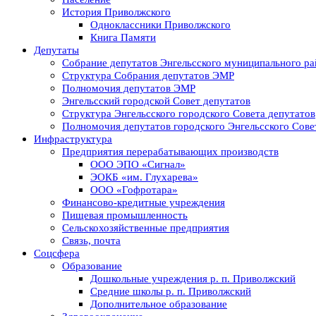
История Приволжского
Одноклассники Приволжского
Книга Памяти
Депутаты
Собрание депутатов Энгельсского муниципального ра
Структура Собрания депутатов ЭМР
Полномочия депутатов ЭМР
Энгельсский городской Совет депутатов
Структура Энгельсского городского Совета депутатов
Полномочия депутатов городского Энгельсского Сове
Инфраструктура
Предприятия перерабатывающих производств
ООО ЭПО «Сигнал»
ЭОКБ «им. Глухарева»
ООО «Гофротара»
Финансово-кредитные учреждения
Пищевая промышленность
Сельскохозяйственные предприятия
Связь, почта
Соцсфера
Образование
Дошкольные учреждения р. п. Приволжский
Средние школы р. п. Приволжский
Дополнительное образование