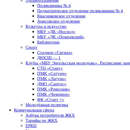
Здравоохранение
Поликлиника № 4
Педиатрическое отделение поликлиники № 4
Квасниковское отделение
Анисовское отделение
Культура и искусство
МБУ «ДК «Восход»
МБУ «ДК «Покровский»
Библиотеки
Спорт
Стадион «Сигнал»
ДЮСШ — 1
Клубы «МБУ Энгельсская молодежь». Расписание заня
СТЦ «Старт»
ПМК «Сатурн»
ПМК «Лагуна»
ДМО «Сантос»
ПМК «Ровесник»
ПМК «Чемпион»
ФК «Старт +»
Молодёжная политика
Коммунальная сфера
Азбука потребителя ЖКХ
Тарифы по ЖКХ
ЕРКЦ