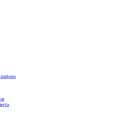
 района
ов
вета