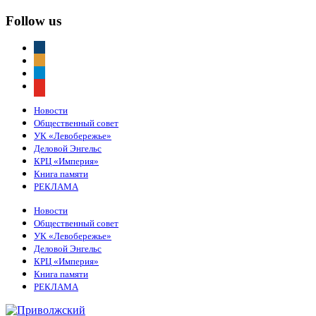
Follow us
vkontakte
odnoklassniki
telegram
youtube
Новости
Общественный совет
УК «Левобережье»
Деловой Энгельс
КРЦ «Империя»
Книга памяти
РЕКЛАМА
Новости
Общественный совет
УК «Левобережье»
Деловой Энгельс
КРЦ «Империя»
Книга памяти
РЕКЛАМА