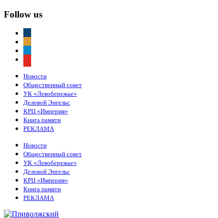
Follow us
vkontakte
odnoklassniki
telegram
youtube
Новости
Общественный совет
УК «Левобережье»
Деловой Энгельс
КРЦ «Империя»
Книга памяти
РЕКЛАМА
Новости
Общественный совет
УК «Левобережье»
Деловой Энгельс
КРЦ «Империя»
Книга памяти
РЕКЛАМА