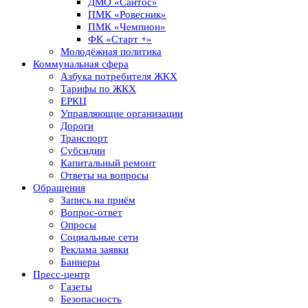
ДМО «Сантос»
ПМК «Ровесник»
ПМК «Чемпион»
ФК «Старт +»
Молодёжная политика
Коммунальная сфера
Азбука потребителя ЖКХ
Тарифы по ЖКХ
ЕРКЦ
Управляющие организации
Дороги
Транспорт
Субсидии
Капитальный ремонт
Ответы на вопросы
Обращения
Запись на приём
Вопрос-ответ
Опросы
Социальные сети
Реклама заявки
Баннеры
Пресс-центр
Газеты
Безопасность