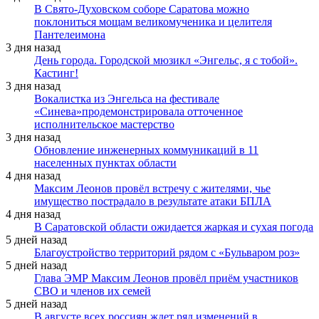
В Свято-Духовском соборе Саратова можно
поклониться мощам великомученика и целителя
Пантелеимона
3 дня назад
День города. Городской мюзикл «Энгельс, я с тобой».
Кастинг!
3 дня назад
Вокалистка из Энгельса на фестивале
«Синева»продемонстрировала отточенное
исполнительское мастерство
3 дня назад
Обновление инженерных коммуникаций в 11
населенных пунктах области
4 дня назад
Максим Леонов провёл встречу с жителями, чье
имущество пострадало в результате атаки БПЛА
4 дня назад
В Саратовской области ожидается жаркая и сухая погода
5 дней назад
Благоустройство территорий рядом с «Бульваром роз»
5 дней назад
Глава ЭМР Максим Леонов провёл приём участников
СВО и членов их семей
5 дней назад
В августе всех россиян ждет ряд изменений в