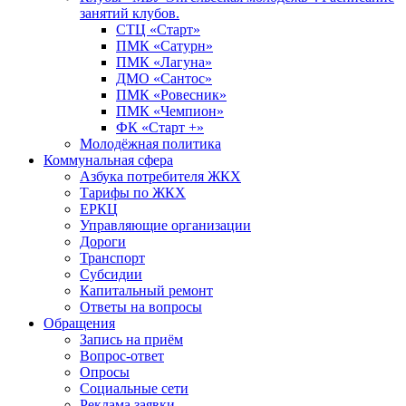
занятий клубов.
СТЦ «Старт»
ПМК «Сатурн»
ПМК «Лагуна»
ДМО «Сантос»
ПМК «Ровесник»
ПМК «Чемпион»
ФК «Старт +»
Молодёжная политика
Коммунальная сфера
Азбука потребителя ЖКХ
Тарифы по ЖКХ
ЕРКЦ
Управляющие организации
Дороги
Транспорт
Субсидии
Капитальный ремонт
Ответы на вопросы
Обращения
Запись на приём
Вопрос-ответ
Опросы
Социальные сети
Реклама заявки