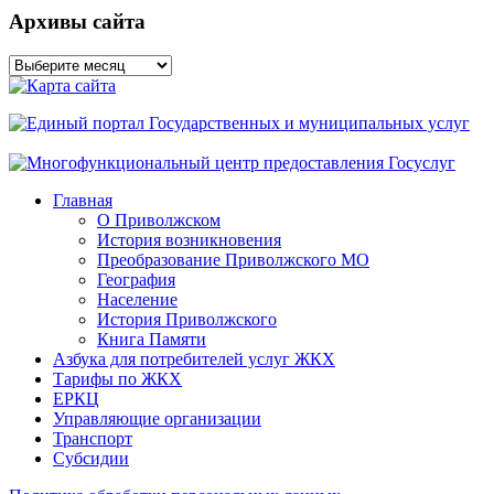
Архивы сайта
Архивы
сайта
Главная
О Приволжском
История возникновения
Преобразование Приволжского МО
География
Население
История Приволжского
Книга Памяти
Азбука для потребителей услуг ЖКХ
Тарифы по ЖКХ
ЕРКЦ
Управляющие организации
Транспорт
Субсидии