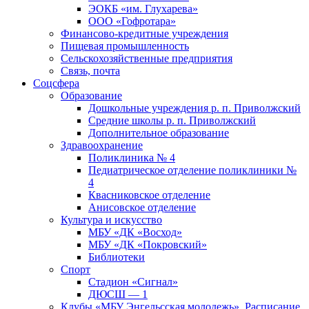
ЭОКБ «им. Глухарева»
ООО «Гофротара»
Финансово-кредитные учреждения
Пищевая промышленность
Сельскохозяйственные предприятия
Связь, почта
Соцсфера
Образование
Дошкольные учреждения р. п. Приволжский
Средние школы р. п. Приволжский
Дополнительное образование
Здравоохранение
Поликлиника № 4
Педиатрическое отделение поликлиники №
4
Квасниковское отделение
Анисовское отделение
Культура и искусство
МБУ «ДК «Восход»
МБУ «ДК «Покровский»
Библиотеки
Спорт
Стадион «Сигнал»
ДЮСШ — 1
Клубы «МБУ Энгельсская молодежь». Расписание