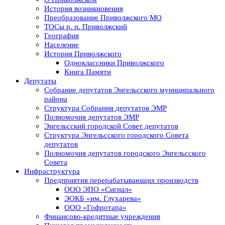
История возникновения
Преобразование Приволжского МО
ТОСы р. п. Приволжский
География
Население
История Приволжского
Одноклассники Приволжского
Книга Памяти
Депутаты
Собрание депутатов Энгельсского муниципального
района
Структура Собрания депутатов ЭМР
Полномочия депутатов ЭМР
Энгельсский городской Совет депутатов
Структура Энгельсского городского Совета
депутатов
Полномочия депутатов городского Энгельсского
Совета
Инфраструктура
Предприятия перерабатывающих производств
ООО ЭПО «Сигнал»
ЭОКБ «им. Глухарева»
ООО «Гофротара»
Финансово-кредитные учреждения