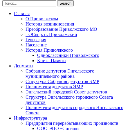
Главная
О Приволжском
История возникновения
Преобразование Приволжского МО
ТОСы р. п. Приволжский
География
Население
История Приволжского
Одноклассники Приволжского
Книга Памяти
Депутаты
Собрание депутатов Энгельсского
муниципального района
Структура Собрания депутатов ЭМР
Полномочия депутатов ЭМР
Энгельсский городской Совет депутатов
Структура Энгельсского городского Совета
депутатов
Полномочия депутатов городского Энгельсского
Совета
Инфраструктура
Предприятия перерабатывающих производств
ООО ЭПО «Сигнал»