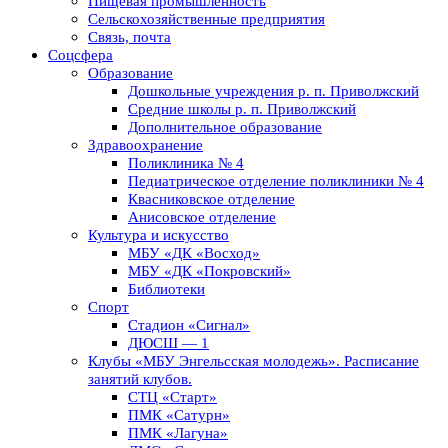
Пищевая промышленность
Сельскохозяйственные предприятия
Связь, почта
Соцсфера
Образование
Дошкольные учреждения р. п. Приволжский
Средние школы р. п. Приволжский
Дополнительное образование
Здравоохранение
Поликлиника № 4
Педиатрическое отделение поликлиники № 4
Квасниковское отделение
Анисовское отделение
Культура и искусство
МБУ «ДК «Восход»
МБУ «ДК «Покровский»
Библиотеки
Спорт
Стадион «Сигнал»
ДЮСШ — 1
Клубы «МБУ Энгельсская молодежь». Расписание
занятий клубов.
СТЦ «Старт»
ПМК «Сатурн»
ПМК «Лагуна»