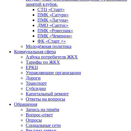
занятий клубов.
СТЦ «Старт»
ПМК «Сатурн»
ПМК «Лагуна»
ДМО «Сантос»
ПМК «Ровесник»
ПМК «Чемпион»
ФК «Старт +»
Молодёжная политика
Коммунальная сфера
Азбука потребителя ЖКХ
Тарифы по ЖКХ
ЕРКЦ
Управляющие организации
Дороги
Транспорт
Субсидии
Капитальный ремонт
Ответы на вопросы
Обращения
Запись на приём
Вопрос-ответ
Опросы
Социальные сети
Реклама заявки