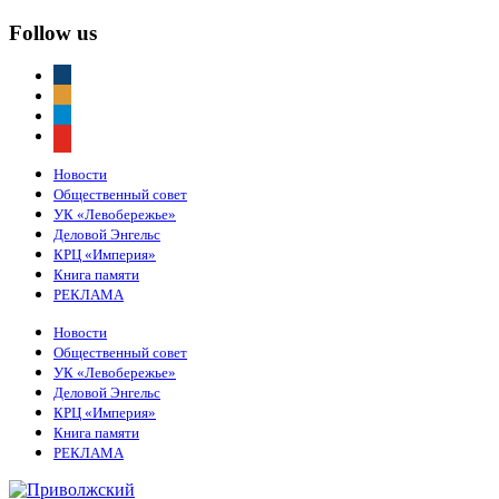
Follow us
vkontakte
odnoklassniki
telegram
youtube
Новости
Общественный совет
УК «Левобережье»
Деловой Энгельс
КРЦ «Империя»
Книга памяти
РЕКЛАМА
Новости
Общественный совет
УК «Левобережье»
Деловой Энгельс
КРЦ «Империя»
Книга памяти
РЕКЛАМА