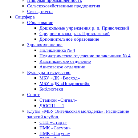
Пищевая промышленность
Сельскохозяйственные предприятия
Связь, почта
Соцсфера
Образование
Дошкольные учреждения р. п. Приволжский
Средние школы р. п. Приволжский
Дополнительное образование
Здравоохранение
Поликлиника № 4
Педиатрическое отделение поликлиники № 4
Квасниковское отделение
Анисовское отделение
Культура и искусство
МБУ «ДК «Восход»
МБУ «ДК «Покровский»
Библиотеки
Спорт
Стадион «Сигнал»
ДЮСШ — 1
Клубы «МБУ Энгельсская молодежь». Расписание
занятий клубов.
СТЦ «Старт»
ПМК «Сатурн»
ПМК «Лагуна»