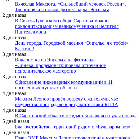
Вячеслав Максюта. «Сильнейший человек России».
Тренировка в новом фитнес-парке Энгельса
2 дня назад
В Свято-Духовском соборе Саратова можно
поклониться мощам великомученика и целителя
Пантелеимона
3 дня назад
День города. Городской мюзикл «Энгельс, я с тобой».
Кастинг!
3 дня назад
Вокалистка из Энгельса на фестивале
«Синева»продемонстрировала отточенное
исполнительское мастерство
3 дня назад
Обновление инженерных коммуникаций в 11
населенных пунктах области
4 дня назад
Максим Леонов провёл встречу с жителями, чье
имущество пострадало в результате атаки БПЛА
4 дня назад
В Саратовской области ожидается жаркая и сухая погода
5 дней назад
Благоустройство территорий рядом с «Бульваром роз»
5 дней назад
Глава ЭМР Максим Леонов провёл приём участников