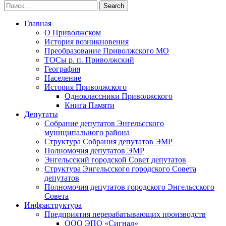
Главная
О Приволжском
История возникновения
Преобразование Приволжского МО
ТОСы р. п. Приволжский
География
Население
История Приволжского
Одноклассники Приволжского
Книга Памяти
Депутаты
Собрание депутатов Энгельсского
муниципального района
Структура Собрания депутатов ЭМР
Полномочия депутатов ЭМР
Энгельсский городской Совет депутатов
Структура Энгельсского городского Совета
депутатов
Полномочия депутатов городского Энгельсского
Совета
Инфраструктура
Предприятия перерабатывающих производств
ООО ЭПО «Сигнал»