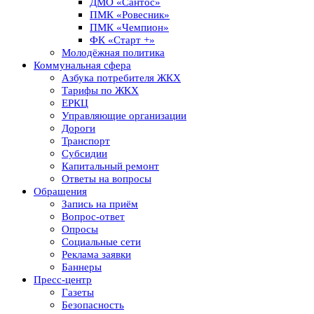
ДМО «Сантос»
ПМК «Ровесник»
ПМК «Чемпион»
ФК «Старт +»
Молодёжная политика
Коммунальная сфера
Азбука потребителя ЖКХ
Тарифы по ЖКХ
ЕРКЦ
Управляющие организации
Дороги
Транспорт
Субсидии
Капитальный ремонт
Ответы на вопросы
Обращения
Запись на приём
Вопрос-ответ
Опросы
Социальные сети
Реклама заявки
Баннеры
Пресс-центр
Газеты
Безопасность