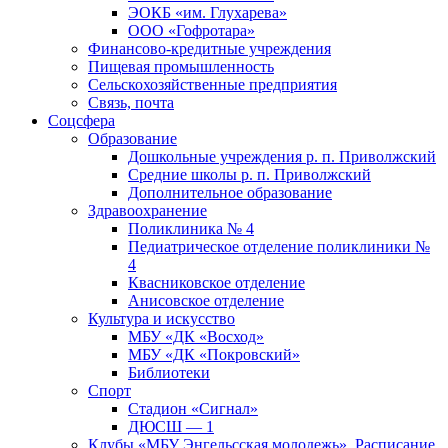
ЭОКБ «им. Глухарева»
ООО «Гофротара»
Финансово-кредитные учреждения
Пищевая промышленность
Сельскохозяйственные предприятия
Связь, почта
Соцсфера
Образование
Дошкольные учреждения р. п. Приволжский
Средние школы р. п. Приволжский
Дополнительное образование
Здравоохранение
Поликлиника № 4
Педиатрическое отделение поликлиники №
4
Квасниковское отделение
Анисовское отделение
Культура и искусство
МБУ «ДК «Восход»
МБУ «ДК «Покровский»
Библиотеки
Спорт
Стадион «Сигнал»
ДЮСШ — 1
Клубы «МБУ Энгельсская молодежь». Расписание