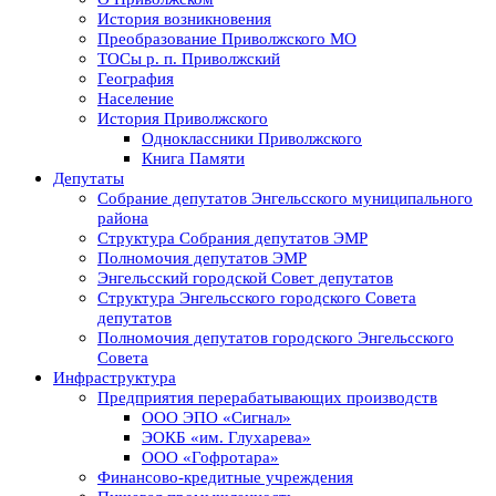
История возникновения
Преобразование Приволжского МО
ТОСы р. п. Приволжский
География
Население
История Приволжского
Одноклассники Приволжского
Книга Памяти
Депутаты
Собрание депутатов Энгельсского муниципального
района
Структура Собрания депутатов ЭМР
Полномочия депутатов ЭМР
Энгельсский городской Совет депутатов
Структура Энгельсского городского Совета
депутатов
Полномочия депутатов городского Энгельсского
Совета
Инфраструктура
Предприятия перерабатывающих производств
ООО ЭПО «Сигнал»
ЭОКБ «им. Глухарева»
ООО «Гофротара»
Финансово-кредитные учреждения