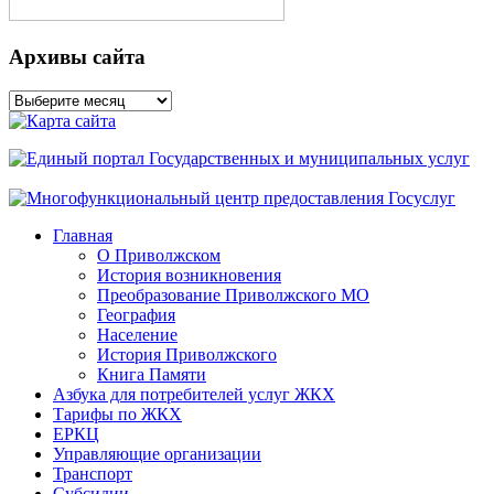
Архивы сайта
Архивы
сайта
Главная
О Приволжском
История возникновения
Преобразование Приволжского МО
География
Население
История Приволжского
Книга Памяти
Азбука для потребителей услуг ЖКХ
Тарифы по ЖКХ
ЕРКЦ
Управляющие организации
Транспорт
Субсидии