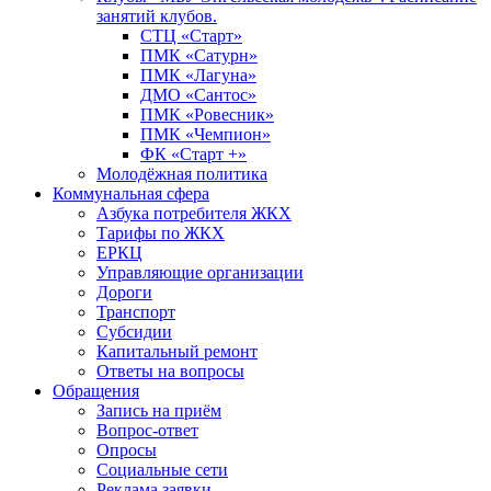
занятий клубов.
СТЦ «Старт»
ПМК «Сатурн»
ПМК «Лагуна»
ДМО «Сантос»
ПМК «Ровесник»
ПМК «Чемпион»
ФК «Старт +»
Молодёжная политика
Коммунальная сфера
Азбука потребителя ЖКХ
Тарифы по ЖКХ
ЕРКЦ
Управляющие организации
Дороги
Транспорт
Субсидии
Капитальный ремонт
Ответы на вопросы
Обращения
Запись на приём
Вопрос-ответ
Опросы
Социальные сети
Реклама заявки