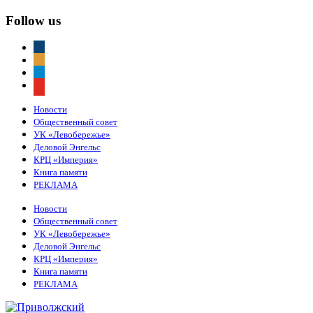
Follow us
vkontakte
odnoklassniki
telegram
youtube
Новости
Общественный совет
УК «Левобережье»
Деловой Энгельс
КРЦ «Империя»
Книга памяти
РЕКЛАМА
Новости
Общественный совет
УК «Левобережье»
Деловой Энгельс
КРЦ «Империя»
Книга памяти
РЕКЛАМА