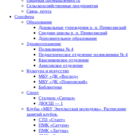
Пищевая промышленность
Сельскохозяйственные предприятия
Связь, почта
Соцсфера
Образование
Дошкольные учреждения р. п. Приволжский
Средние школы р. п. Приволжский
Дополнительное образование
Здравоохранение
Поликлиника № 4
Педиатрическое отделение поликлиники № 4
Квасниковское отделение
Анисовское отделение
Культура и искусство
МБУ «ДК «Восход»
МБУ «ДК «Покровский»
Библиотеки
Спорт
Стадион «Сигнал»
ДЮСШ — 1
Клубы «МБУ Энгельсская молодежь». Расписание
занятий клубов.
СТЦ «Старт»
ПМК «Сатурн»
ПМК «Лагуна»