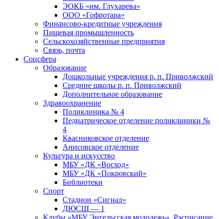
ЭОКБ «им. Глухарева»
ООО «Гофротара»
Финансово-кредитные учреждения
Пищевая промышленность
Сельскохозяйственные предприятия
Связь, почта
Соцсфера
Образование
Дошкольные учреждения р. п. Приволжский
Средние школы р. п. Приволжский
Дополнительное образование
Здравоохранение
Поликлиника № 4
Педиатрическое отделение поликлиники №
4
Квасниковское отделение
Анисовское отделение
Культура и искусство
МБУ «ДК «Восход»
МБУ «ДК «Покровский»
Библиотеки
Спорт
Стадион «Сигнал»
ДЮСШ — 1
Клубы «МБУ Энгельсская молодежь». Расписание