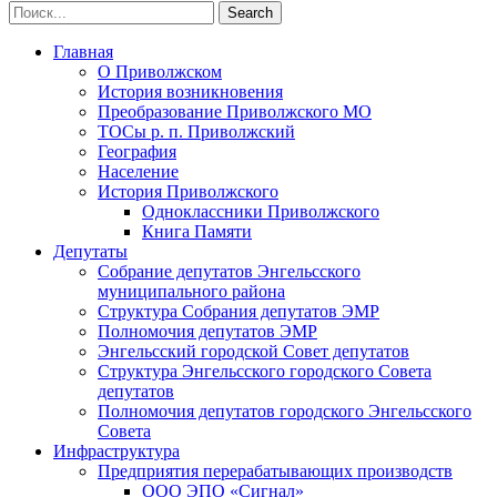
Главная
О Приволжском
История возникновения
Преобразование Приволжского МО
ТОСы р. п. Приволжский
География
Население
История Приволжского
Одноклассники Приволжского
Книга Памяти
Депутаты
Собрание депутатов Энгельсского
муниципального района
Структура Собрания депутатов ЭМР
Полномочия депутатов ЭМР
Энгельсский городской Совет депутатов
Структура Энгельсского городского Совета
депутатов
Полномочия депутатов городского Энгельсского
Совета
Инфраструктура
Предприятия перерабатывающих производств
ООО ЭПО «Сигнал»