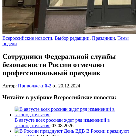
Всероссийские новости
,
Выбор редакции
,
Праздники
,
Темы
недели
Сотрудники Федеральной службы
безопасности России отмечают
профессиональный праздник
Автор:
Приволжский-2
от
20.12.2024
Читайте в рубрике Всероссийские новости:
В августе всех россиян ждет ряд изменений в
законодательстве
03.08.2026
В России празднуют