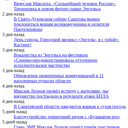
Вячеслав Максюта. «Сильнейший человек России».
Тренировка в новом фитнес-парке Энгельса
2 дня назад
В Свято-Духовском соборе Саратова можно
поклониться мощам великомученика и целителя
Пантелеимона
3 дня назад
День города. Городской мюзикл «Энгельс, я с тобой».
Кастинг!
3 дня назад
Вокалистка из Энгельса на фестивале
«Синева»продемонстрировала отточенное
исполнительское мастерство
3 дня назад
Обновление инженерных коммуникаций в 11
населенных пунктах области
4 дня назад
Максим Леонов провёл встречу с жителями, чье
имущество пострадало в результате атаки БПЛА
4 дня назад
В Саратовской области ожидается жаркая и сухая погода
5 дней назад
Благоустройство территорий рядом с «Бульваром роз»
5 дней назад
Глава ЭМР Максим Леонов провёл приём участников