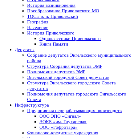
История возникновения
Преобразование Приволжского МО
ТОСы р. п. Приволжский
География
Население
История Приволжского
Одноклассники Приволжского
Книга Памяти
Депутаты
Собрание депутатов Энгельсского муниципального
района
Структура Собрания депутатов ЭМР
Полномочия депутатов ЭМР
Энгельсский городской Совет депутатов
Структура Энгельсского городского Совета
депутатов
Полномочия депутатов городского Энгельсского
Совета
Инфраструктура
Предприятия перерабатывающих производств
ООО ЭПО «Сигнал»
ЭОКБ «им. Глухарева»
ООО «Гофротара»
Финансово-кредитные учреждения