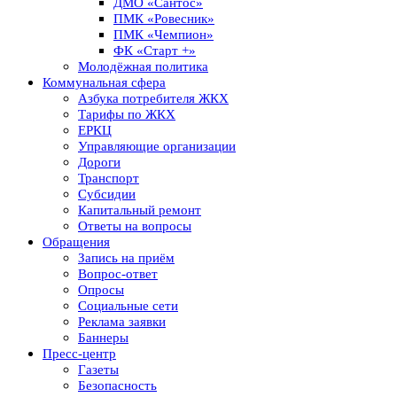
ДМО «Сантос»
ПМК «Ровесник»
ПМК «Чемпион»
ФК «Старт +»
Молодёжная политика
Коммунальная сфера
Азбука потребителя ЖКХ
Тарифы по ЖКХ
ЕРКЦ
Управляющие организации
Дороги
Транспорт
Субсидии
Капитальный ремонт
Ответы на вопросы
Обращения
Запись на приём
Вопрос-ответ
Опросы
Социальные сети
Реклама заявки
Баннеры
Пресс-центр
Газеты
Безопасность