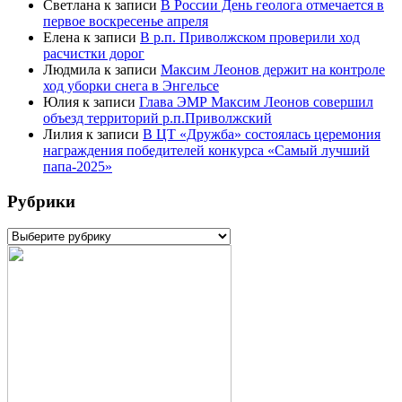
Светлана
к записи
В России День геолога отмечается в
первое воскресенье апреля
Елена
к записи
В р.п. Приволжском проверили ход
расчистки дорог
Людмила
к записи
Максим Леонов держит на контроле
ход уборки снега в Энгельсе
Юлия
к записи
Глава ЭМР Максим Леонов совершил
объезд территорий р.п.Приволжский
Лилия
к записи
В ЦТ «Дружба» состоялась церемония
награждения победителей конкурса «Самый лучший
папа-2025»
Рубрики
Рубрики