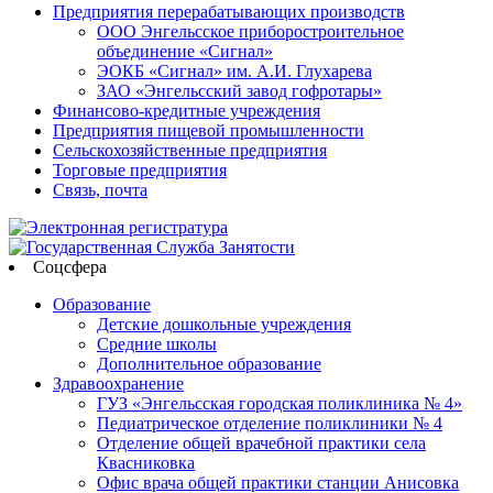
Предприятия перерабатывающих производств
ООО Энгельсское приборостроительное
объединение «Сигнал»
ЭОКБ «Сигнал» им. А.И. Глухарева
ЗАО «Энгельсский завод гофротары»
Финансово-кредитные учреждения
Предприятия пищевой промышленности
Сельскохозяйственные предприятия
Торговые предприятия
Связь, почта
Соцсфера
Образование
Детские дошкольные учреждения
Средние школы
Дополнительное образование
Здравоохранение
ГУЗ «Энгельсская городская поликлиника № 4»
Педиатрическое отделение поликлиники № 4
Отделение общей врачебной практики села
Квасниковка
Офис врача общей практики станции Анисовка