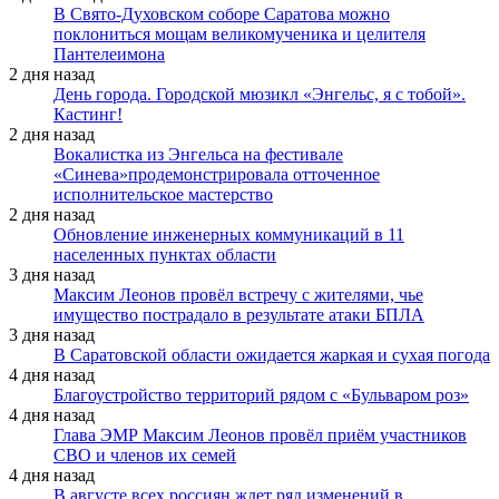
В Свято-Духовском соборе Саратова можно
поклониться мощам великомученика и целителя
Пантелеимона
2 дня назад
День города. Городской мюзикл «Энгельс, я с тобой».
Кастинг!
2 дня назад
Вокалистка из Энгельса на фестивале
«Синева»продемонстрировала отточенное
исполнительское мастерство
2 дня назад
Обновление инженерных коммуникаций в 11
населенных пунктах области
3 дня назад
Максим Леонов провёл встречу с жителями, чье
имущество пострадало в результате атаки БПЛА
3 дня назад
В Саратовской области ожидается жаркая и сухая погода
4 дня назад
Благоустройство территорий рядом с «Бульваром роз»
4 дня назад
Глава ЭМР Максим Леонов провёл приём участников
СВО и членов их семей
4 дня назад
В августе всех россиян ждет ряд изменений в