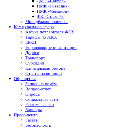
ДМО «Сантос»
ПМК «Ровесник»
ПМК «Чемпион»
ФК «Старт +»
Молодёжная политика
Коммунальная сфера
Азбука потребителя ЖКХ
Тарифы по ЖКХ
ЕРКЦ
Управляющие организации
Дороги
Транспорт
Субсидии
Капитальный ремонт
Ответы на вопросы
Обращения
Запись на приём
Вопрос-ответ
Опросы
Социальные сети
Реклама заявки
Баннеры
Пресс-центр
Газеты
Безопасность