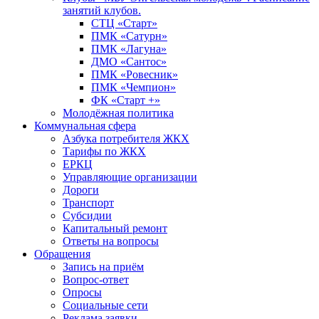
занятий клубов.
СТЦ «Старт»
ПМК «Сатурн»
ПМК «Лагуна»
ДМО «Сантос»
ПМК «Ровесник»
ПМК «Чемпион»
ФК «Старт +»
Молодёжная политика
Коммунальная сфера
Азбука потребителя ЖКХ
Тарифы по ЖКХ
ЕРКЦ
Управляющие организации
Дороги
Транспорт
Субсидии
Капитальный ремонт
Ответы на вопросы
Обращения
Запись на приём
Вопрос-ответ
Опросы
Социальные сети
Реклама заявки