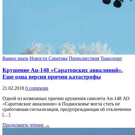
Важно знать
Новости Саратова
Происшествия
Транспорт
Крушение Ан-148 «Саратовских авиалиний».
Еще одна версия причин катастрофы
21.02.2018
0 comments
Одной из возможных причин крушения самолета Ан-148 АО
«Саратовские авиалинии» в Подмосковье могла стать не
сработавшая сигнализация, предупреждающая об отключении
[…]
Продолжить чтение →