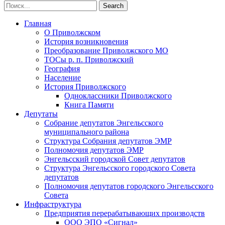
Главная
О Приволжском
История возникновения
Преобразование Приволжского МО
ТОСы р. п. Приволжский
География
Население
История Приволжского
Одноклассники Приволжского
Книга Памяти
Депутаты
Собрание депутатов Энгельсского
муниципального района
Структура Собрания депутатов ЭМР
Полномочия депутатов ЭМР
Энгельсский городской Совет депутатов
Структура Энгельсского городского Совета
депутатов
Полномочия депутатов городского Энгельсского
Совета
Инфраструктура
Предприятия перерабатывающих производств
ООО ЭПО «Сигнал»