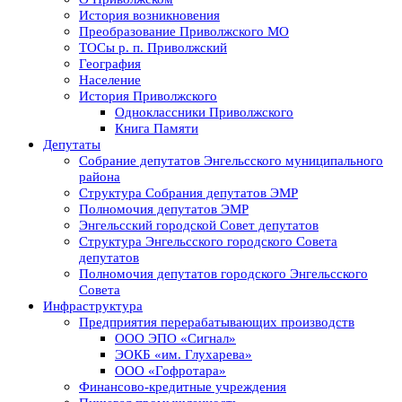
История возникновения
Преобразование Приволжского МО
ТОСы р. п. Приволжский
География
Население
История Приволжского
Одноклассники Приволжского
Книга Памяти
Депутаты
Собрание депутатов Энгельсского муниципального
района
Структура Собрания депутатов ЭМР
Полномочия депутатов ЭМР
Энгельсский городской Совет депутатов
Структура Энгельсского городского Совета
депутатов
Полномочия депутатов городского Энгельсского
Совета
Инфраструктура
Предприятия перерабатывающих производств
ООО ЭПО «Сигнал»
ЭОКБ «им. Глухарева»
ООО «Гофротара»
Финансово-кредитные учреждения