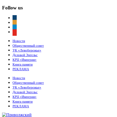
Follow us
vkontakte
odnoklassniki
telegram
youtube
Новости
Общественный совет
УК «Левобережье»
Деловой Энгельс
КРЦ «Империя»
Книга памяти
РЕКЛАМА
Новости
Общественный совет
УК «Левобережье»
Деловой Энгельс
КРЦ «Империя»
Книга памяти
РЕКЛАМА