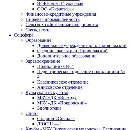
ЭОКБ «им. Глухарева»
ООО «Гофротара»
Финансово-кредитные учреждения
Пищевая промышленность
Сельскохозяйственные предприятия
Связь, почта
Соцсфера
Образование
Дошкольные учреждения р. п. Приволжский
Средние школы р. п. Приволжский
Дополнительное образование
Здравоохранение
Поликлиника № 4
Педиатрическое отделение поликлиники №
4
Квасниковское отделение
Анисовское отделение
Культура и искусство
МБУ «ДК «Восход»
МБУ «ДК «Покровский»
Библиотеки
Спорт
Стадион «Сигнал»
ДЮСШ — 1
Клубы «МБУ Энгельсская молодежь». Расписание