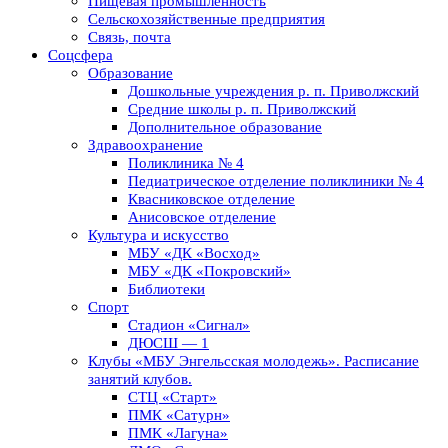
Пищевая промышленность
Сельскохозяйственные предприятия
Связь, почта
Соцсфера
Образование
Дошкольные учреждения р. п. Приволжский
Средние школы р. п. Приволжский
Дополнительное образование
Здравоохранение
Поликлиника № 4
Педиатрическое отделение поликлиники № 4
Квасниковское отделение
Анисовское отделение
Культура и искусство
МБУ «ДК «Восход»
МБУ «ДК «Покровский»
Библиотеки
Спорт
Стадион «Сигнал»
ДЮСШ — 1
Клубы «МБУ Энгельсская молодежь». Расписание
занятий клубов.
СТЦ «Старт»
ПМК «Сатурн»
ПМК «Лагуна»