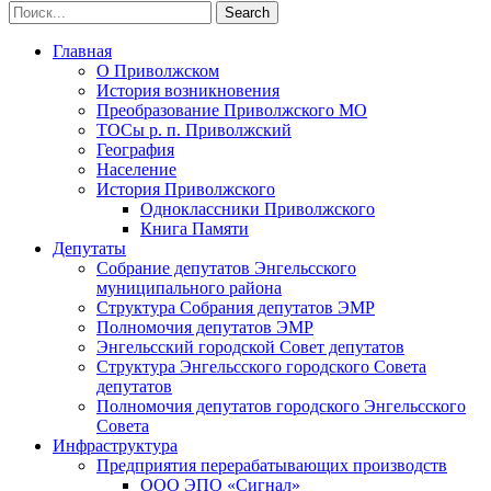
Главная
О Приволжском
История возникновения
Преобразование Приволжского МО
ТОСы р. п. Приволжский
География
Население
История Приволжского
Одноклассники Приволжского
Книга Памяти
Депутаты
Собрание депутатов Энгельсского
муниципального района
Структура Собрания депутатов ЭМР
Полномочия депутатов ЭМР
Энгельсский городской Совет депутатов
Структура Энгельсского городского Совета
депутатов
Полномочия депутатов городского Энгельсского
Совета
Инфраструктура
Предприятия перерабатывающих производств
ООО ЭПО «Сигнал»