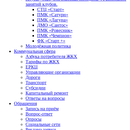
занятий клубов.
СТЦ «Старт»
ПМК «Сатурн»
ПМК «Лагуна»
ДМО «Сантос»
ПМК «Ровесник»
ПМК «Чемпион»
ФК «Старт +»
Молодёжная политика
Коммунальная сфера
Азбука потребителя ЖКХ
Тарифы по ЖКХ
ЕРКЦ
Управляющие организации
Дороги
Транспорт
Субсидии
Капитальный ремонт
Ответы на вопросы
Обращения
Запись на приём
Вопрос-ответ
Опросы
Социальные сети
Реклама заявки