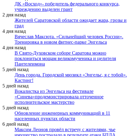
ДК «Восход»- победитель федерального конкурса,
учреждению выделен грант
2 дня назад
Жителей Саратовской области ожидает жара, грозы и
град
4 дня назад
Вячеслав Максюта. «Сильнейший человек России».
Тренировка в новом фитнес-парке Энгельса
4 дня назад
В Свято-Духовском соборе Саратова можно
поклониться мощам великомученика и целителя
Пантелеимона
5 дней назад
День города. Городской мюзикл «Энгельс, я с тобой».
Кастинг!
5 дней назад
Вокалистка из Энгельса на фестивале
«Синева»продемонстрировала отточенное
исполнительское мастерство
5 дней назад
Обновление инженерных коммуникаций в 11
населенных пунктах области
6 дней назад
Максим Леонов провёл встречу с жителями, чье
имущество пострадало в результате атаки БПЛА