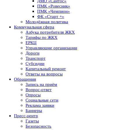
ДМО «Сантос»
ПМК «Ровесник»
ПМК «Чемпион»
ФК «Старт +»
Молодёжная политика
Коммунальная сфера
Азбука потребителя ЖКХ
Тарифы по ЖКХ
ЕРКЦ
Управляющие организации
Дороги
Транспорт
Субсидии
Капитальный ремонт
Ответы на вопросы
Обращения
Запись на приём
Вопрос-ответ
Опросы
Социальные сети
Реклама заявки
Баннеры
Пресс-центр
Газеты
Безопасность