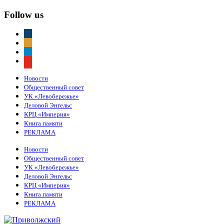
Follow us
vkontakte
odnoklassniki
telegram
youtube
Новости
Общественный совет
УК «Левобережье»
Деловой Энгельс
КРЦ «Империя»
Книга памяти
РЕКЛАМА
Новости
Общественный совет
УК «Левобережье»
Деловой Энгельс
КРЦ «Империя»
Книга памяти
РЕКЛАМА