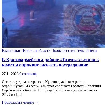
Важно знать
Новости области
Происшествия
Темы недели
В Красноармейском районе «Газель» съехала в
кювет и опрокинулась,есть пострадавшие
27.11.2023
0 comments
Сегодня утром на трассе в Красноармейском районе
опрокинулась «Газель». Об этом сообщает Госавтоинспекция
Саратовской области. По предварительным данным, около
07.35 на […]
Продолжить чтение →