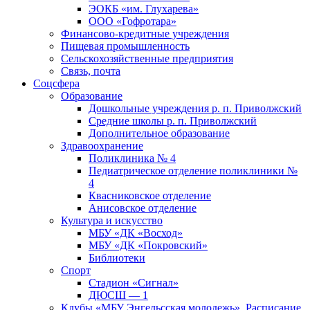
ЭОКБ «им. Глухарева»
ООО «Гофротара»
Финансово-кредитные учреждения
Пищевая промышленность
Сельскохозяйственные предприятия
Связь, почта
Соцсфера
Образование
Дошкольные учреждения р. п. Приволжский
Средние школы р. п. Приволжский
Дополнительное образование
Здравоохранение
Поликлиника № 4
Педиатрическое отделение поликлиники №
4
Квасниковское отделение
Анисовское отделение
Культура и искусство
МБУ «ДК «Восход»
МБУ «ДК «Покровский»
Библиотеки
Спорт
Стадион «Сигнал»
ДЮСШ — 1
Клубы «МБУ Энгельсская молодежь». Расписание