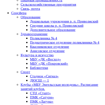
Пищевая промышленность
Сельскохозяйственные предприятия
Связь, почта
Соцсфера
Образование
Дошкольные учреждения р. п. Приволжский
Средние школы р. п. Приволжский
Дополнительное образование
Здравоохранение
Поликлиника № 4
Педиатрическое отделение поликлиники № 4
Квасниковское отделение
Анисовское отделение
Культура и искусство
МБУ «ДК «Восход»
МБУ «ДК «Покровский»
Библиотеки
Спорт
Стадион «Сигнал»
ДЮСШ — 1
Клубы «МБУ Энгельсская молодежь». Расписание
занятий клубов.
СТЦ «Старт»
ПМК «Сатурн»
ПМК «Лагуна»