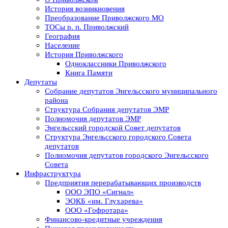
История возникновения
Преобразование Приволжского МО
ТОСы р. п. Приволжский
География
Население
История Приволжского
Одноклассники Приволжского
Книга Памяти
Депутаты
Собрание депутатов Энгельсского муниципального
района
Структура Собрания депутатов ЭМР
Полномочия депутатов ЭМР
Энгельсский городской Совет депутатов
Структура Энгельсского городского Совета
депутатов
Полномочия депутатов городского Энгельсского
Совета
Инфраструктура
Предприятия перерабатывающих производств
ООО ЭПО «Сигнал»
ЭОКБ «им. Глухарева»
ООО «Гофротара»
Финансово-кредитные учреждения