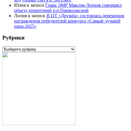
Юлия
к записи
Глава ЭМР Максим Леонов совершил
объезд территорий р.п.Приволжский
Лилия
к записи
В ЦТ «Дружба» состоялась церемония
награждения победителей конкурса «Самый лучший
папа-2025»
Рубрики
Рубрики