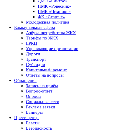
ДМО «Сантос»
ПМК «Ровесник»
ПМК «Чемпион»
ФК «Старт +»
Молодёжная политика
Коммунальная сфера
Азбука потребителя ЖКХ
Тарифы по ЖКХ
ЕРКЦ
Управляющие организации
Дороги
Транспорт
Субсидии
Капитальный ремонт
Ответы на вопросы
Обращения
Запись на приём
Вопрос-ответ
Опросы
Социальные сети
Реклама заявки
Баннеры
Пресс-центр
Газеты
Безопасность