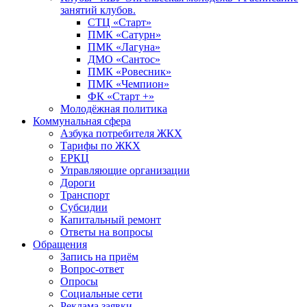
занятий клубов.
СТЦ «Старт»
ПМК «Сатурн»
ПМК «Лагуна»
ДМО «Сантос»
ПМК «Ровесник»
ПМК «Чемпион»
ФК «Старт +»
Молодёжная политика
Коммунальная сфера
Азбука потребителя ЖКХ
Тарифы по ЖКХ
ЕРКЦ
Управляющие организации
Дороги
Транспорт
Субсидии
Капитальный ремонт
Ответы на вопросы
Обращения
Запись на приём
Вопрос-ответ
Опросы
Социальные сети
Реклама заявки