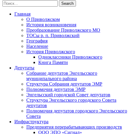
Главная
О Приволжском
История возникновения
Преобразование Приволжского МО
ТОСы р. п. Приволжский
География
Население
История Приволжского
Одноклассники Приволжского
Книга Памяти
Депутаты
Собрание депутатов Энгельсского
муниципального района
Структура Собрания депутатов ЭМР
Полномочия депутатов ЭМР
Энгельсский городской Совет депутатов
Структура Энгельсского городского Совета
депутатов
Полномочия депутатов городского Энгельсского
Совета
Инфраструктура
Предприятия перерабатывающих производств
ООО ЭПО «Сигнал»