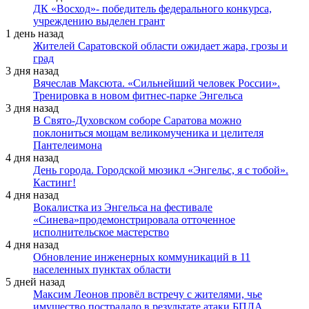
ДК «Восход»- победитель федерального конкурса,
учреждению выделен грант
1 день назад
Жителей Саратовской области ожидает жара, грозы и
град
3 дня назад
Вячеслав Максюта. «Сильнейший человек России».
Тренировка в новом фитнес-парке Энгельса
3 дня назад
В Свято-Духовском соборе Саратова можно
поклониться мощам великомученика и целителя
Пантелеимона
4 дня назад
День города. Городской мюзикл «Энгельс, я с тобой».
Кастинг!
4 дня назад
Вокалистка из Энгельса на фестивале
«Синева»продемонстрировала отточенное
исполнительское мастерство
4 дня назад
Обновление инженерных коммуникаций в 11
населенных пунктах области
5 дней назад
Максим Леонов провёл встречу с жителями, чье
имущество пострадало в результате атаки БПЛА