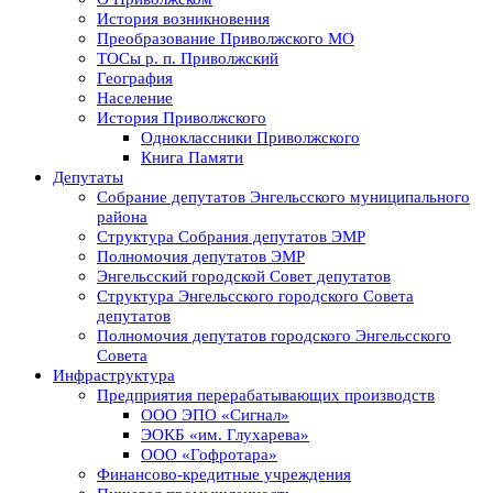
История возникновения
Преобразование Приволжского МО
ТОСы р. п. Приволжский
География
Население
История Приволжского
Одноклассники Приволжского
Книга Памяти
Депутаты
Собрание депутатов Энгельсского муниципального
района
Структура Собрания депутатов ЭМР
Полномочия депутатов ЭМР
Энгельсский городской Совет депутатов
Структура Энгельсского городского Совета
депутатов
Полномочия депутатов городского Энгельсского
Совета
Инфраструктура
Предприятия перерабатывающих производств
ООО ЭПО «Сигнал»
ЭОКБ «им. Глухарева»
ООО «Гофротара»
Финансово-кредитные учреждения