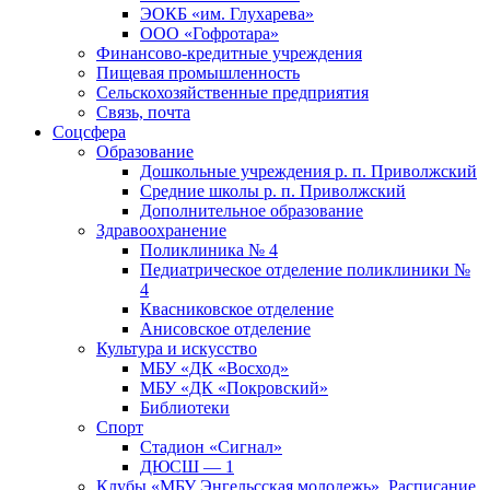
ЭОКБ «им. Глухарева»
ООО «Гофротара»
Финансово-кредитные учреждения
Пищевая промышленность
Сельскохозяйственные предприятия
Связь, почта
Соцсфера
Образование
Дошкольные учреждения р. п. Приволжский
Средние школы р. п. Приволжский
Дополнительное образование
Здравоохранение
Поликлиника № 4
Педиатрическое отделение поликлиники №
4
Квасниковское отделение
Анисовское отделение
Культура и искусство
МБУ «ДК «Восход»
МБУ «ДК «Покровский»
Библиотеки
Спорт
Стадион «Сигнал»
ДЮСШ — 1
Клубы «МБУ Энгельсская молодежь». Расписание