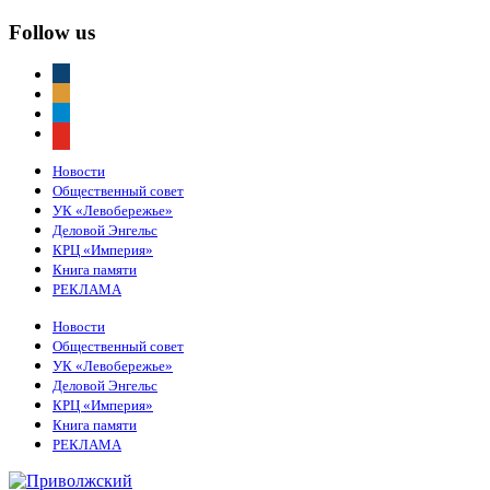
Follow us
vkontakte
odnoklassniki
telegram
youtube
Новости
Общественный совет
УК «Левобережье»
Деловой Энгельс
КРЦ «Империя»
Книга памяти
РЕКЛАМА
Новости
Общественный совет
УК «Левобережье»
Деловой Энгельс
КРЦ «Империя»
Книга памяти
РЕКЛАМА