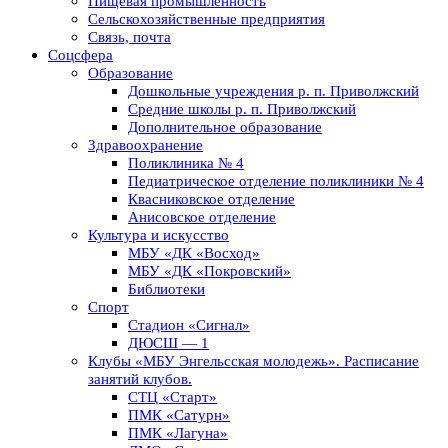
Пищевая промышленность
Сельскохозяйственные предприятия
Связь, почта
Соцсфера
Образование
Дошкольные учреждения р. п. Приволжский
Средние школы р. п. Приволжский
Дополнительное образование
Здравоохранение
Поликлиника № 4
Педиатрическое отделение поликлиники № 4
Квасниковское отделение
Анисовское отделение
Культура и искусство
МБУ «ДК «Восход»
МБУ «ДК «Покровский»
Библиотеки
Спорт
Стадион «Сигнал»
ДЮСШ — 1
Клубы «МБУ Энгельсская молодежь». Расписание
занятий клубов.
СТЦ «Старт»
ПМК «Сатурн»
ПМК «Лагуна»