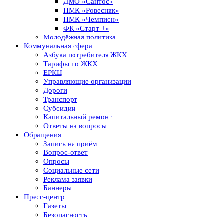
ДМО «Сантос»
ПМК «Ровесник»
ПМК «Чемпион»
ФК «Старт +»
Молодёжная политика
Коммунальная сфера
Азбука потребителя ЖКХ
Тарифы по ЖКХ
ЕРКЦ
Управляющие организации
Дороги
Транспорт
Субсидии
Капитальный ремонт
Ответы на вопросы
Обращения
Запись на приём
Вопрос-ответ
Опросы
Социальные сети
Реклама заявки
Баннеры
Пресс-центр
Газеты
Безопасность