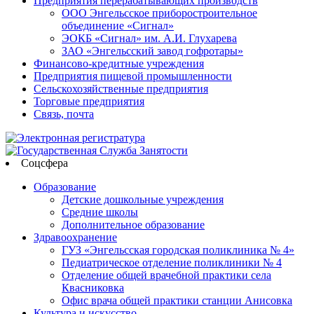
Предприятия перерабатывающих производств
ООО Энгельсское приборостроительное
объединение «Сигнал»
ЭОКБ «Сигнал» им. А.И. Глухарева
ЗАО «Энгельсский завод гофротары»
Финансово-кредитные учреждения
Предприятия пищевой промышленности
Сельскохозяйственные предприятия
Торговые предприятия
Связь, почта
Соцсфера
Образование
Детские дошкольные учреждения
Средние школы
Дополнительное образование
Здравоохранение
ГУЗ «Энгельсская городская поликлиника № 4»
Педиатрическое отделение поликлиники № 4
Отделение общей врачебной практики села
Квасниковка
Офис врача общей практики станции Анисовка
Культура и искусство