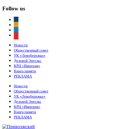
Follow us
vkontakte
odnoklassniki
telegram
youtube
Новости
Общественный совет
УК «Левобережье»
Деловой Энгельс
КРЦ «Империя»
Книга памяти
РЕКЛАМА
Новости
Общественный совет
УК «Левобережье»
Деловой Энгельс
КРЦ «Империя»
Книга памяти
РЕКЛАМА