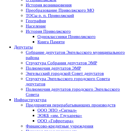
История возникновения
Преобразование Приволжского МО
ТОСы р. п. Приволжский
География
Население
История Приволжского
Одноклассники Приволжского
Книга Памяти
Депутаты
Собрание депутатов Энгельсского муниципального
района
Структура Собрания депутатов ЭМР
Полномочия депутатов ЭМР
Энгельсский городской Совет депутатов
Структура Энгельсского городского Совета
депутатов
Полномочия депутатов городского Энгельсского
Совета
Инфраструктура
Предприятия перерабатывающих производств
ООО ЭПО «Сигнал»
ЭОКБ «им. Глухарева»
ООО «Гофротара»
Финансово-кредитные учреждения