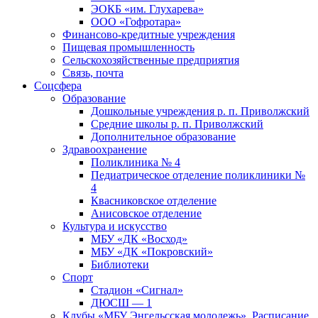
ЭОКБ «им. Глухарева»
ООО «Гофротара»
Финансово-кредитные учреждения
Пищевая промышленность
Сельскохозяйственные предприятия
Связь, почта
Соцсфера
Образование
Дошкольные учреждения р. п. Приволжский
Средние школы р. п. Приволжский
Дополнительное образование
Здравоохранение
Поликлиника № 4
Педиатрическое отделение поликлиники №
4
Квасниковское отделение
Анисовское отделение
Культура и искусство
МБУ «ДК «Восход»
МБУ «ДК «Покровский»
Библиотеки
Спорт
Стадион «Сигнал»
ДЮСШ — 1
Клубы «МБУ Энгельсская молодежь». Расписание