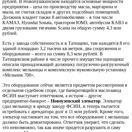
рублей. В Новопушкинском находятся основные мощности
предприятия – цеха по производству масла, маргарина и
мыла, не считая складов и других подсобных помещений.
Должник владеет также 8 автомобилями – в том числе
КАМАЗ, Hyundai Sonata, трактором ЮМЗ, автобусом КАВЗ и
двумя грузовыми тягачами Scania на общую сумму 4,3 млн
рублей.
Есть у завода собственность и в Татищево, там находятся 8 его
зданий площадью 3,2 тысячи кв.метров, два сооружения и
оборудование – всего на сумму 8,3 млн рублей. В
Татищевском районе в числе прочего имущества оценщики
описали принадлежащий должнику погрузочно-разгрузочный
комплекс мельницы и комплексную мукомольную установку
«Мельник 700».
Это оборудование сейчас является предметом рассмотрения в
отдельном судебном споре, где банкротящийся маслозавод
ФСИН выступает ответчиком, а истцом – другое
предприятие-банкрот –
Новоузенский элеватор
. Элеватор
сдал мельницу в аренду заводу ФСИН, и теперь пытается
истребовать с арендатора долг в 11 млн рублей. Кроме того,
элеватор настаивает на том, что все оборудование с мельницы
должно быть демонтировано. Ответчик уверяет, что сделать
это невозможно, так как иначе придется разрушить и саму