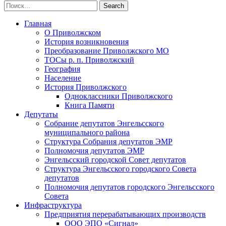
Главная
О Приволжском
История возникновения
Преобразование Приволжского МО
ТОСы р. п. Приволжский
География
Население
История Приволжского
Одноклассники Приволжского
Книга Памяти
Депутаты
Собрание депутатов Энгельсского
муниципального района
Структура Собрания депутатов ЭМР
Полномочия депутатов ЭМР
Энгельсский городской Совет депутатов
Структура Энгельсского городского Совета
депутатов
Полномочия депутатов городского Энгельсского
Совета
Инфраструктура
Предприятия перерабатывающих производств
ООО ЭПО «Сигнал»