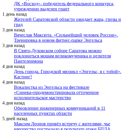
ДК «Восход»- победитель федерального конкурса,
учреждению выделен грант
1 день назад
Жителей Саратовской области ожидает жара, грозы и
град
3 дня назад
Вячеслав Максюта. «Сильнейший человек России».
Тренировка в новом фитнес-парке Энгельса
3 дня назад
В Свято-Духовском соборе Саратова можно
поклониться мощам великомученика и целителя
Пантелеимона
4 дня назад
День города. Городской мюзикл «Энгельс, я с тобой».
Кастинг!
4 дня назад
Вокалистка из Энгельса на фестивале
«Синева»продемонстрировала отточенное
исполнительское мастерство
4 дня назад
Обновление инженерных коммуникаций в 11
населенных пунктах области
5 дней назад
Максим Леонов провёл встречу с жителями, чье
имущество пострадало в результате атаки БПЛА