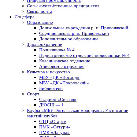
Пищевая промышленность
Сельскохозяйственные предприятия
Связь, почта
Соцсфера
Образование
Дошкольные учреждения р. п. Приволжский
Средние школы р. п. Приволжский
Дополнительное образование
Здравоохранение
Поликлиника № 4
Педиатрическое отделение поликлиники № 4
Квасниковское отделение
Анисовское отделение
Культура и искусство
МБУ «ДК «Восход»
МБУ «ДК «Покровский»
Библиотеки
Спорт
Стадион «Сигнал»
ДЮСШ — 1
Клубы «МБУ Энгельсская молодежь». Расписание
занятий клубов.
СТЦ «Старт»
ПМК «Сатурн»
ПМК «Лагуна»