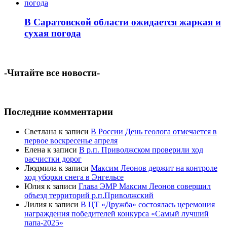
В Саратовской области ожидается жаркая и
сухая погода
-Читайте все новости-
Последние комментарии
Светлана
к записи
В России День геолога отмечается в
первое воскресенье апреля
Елена
к записи
В р.п. Приволжском проверили ход
расчистки дорог
Людмила
к записи
Максим Леонов держит на контроле
ход уборки снега в Энгельсе
Юлия
к записи
Глава ЭМР Максим Леонов совершил
объезд территорий р.п.Приволжский
Лилия
к записи
В ЦТ «Дружба» состоялась церемония
награждения победителей конкурса «Самый лучший
папа-2025»