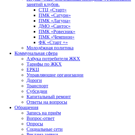
занятий клубов.
СТЦ «Старт»
ПМК «Сатурн»
ПМК «Лагуна»
ДМО «Сантос»
ПМК «Ровесник»
ПМК «Чемпион»
ФК «Старт +»
Молодёжная политика
Коммунальная сфера
Азбука потребителя ЖКХ
Тарифы по ЖКХ
ЕРКЦ
Управляющие организации
Дороги
Транспорт
Субсидии
Капитальный ремонт
Ответы на вопросы
Обращения
Запись на приём
Вопрос-ответ
Опросы
Социальные сети
Реклама заявки