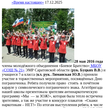
«Время настоящее»
17.12.2025
28 мая 2016 года
члены молодёжного объединения «Боевое Братство»
МБОУ
«СОШ № 21»
ЭМР Саратовской области (
рук. Буцких В.В
.) и
учащиеся 7-а класса (
кл. рук. Лиманская Ю.В
.) приняли
участие в торжественных мероприятиях, посвящённых Дню
пограничника. Ребята получили право стоять в почётном
карауле у символического пограничного знака. Агитбригада
нашей школы презентовала зрителям антинаркотическую
программу «Мы — за ЗОЖ!», которая была тепло встречена
зрителями, а так же участие в конкурсе плакатов «Скажи
наркотикам – НЕТ!»
По итогам выступления ребята, в числе