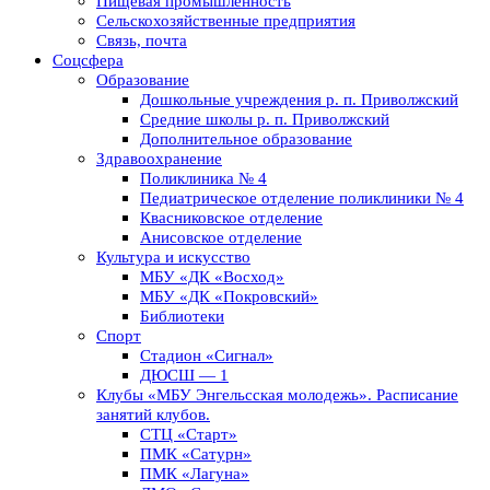
Пищевая промышленность
Сельскохозяйственные предприятия
Связь, почта
Соцсфера
Образование
Дошкольные учреждения р. п. Приволжский
Средние школы р. п. Приволжский
Дополнительное образование
Здравоохранение
Поликлиника № 4
Педиатрическое отделение поликлиники № 4
Квасниковское отделение
Анисовское отделение
Культура и искусство
МБУ «ДК «Восход»
МБУ «ДК «Покровский»
Библиотеки
Спорт
Стадион «Сигнал»
ДЮСШ — 1
Клубы «МБУ Энгельсская молодежь». Расписание
занятий клубов.
СТЦ «Старт»
ПМК «Сатурн»
ПМК «Лагуна»