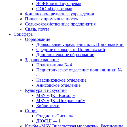
ЭОКБ «им. Глухарева»
ООО «Гофротара»
Финансово-кредитные учреждения
Пищевая промышленность
Сельскохозяйственные предприятия
Связь, почта
Соцсфера
Образование
Дошкольные учреждения р. п. Приволжский
Средние школы р. п. Приволжский
Дополнительное образование
Здравоохранение
Поликлиника № 4
Педиатрическое отделение поликлиники №
4
Квасниковское отделение
Анисовское отделение
Культура и искусство
МБУ «ДК «Восход»
МБУ «ДК «Покровский»
Библиотеки
Спорт
Стадион «Сигнал»
ДЮСШ — 1
Клубы «МБУ Энгельсская молодежь». Расписание