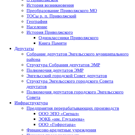
История возникновения
Преобразование Приволжского МО
ТОСы р. п. Приволжский
География
Население
История Приволжского
Одноклассники Приволжского
Книга Памяти
Депутаты
Собрание депутатов Энгельсского муниципального
района
Структура Собрания депутатов ЭМР
Полномочия депутатов ЭМР
Энгельсский городской Совет депутатов
Структура Энгельсского городского Совета
депутатов
Полномочия депутатов городского Энгельсского
Совета
Инфраструктура
Предприятия перерабатывающих производств
ООО ЭПО «Сигнал»
ЭОКБ «им. Глухарева»
ООО «Гофротара»
Финансово-кредитные учреждения