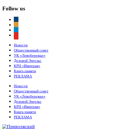
Follow us
vkontakte
odnoklassniki
telegram
youtube
Новости
Общественный совет
УК «Левобережье»
Деловой Энгельс
КРЦ «Империя»
Книга памяти
РЕКЛАМА
Новости
Общественный совет
УК «Левобережье»
Деловой Энгельс
КРЦ «Империя»
Книга памяти
РЕКЛАМА