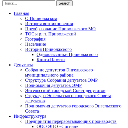
Главная
О Приволжском
История возникновения
Преобразование Приволжского МО
ТОСы р. п. Приволжский
География
Население
История Приволжского
Одноклассники Приволжского
Книга Памяти
Депутаты
Собрание депутатов Энгельсского
муниципального района
Структура Собрания депутатов ЭМР
Полномочия депутатов ЭМР
Энгельсский городской Совет депутатов
Структура Энгельсского городского Совета
депутатов
Полномочия депутатов городского Энгельсского
Совета
Инфраструктура
Предприятия перерабатывающих производств
ООО ЭПО «Сигнал»