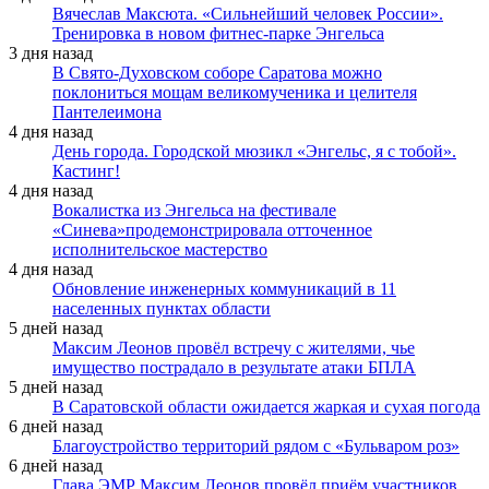
Вячеслав Максюта. «Сильнейший человек России».
Тренировка в новом фитнес-парке Энгельса
3 дня назад
В Свято-Духовском соборе Саратова можно
поклониться мощам великомученика и целителя
Пантелеимона
4 дня назад
День города. Городской мюзикл «Энгельс, я с тобой».
Кастинг!
4 дня назад
Вокалистка из Энгельса на фестивале
«Синева»продемонстрировала отточенное
исполнительское мастерство
4 дня назад
Обновление инженерных коммуникаций в 11
населенных пунктах области
5 дней назад
Максим Леонов провёл встречу с жителями, чье
имущество пострадало в результате атаки БПЛА
5 дней назад
В Саратовской области ожидается жаркая и сухая погода
6 дней назад
Благоустройство территорий рядом с «Бульваром роз»
6 дней назад
Глава ЭМР Максим Леонов провёл приём участников