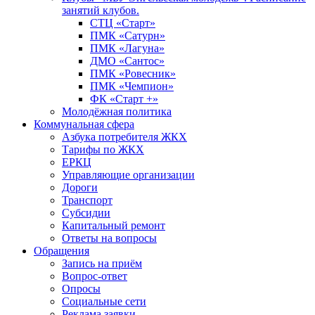
занятий клубов.
СТЦ «Старт»
ПМК «Сатурн»
ПМК «Лагуна»
ДМО «Сантос»
ПМК «Ровесник»
ПМК «Чемпион»
ФК «Старт +»
Молодёжная политика
Коммунальная сфера
Азбука потребителя ЖКХ
Тарифы по ЖКХ
ЕРКЦ
Управляющие организации
Дороги
Транспорт
Субсидии
Капитальный ремонт
Ответы на вопросы
Обращения
Запись на приём
Вопрос-ответ
Опросы
Социальные сети
Реклама заявки