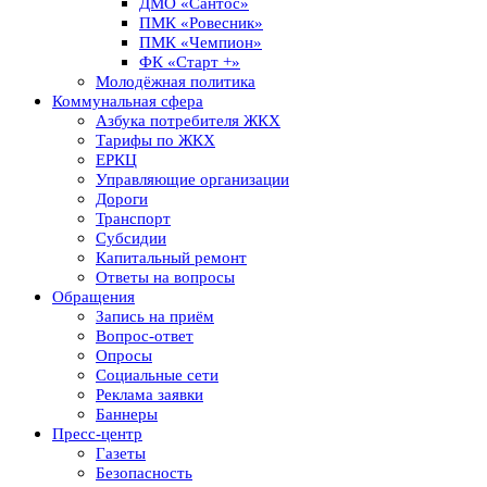
ДМО «Сантос»
ПМК «Ровесник»
ПМК «Чемпион»
ФК «Старт +»
Молодёжная политика
Коммунальная сфера
Азбука потребителя ЖКХ
Тарифы по ЖКХ
ЕРКЦ
Управляющие организации
Дороги
Транспорт
Субсидии
Капитальный ремонт
Ответы на вопросы
Обращения
Запись на приём
Вопрос-ответ
Опросы
Социальные сети
Реклама заявки
Баннеры
Пресс-центр
Газеты
Безопасность