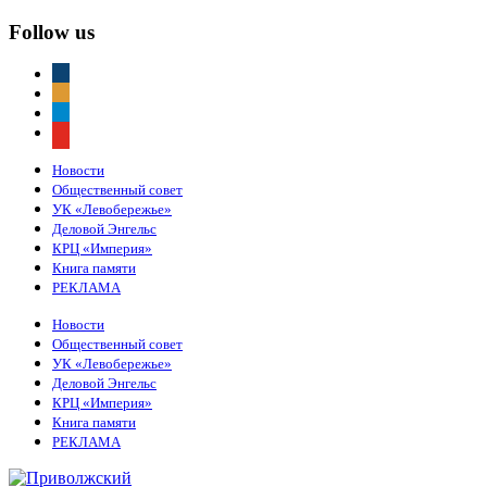
Follow us
vkontakte
odnoklassniki
telegram
youtube
Новости
Общественный совет
УК «Левобережье»
Деловой Энгельс
КРЦ «Империя»
Книга памяти
РЕКЛАМА
Новости
Общественный совет
УК «Левобережье»
Деловой Энгельс
КРЦ «Империя»
Книга памяти
РЕКЛАМА