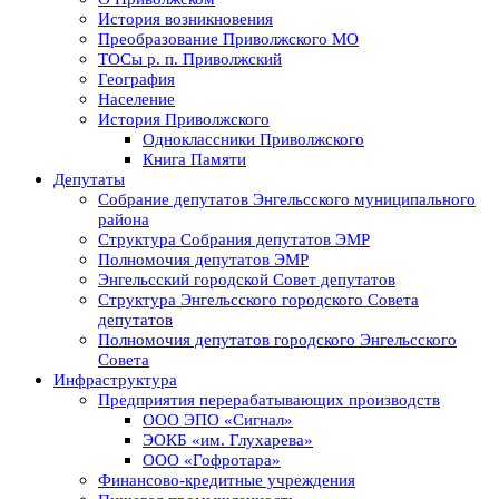
История возникновения
Преобразование Приволжского МО
ТОСы р. п. Приволжский
География
Население
История Приволжского
Одноклассники Приволжского
Книга Памяти
Депутаты
Собрание депутатов Энгельсского муниципального
района
Структура Собрания депутатов ЭМР
Полномочия депутатов ЭМР
Энгельсский городской Совет депутатов
Структура Энгельсского городского Совета
депутатов
Полномочия депутатов городского Энгельсского
Совета
Инфраструктура
Предприятия перерабатывающих производств
ООО ЭПО «Сигнал»
ЭОКБ «им. Глухарева»
ООО «Гофротара»
Финансово-кредитные учреждения