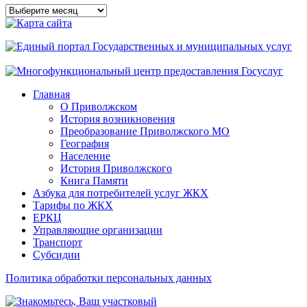
Архивы
сайта
Главная
О Приволжском
История возникновения
Преобразование Приволжского МО
География
Население
История Приволжского
Книга Памяти
Азбука для потребителей услуг ЖКХ
Тарифы по ЖКХ
ЕРКЦ
Управляющие организации
Транспорт
Субсидии
Политика обработки персональных данных