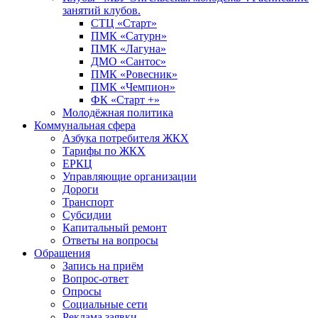
занятий клубов.
СТЦ «Старт»
ПМК «Сатурн»
ПМК «Лагуна»
ДМО «Сантос»
ПМК «Ровесник»
ПМК «Чемпион»
ФК «Старт +»
Молодёжная политика
Коммунальная сфера
Азбука потребителя ЖКХ
Тарифы по ЖКХ
ЕРКЦ
Управляющие организации
Дороги
Транспорт
Субсидии
Капитальный ремонт
Ответы на вопросы
Обращения
Запись на приём
Вопрос-ответ
Опросы
Социальные сети
Реклама заявки