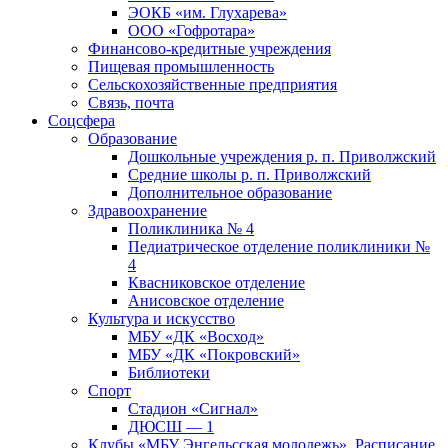
ЭОКБ «им. Глухарева»
ООО «Гофротара»
Финансово-кредитные учреждения
Пищевая промышленность
Сельскохозяйственные предприятия
Связь, почта
Соцсфера
Образование
Дошкольные учреждения р. п. Приволжский
Средние школы р. п. Приволжский
Дополнительное образование
Здравоохранение
Поликлиника № 4
Педиатрическое отделение поликлиники №
4
Квасниковское отделение
Анисовское отделение
Культура и искусство
МБУ «ДК «Восход»
МБУ «ДК «Покровский»
Библиотеки
Спорт
Стадион «Сигнал»
ДЮСШ — 1
Клубы «МБУ Энгельсская молодежь». Расписание