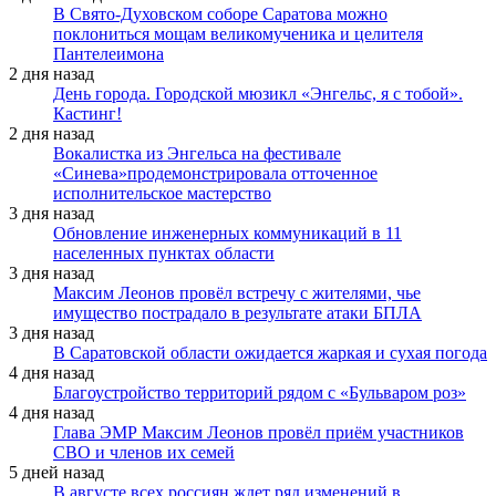
В Свято-Духовском соборе Саратова можно
поклониться мощам великомученика и целителя
Пантелеимона
2 дня назад
День города. Городской мюзикл «Энгельс, я с тобой».
Кастинг!
2 дня назад
Вокалистка из Энгельса на фестивале
«Синева»продемонстрировала отточенное
исполнительское мастерство
3 дня назад
Обновление инженерных коммуникаций в 11
населенных пунктах области
3 дня назад
Максим Леонов провёл встречу с жителями, чье
имущество пострадало в результате атаки БПЛА
3 дня назад
В Саратовской области ожидается жаркая и сухая погода
4 дня назад
Благоустройство территорий рядом с «Бульваром роз»
4 дня назад
Глава ЭМР Максим Леонов провёл приём участников
СВО и членов их семей
5 дней назад
В августе всех россиян ждет ряд изменений в