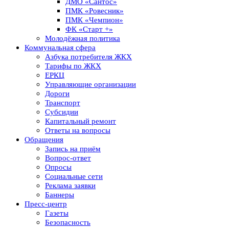
ДМО «Сантос»
ПМК «Ровесник»
ПМК «Чемпион»
ФК «Старт +»
Молодёжная политика
Коммунальная сфера
Азбука потребителя ЖКХ
Тарифы по ЖКХ
ЕРКЦ
Управляющие организации
Дороги
Транспорт
Субсидии
Капитальный ремонт
Ответы на вопросы
Обращения
Запись на приём
Вопрос-ответ
Опросы
Социальные сети
Реклама заявки
Баннеры
Пресс-центр
Газеты
Безопасность