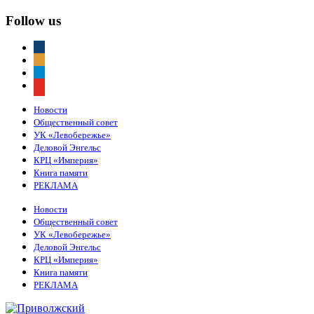
Follow us
vkontakte
odnoklassniki
telegram
youtube
Новости
Общественный совет
УК «Левобережье»
Деловой Энгельс
КРЦ «Империя»
Книга памяти
РЕКЛАМА
Новости
Общественный совет
УК «Левобережье»
Деловой Энгельс
КРЦ «Империя»
Книга памяти
РЕКЛАМА