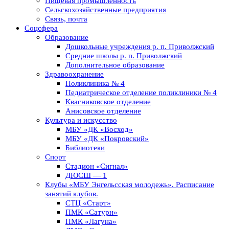
Пищевая промышленность
Сельскохозяйственные предприятия
Связь, почта
Соцсфера
Образование
Дошкольные учреждения р. п. Приволжский
Средние школы р. п. Приволжский
Дополнительное образование
Здравоохранение
Поликлиника № 4
Педиатрическое отделение поликлиники № 4
Квасниковское отделение
Анисовское отделение
Культура и искусство
МБУ «ДК «Восход»
МБУ «ДК «Покровский»
Библиотеки
Спорт
Стадион «Сигнал»
ДЮСШ — 1
Клубы «МБУ Энгельсская молодежь». Расписание
занятий клубов.
СТЦ «Старт»
ПМК «Сатурн»
ПМК «Лагуна»