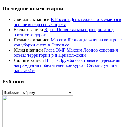
Последние комментарии
Светлана
к записи
В России День геолога отмечается в
первое воскресенье апреля
Елена
к записи
В р.п. Приволжском проверили ход
расчистки дорог
Людмила
к записи
Максим Леонов держит на контроле
ход уборки снега в Энгельсе
Юлия
к записи
Глава ЭМР Максим Леонов совершил
объезд территорий р.п.Приволжский
Лилия
к записи
В ЦТ «Дружба» состоялась церемония
награждения победителей конкурса «Самый лучший
папа-2025»
Рубрики
Рубрики