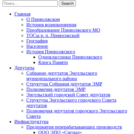
Главная
О Приволжском
История возникновения
Преобразование Приволжского МО
ТОСы р. п. Приволжский
География
Население
История Приволжского
Одноклассники Приволжского
Книга Памяти
Депутаты
Собрание депутатов Энгельсского
муниципального района
Структура Собрания депутатов ЭМР
Полномочия депутатов ЭМР
Энгельсский городской Совет депутатов
Структура Энгельсского городского Совета
депутатов
Полномочия депутатов городского Энгельсского
Совета
Инфраструктура
Предприятия перерабатывающих производств
ООО ЭПО «Сигнал»