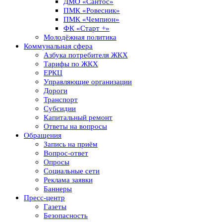
ДМО «Сантос»
ПМК «Ровесник»
ПМК «Чемпион»
ФК «Старт +»
Молодёжная политика
Коммунальная сфера
Азбука потребителя ЖКХ
Тарифы по ЖКХ
ЕРКЦ
Управляющие организации
Дороги
Транспорт
Субсидии
Капитальный ремонт
Ответы на вопросы
Обращения
Запись на приём
Вопрос-ответ
Опросы
Социальные сети
Реклама заявки
Баннеры
Пресс-центр
Газеты
Безопасность