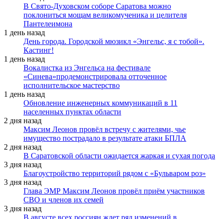
В Свято-Духовском соборе Саратова можно
поклониться мощам великомученика и целителя
Пантелеимона
1 день назад
День города. Городской мюзикл «Энгельс, я с тобой».
Кастинг!
1 день назад
Вокалистка из Энгельса на фестивале
«Синева»продемонстрировала отточенное
исполнительское мастерство
1 день назад
Обновление инженерных коммуникаций в 11
населенных пунктах области
2 дня назад
Максим Леонов провёл встречу с жителями, чье
имущество пострадало в результате атаки БПЛА
2 дня назад
В Саратовской области ожидается жаркая и сухая погода
3 дня назад
Благоустройство территорий рядом с «Бульваром роз»
3 дня назад
Глава ЭМР Максим Леонов провёл приём участников
СВО и членов их семей
3 дня назад
В августе всех россиян ждет ряд изменений в