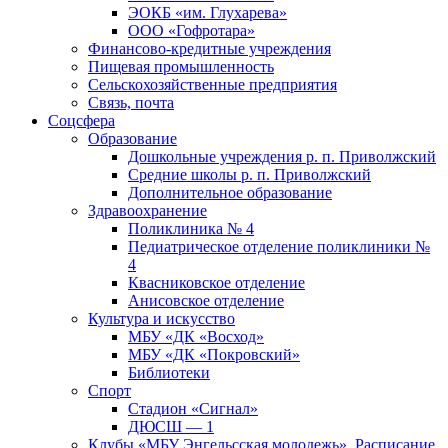
ЭОКБ «им. Глухарева»
ООО «Гофротара»
Финансово-кредитные учреждения
Пищевая промышленность
Сельскохозяйственные предприятия
Связь, почта
Соцсфера
Образование
Дошкольные учреждения р. п. Приволжский
Средние школы р. п. Приволжский
Дополнительное образование
Здравоохранение
Поликлиника № 4
Педиатрическое отделение поликлиники №
4
Квасниковское отделение
Анисовское отделение
Культура и искусство
МБУ «ДК «Восход»
МБУ «ДК «Покровский»
Библиотеки
Спорт
Стадион «Сигнал»
ДЮСШ — 1
Клубы «МБУ Энгельсская молодежь». Расписание