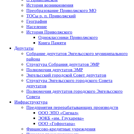
История возникновения
Преобразование Приволжского МО
ТОСы р. п. Приволжский
География
Население
История Приволжского
Одноклассники Приволжского
Книга Памяти
Депутаты
Собрание депутатов Энгельсского муниципального
района
Структура Собрания депутатов ЭМР
Полномочия депутатов ЭМР
Энгельсский городской Совет депутатов
Структура Энгельсского городского Совета
депутатов
Полномочия депутатов городского Энгельсского
Совета
Инфраструктура
Предприятия перерабатывающих производств
ООО ЭПО «Сигнал»
ЭОКБ «им. Глухарева»
ООО «Гофротара»
Финансово-кредитные учреждения