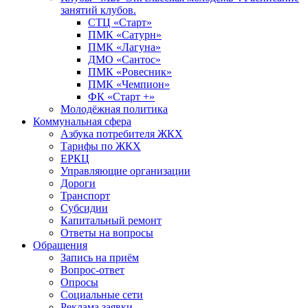
занятий клубов.
СТЦ «Старт»
ПМК «Сатурн»
ПМК «Лагуна»
ДМО «Сантос»
ПМК «Ровесник»
ПМК «Чемпион»
ФК «Старт +»
Молодёжная политика
Коммунальная сфера
Азбука потребителя ЖКХ
Тарифы по ЖКХ
ЕРКЦ
Управляющие организации
Дороги
Транспорт
Субсидии
Капитальный ремонт
Ответы на вопросы
Обращения
Запись на приём
Вопрос-ответ
Опросы
Социальные сети
Реклама заявки