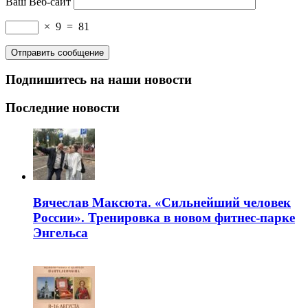
Ваш Веб-сайт
×
9
=
81
Подпишитесь на наши новости
Последние новости
Вячеслав Максюта. «Сильнейший человек
России». Тренировка в новом фитнес-парке
Энгельса