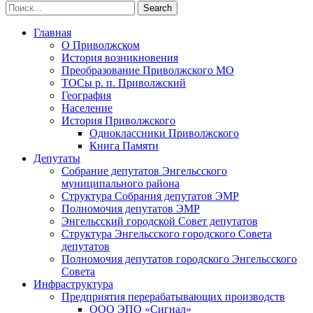
Главная
О Приволжском
История возникновения
Преобразование Приволжского МО
ТОСы р. п. Приволжский
География
Население
История Приволжского
Одноклассники Приволжского
Книга Памяти
Депутаты
Собрание депутатов Энгельсского
муниципального района
Структура Собрания депутатов ЭМР
Полномочия депутатов ЭМР
Энгельсский городской Совет депутатов
Структура Энгельсского городского Совета
депутатов
Полномочия депутатов городского Энгельсского
Совета
Инфраструктура
Предприятия перерабатывающих производств
ООО ЭПО «Сигнал»