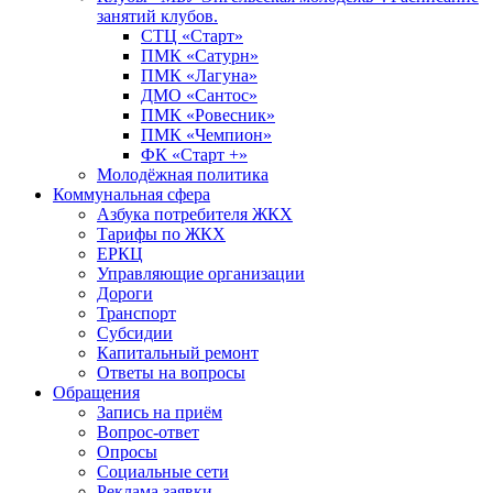
занятий клубов.
СТЦ «Старт»
ПМК «Сатурн»
ПМК «Лагуна»
ДМО «Сантос»
ПМК «Ровесник»
ПМК «Чемпион»
ФК «Старт +»
Молодёжная политика
Коммунальная сфера
Азбука потребителя ЖКХ
Тарифы по ЖКХ
ЕРКЦ
Управляющие организации
Дороги
Транспорт
Субсидии
Капитальный ремонт
Ответы на вопросы
Обращения
Запись на приём
Вопрос-ответ
Опросы
Социальные сети
Реклама заявки