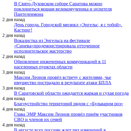
В Свято-Духовском соборе Саратова можно
поклониться мощам великомученика и целителя
Пантелеимона
2 дня назад
День города. Городской мюзикл «Энгельс, я с тобой».
Кастинг!
2 дня назад
Вокалистка из Энгельса на фестивале
«Синева»продемонстрировала отточенное
исполнительское мастерство
2 дня назад
Обновление инженерных коммуникаций в 11
населенных пунктах области
3 дня назад
Максим Леонов провёл встречу с жителями, чье
имущество пострадало в результате атаки БПЛА
3 дня назад
В Саратовской области ожидается жаркая и сухая погода
4 дня назад
Благоустройство территорий рядом с «Бульваром роз»
4 дня назад
Глава ЭМР Максим Леонов провёл приём участников
СВО и членов их семей
4 дня назад
В августе всех россиян ждет ряд изменений в