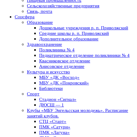
Пищевая промышленность
Сельскохозяйственные предприятия
Связь, почта
Соцсфера
Образование
Дошкольные учреждения р. п. Приволжский
Средние школы р. п. Приволжский
Дополнительное образование
Здравоохранение
Поликлиника № 4
Педиатрическое отделение поликлиники № 4
Квасниковское отделение
Анисовское отделение
Культура и искусство
МБУ «ДК «Восход»
МБУ «ДК «Покровский»
Библиотеки
Спорт
Стадион «Сигнал»
ДЮСШ — 1
Клубы «МБУ Энгельсская молодежь». Расписание
занятий клубов.
СТЦ «Старт»
ПМК «Сатурн»
ПМК «Лагуна»