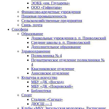
ЭОКБ «им. Глухарева»
ООО «Гофротара»
Финансово-кредитные учреждения
Пищевая промышленность
Сельскохозяйственные предприятия
Связь, почта
Соцсфера
Образование
Дошкольные учреждения р. п. Приволжский
Средние школы р. п. Приволжский
Дополнительное образование
Здравоохранение
Поликлиника № 4
Педиатрическое отделение поликлиники №
4
Квасниковское отделение
Анисовское отделение
Культура и искусство
МБУ «ДК «Восход»
МБУ «ДК «Покровский»
Библиотеки
Спорт
Стадион «Сигнал»
ДЮСШ — 1
Клубы «МБУ Энгельсская молодежь». Расписание