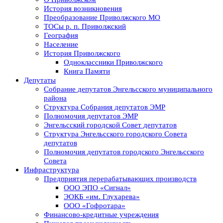
История возникновения
Преобразование Приволжского МО
ТОСы р. п. Приволжский
География
Население
История Приволжского
Одноклассники Приволжского
Книга Памяти
Депутаты
Собрание депутатов Энгельсского муниципального
района
Структура Собрания депутатов ЭМР
Полномочия депутатов ЭМР
Энгельсский городской Совет депутатов
Структура Энгельсского городского Совета
депутатов
Полномочия депутатов городского Энгельсского
Совета
Инфраструктура
Предприятия перерабатывающих производств
ООО ЭПО «Сигнал»
ЭОКБ «им. Глухарева»
ООО «Гофротара»
Финансово-кредитные учреждения