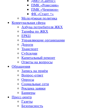
ДМО «Сантос»
ПМК «Ровесник»
ПМК «Чемпион»
ФК «Старт +»
Молодёжная политика
Коммунальная сфера
Азбука потребителя ЖКХ
Тарифы по ЖКХ
ЕРКЦ
Управляющие организации
Дороги
Транспорт
Субсидии
Капитальный ремонт
Ответы на вопросы
Обращения
Запись на приём
Вопрос-ответ
Опросы
Социальные сети
Реклама заявки
Баннеры
Пресс-центр
Газеты
Безопасность