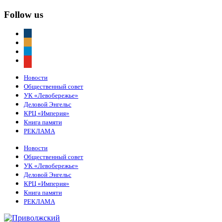
Follow us
vkontakte
odnoklassniki
telegram
youtube
Новости
Общественный совет
УК «Левобережье»
Деловой Энгельс
КРЦ «Империя»
Книга памяти
РЕКЛАМА
Новости
Общественный совет
УК «Левобережье»
Деловой Энгельс
КРЦ «Империя»
Книга памяти
РЕКЛАМА