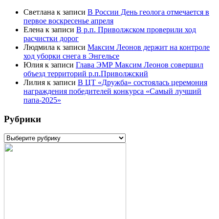
Светлана
к записи
В России День геолога отмечается в
первое воскресенье апреля
Елена
к записи
В р.п. Приволжском проверили ход
расчистки дорог
Людмила
к записи
Максим Леонов держит на контроле
ход уборки снега в Энгельсе
Юлия
к записи
Глава ЭМР Максим Леонов совершил
объезд территорий р.п.Приволжский
Лилия
к записи
В ЦТ «Дружба» состоялась церемония
награждения победителей конкурса «Самый лучший
папа-2025»
Рубрики
Рубрики