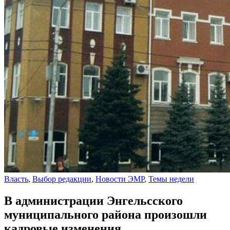
Власть
,
Выбор редакции
,
Новости ЭМР
,
Темы недели
В администрации Энгельсского
муниципального района произошли
кадровые изменения