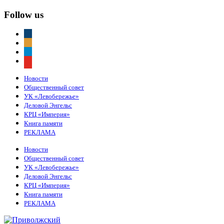
Follow us
vkontakte
odnoklassniki
telegram
youtube
Новости
Общественный совет
УК «Левобережье»
Деловой Энгельс
КРЦ «Империя»
Книга памяти
РЕКЛАМА
Новости
Общественный совет
УК «Левобережье»
Деловой Энгельс
КРЦ «Империя»
Книга памяти
РЕКЛАМА