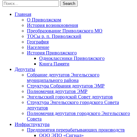
Главная
О Приволжском
История возникновения
Преобразование Приволжского МО
ТОСы р. п. Приволжский
География
Население
История Приволжского
Одноклассники Приволжского
Книга Памяти
Депутаты
Собрание депутатов Энгельсского
муниципального района
Структура Собрания депутатов ЭМР
Полномочия депутатов ЭМР
Энгельсский городской Совет депутатов
Структура Энгельсского городского Совета
депутатов
Полномочия депутатов городского Энгельсского
Совета
Инфраструктура
Предприятия перерабатывающих производств
ООО ЭПО «Сигнал»