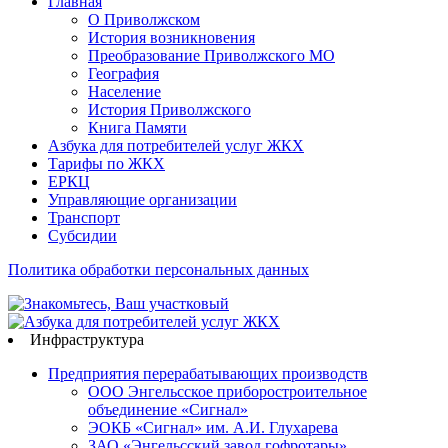
Главная
О Приволжском
История возникновения
Преобразование Приволжского МО
География
Население
История Приволжского
Книга Памяти
Азбука для потребителей услуг ЖКХ
Тарифы по ЖКХ
ЕРКЦ
Управляющие организации
Транспорт
Субсидии
Политика обработки персональных данных
Инфраструктура
Предприятия перерабатывающих производств
ООО Энгельсское приборостроительное
объединение «Сигнал»
ЭОКБ «Сигнал» им. А.И. Глухарева
ЗАО «Энгельсский завод гофротары»