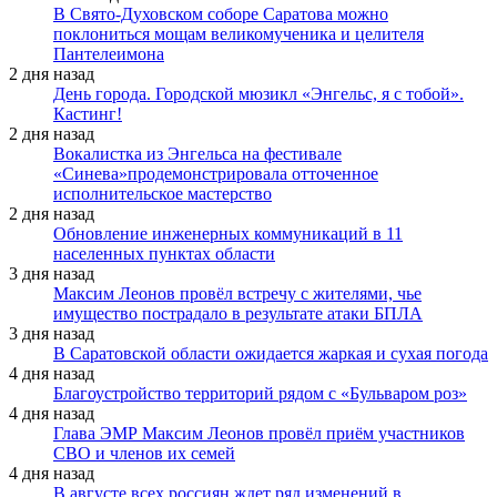
В Свято-Духовском соборе Саратова можно
поклониться мощам великомученика и целителя
Пантелеимона
2 дня назад
День города. Городской мюзикл «Энгельс, я с тобой».
Кастинг!
2 дня назад
Вокалистка из Энгельса на фестивале
«Синева»продемонстрировала отточенное
исполнительское мастерство
2 дня назад
Обновление инженерных коммуникаций в 11
населенных пунктах области
3 дня назад
Максим Леонов провёл встречу с жителями, чье
имущество пострадало в результате атаки БПЛА
3 дня назад
В Саратовской области ожидается жаркая и сухая погода
4 дня назад
Благоустройство территорий рядом с «Бульваром роз»
4 дня назад
Глава ЭМР Максим Леонов провёл приём участников
СВО и членов их семей
4 дня назад
В августе всех россиян ждет ряд изменений в