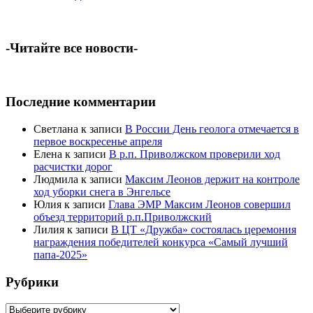
-Читайте все новости-
Последние комментарии
Светлана
к записи
В России День геолога отмечается в
первое воскресенье апреля
Елена
к записи
В р.п. Приволжском проверили ход
расчистки дорог
Людмила
к записи
Максим Леонов держит на контроле
ход уборки снега в Энгельсе
Юлия
к записи
Глава ЭМР Максим Леонов совершил
объезд территорий р.п.Приволжский
Лилия
к записи
В ЦТ «Дружба» состоялась церемония
награждения победителей конкурса «Самый лучший
папа-2025»
Рубрики
Рубрики