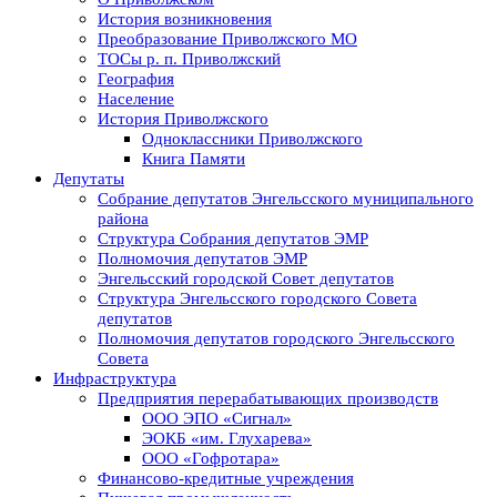
История возникновения
Преобразование Приволжского МО
ТОСы р. п. Приволжский
География
Население
История Приволжского
Одноклассники Приволжского
Книга Памяти
Депутаты
Собрание депутатов Энгельсского муниципального
района
Структура Собрания депутатов ЭМР
Полномочия депутатов ЭМР
Энгельсский городской Совет депутатов
Структура Энгельсского городского Совета
депутатов
Полномочия депутатов городского Энгельсского
Совета
Инфраструктура
Предприятия перерабатывающих производств
ООО ЭПО «Сигнал»
ЭОКБ «им. Глухарева»
ООО «Гофротара»
Финансово-кредитные учреждения