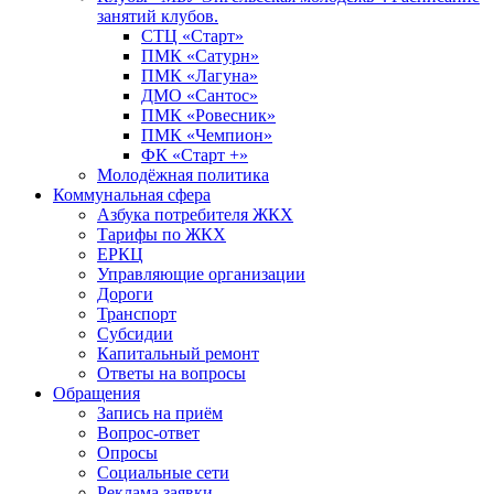
занятий клубов.
СТЦ «Старт»
ПМК «Сатурн»
ПМК «Лагуна»
ДМО «Сантос»
ПМК «Ровесник»
ПМК «Чемпион»
ФК «Старт +»
Молодёжная политика
Коммунальная сфера
Азбука потребителя ЖКХ
Тарифы по ЖКХ
ЕРКЦ
Управляющие организации
Дороги
Транспорт
Субсидии
Капитальный ремонт
Ответы на вопросы
Обращения
Запись на приём
Вопрос-ответ
Опросы
Социальные сети
Реклама заявки