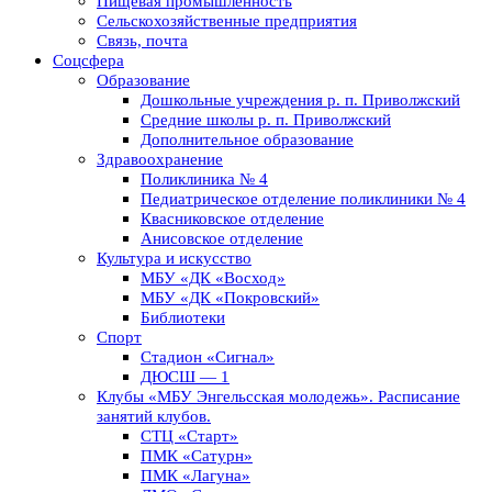
Пищевая промышленность
Сельскохозяйственные предприятия
Связь, почта
Соцсфера
Образование
Дошкольные учреждения р. п. Приволжский
Средние школы р. п. Приволжский
Дополнительное образование
Здравоохранение
Поликлиника № 4
Педиатрическое отделение поликлиники № 4
Квасниковское отделение
Анисовское отделение
Культура и искусство
МБУ «ДК «Восход»
МБУ «ДК «Покровский»
Библиотеки
Спорт
Стадион «Сигнал»
ДЮСШ — 1
Клубы «МБУ Энгельсская молодежь». Расписание
занятий клубов.
СТЦ «Старт»
ПМК «Сатурн»
ПМК «Лагуна»