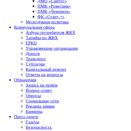
ДМО «Сантос»
ПМК «Ровесник»
ПМК «Чемпион»
ФК «Старт +»
Молодёжная политика
Коммунальная сфера
Азбука потребителя ЖКХ
Тарифы по ЖКХ
ЕРКЦ
Управляющие организации
Дороги
Транспорт
Субсидии
Капитальный ремонт
Ответы на вопросы
Обращения
Запись на приём
Вопрос-ответ
Опросы
Социальные сети
Реклама заявки
Баннеры
Пресс-центр
Газеты
Безопасность