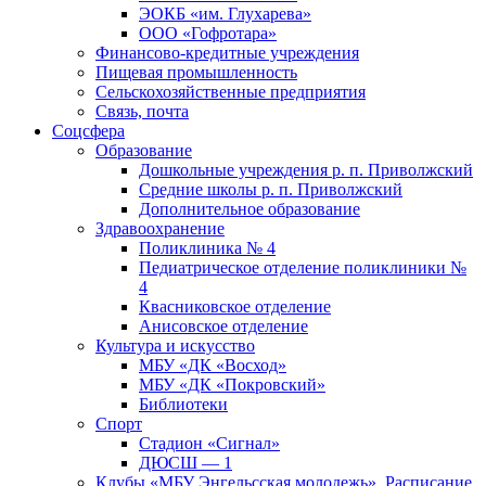
ЭОКБ «им. Глухарева»
ООО «Гофротара»
Финансово-кредитные учреждения
Пищевая промышленность
Сельскохозяйственные предприятия
Связь, почта
Соцсфера
Образование
Дошкольные учреждения р. п. Приволжский
Средние школы р. п. Приволжский
Дополнительное образование
Здравоохранение
Поликлиника № 4
Педиатрическое отделение поликлиники №
4
Квасниковское отделение
Анисовское отделение
Культура и искусство
МБУ «ДК «Восход»
МБУ «ДК «Покровский»
Библиотеки
Спорт
Стадион «Сигнал»
ДЮСШ — 1
Клубы «МБУ Энгельсская молодежь». Расписание