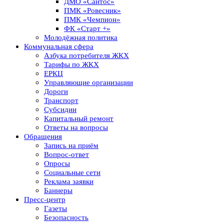
ДМО «Сантос»
ПМК «Ровесник»
ПМК «Чемпион»
ФК «Старт +»
Молодёжная политика
Коммунальная сфера
Азбука потребителя ЖКХ
Тарифы по ЖКХ
ЕРКЦ
Управляющие организации
Дороги
Транспорт
Субсидии
Капитальный ремонт
Ответы на вопросы
Обращения
Запись на приём
Вопрос-ответ
Опросы
Социальные сети
Реклама заявки
Баннеры
Пресс-центр
Газеты
Безопасность