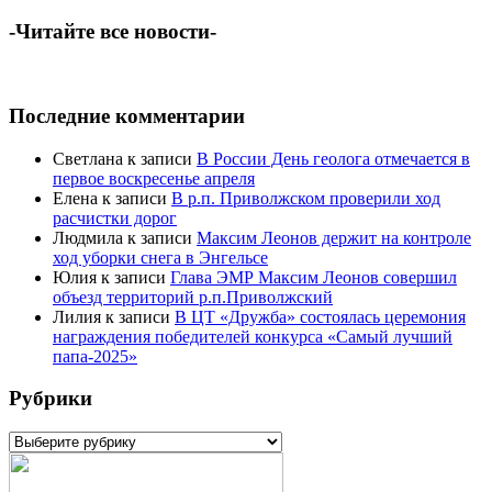
-Читайте все новости-
Последние комментарии
Светлана
к записи
В России День геолога отмечается в
первое воскресенье апреля
Елена
к записи
В р.п. Приволжском проверили ход
расчистки дорог
Людмила
к записи
Максим Леонов держит на контроле
ход уборки снега в Энгельсе
Юлия
к записи
Глава ЭМР Максим Леонов совершил
объезд территорий р.п.Приволжский
Лилия
к записи
В ЦТ «Дружба» состоялась церемония
награждения победителей конкурса «Самый лучший
папа-2025»
Рубрики
Рубрики