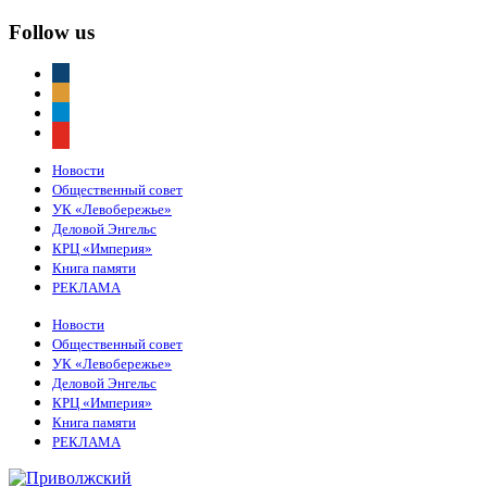
Follow us
vkontakte
odnoklassniki
telegram
youtube
Новости
Общественный совет
УК «Левобережье»
Деловой Энгельс
КРЦ «Империя»
Книга памяти
РЕКЛАМА
Новости
Общественный совет
УК «Левобережье»
Деловой Энгельс
КРЦ «Империя»
Книга памяти
РЕКЛАМА