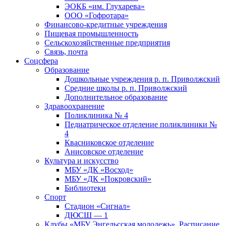
ЭОКБ «им. Глухарева»
ООО «Гофротара»
Финансово-кредитные учреждения
Пищевая промышленность
Сельскохозяйственные предприятия
Связь, почта
Соцсфера
Образование
Дошкольные учреждения р. п. Приволжский
Средние школы р. п. Приволжский
Дополнительное образование
Здравоохранение
Поликлиника № 4
Педиатрическое отделение поликлиники №
4
Квасниковское отделение
Анисовское отделение
Культура и искусство
МБУ «ДК «Восход»
МБУ «ДК «Покровский»
Библиотеки
Спорт
Стадион «Сигнал»
ДЮСШ — 1
Клубы «МБУ Энгельсская молодежь». Расписание