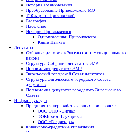
История возникновения
Преобразование Приволжского МО
ТОСы р. п. Приволжский
География
Население
История Приволжского
Одноклассники Приволжского
Книга Памяти
Депутаты
Собрание депутатов Энгельсского муниципального
района
Структура Собрания депутатов ЭМР
Полномочия депутатов ЭМР
Энгельсский городской Совет депутатов
Структура Энгельсского городского Совета
депутатов
Полномочия депутатов городского Энгельсского
Совета
Инфраструктура
Предприятия перерабатывающих производств
ООО ЭПО «Сигнал»
ЭОКБ «им. Глухарева»
ООО «Гофротара»
Финансово-кредитные учреждения