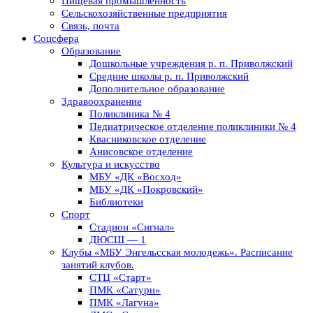
Пищевая промышленность
Сельскохозяйственные предприятия
Связь, почта
Соцсфера
Образование
Дошкольные учреждения р. п. Приволжский
Средние школы р. п. Приволжский
Дополнительное образование
Здравоохранение
Поликлиника № 4
Педиатрическое отделение поликлиники № 4
Квасниковское отделение
Анисовское отделение
Культура и искусство
МБУ «ДК «Восход»
МБУ «ДК «Покровский»
Библиотеки
Спорт
Стадион «Сигнал»
ДЮСШ — 1
Клубы «МБУ Энгельсская молодежь». Расписание
занятий клубов.
СТЦ «Старт»
ПМК «Сатурн»
ПМК «Лагуна»