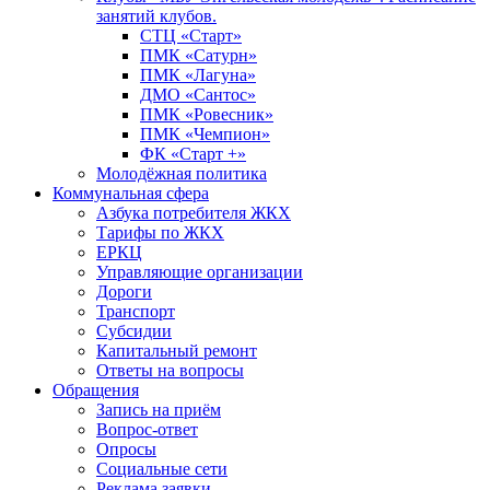
занятий клубов.
СТЦ «Старт»
ПМК «Сатурн»
ПМК «Лагуна»
ДМО «Сантос»
ПМК «Ровесник»
ПМК «Чемпион»
ФК «Старт +»
Молодёжная политика
Коммунальная сфера
Азбука потребителя ЖКХ
Тарифы по ЖКХ
ЕРКЦ
Управляющие организации
Дороги
Транспорт
Субсидии
Капитальный ремонт
Ответы на вопросы
Обращения
Запись на приём
Вопрос-ответ
Опросы
Социальные сети
Реклама заявки