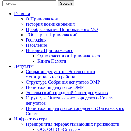
Главная
О Приволжском
История возникновения
Преобразование Приволжского МО
ТОСы р. п. Приволжский
География
Население
История Приволжского
Одноклассники Приволжского
Книга Памяти
Депутаты
Собрание депутатов Энгельсского
муниципального района
Структура Собрания депутатов ЭМР
Полномочия депутатов ЭМР
Энгельсский городской Совет депутатов
Структура Энгельсского городского Совета
депутатов
Полномочия депутатов городского Энгельсского
Совета
Инфраструктура
Предприятия перерабатывающих производств
ООО ЭПО «Сигнал»