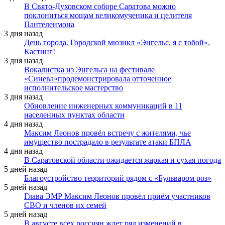
В Свято-Духовском соборе Саратова можно
поклониться мощам великомученика и целителя
Пантелеимона
3 дня назад
День города. Городской мюзикл «Энгельс, я с тобой».
Кастинг!
3 дня назад
Вокалистка из Энгельса на фестивале
«Синева»продемонстрировала отточенное
исполнительское мастерство
3 дня назад
Обновление инженерных коммуникаций в 11
населенных пунктах области
4 дня назад
Максим Леонов провёл встречу с жителями, чье
имущество пострадало в результате атаки БПЛА
4 дня назад
В Саратовской области ожидается жаркая и сухая погода
5 дней назад
Благоустройство территорий рядом с «Бульваром роз»
5 дней назад
Глава ЭМР Максим Леонов провёл приём участников
СВО и членов их семей
5 дней назад
В августе всех россиян ждет ряд изменений в