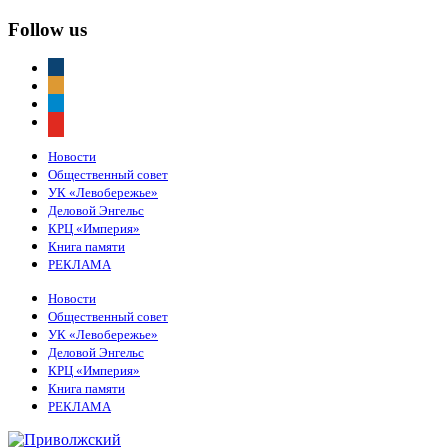
Follow us
vkontakte
odnoklassniki
telegram
youtube
Новости
Общественный совет
УК «Левобережье»
Деловой Энгельс
КРЦ «Империя»
Книга памяти
РЕКЛАМА
Новости
Общественный совет
УК «Левобережье»
Деловой Энгельс
КРЦ «Империя»
Книга памяти
РЕКЛАМА