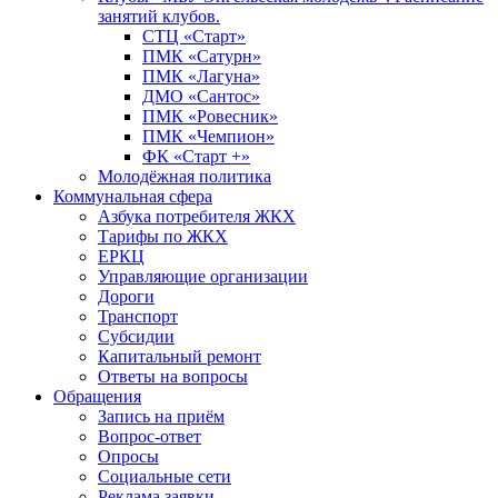
занятий клубов.
СТЦ «Старт»
ПМК «Сатурн»
ПМК «Лагуна»
ДМО «Сантос»
ПМК «Ровесник»
ПМК «Чемпион»
ФК «Старт +»
Молодёжная политика
Коммунальная сфера
Азбука потребителя ЖКХ
Тарифы по ЖКХ
ЕРКЦ
Управляющие организации
Дороги
Транспорт
Субсидии
Капитальный ремонт
Ответы на вопросы
Обращения
Запись на приём
Вопрос-ответ
Опросы
Социальные сети
Реклама заявки