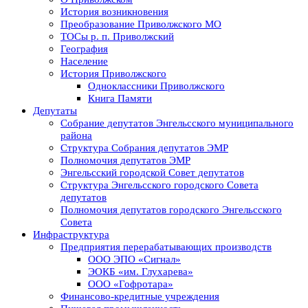
История возникновения
Преобразование Приволжского МО
ТОСы р. п. Приволжский
География
Население
История Приволжского
Одноклассники Приволжского
Книга Памяти
Депутаты
Собрание депутатов Энгельсского муниципального
района
Структура Собрания депутатов ЭМР
Полномочия депутатов ЭМР
Энгельсский городской Совет депутатов
Структура Энгельсского городского Совета
депутатов
Полномочия депутатов городского Энгельсского
Совета
Инфраструктура
Предприятия перерабатывающих производств
ООО ЭПО «Сигнал»
ЭОКБ «им. Глухарева»
ООО «Гофротара»
Финансово-кредитные учреждения