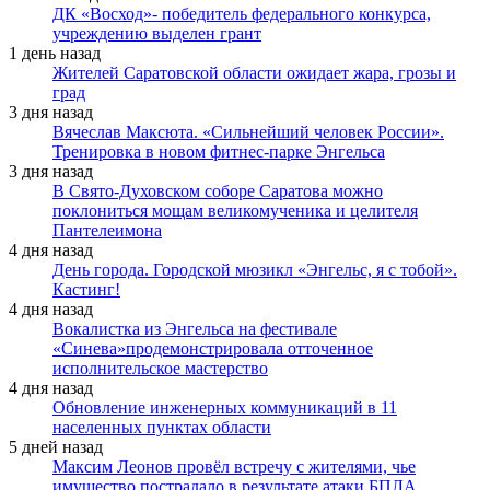
ДК «Восход»- победитель федерального конкурса,
учреждению выделен грант
1 день назад
Жителей Саратовской области ожидает жара, грозы и
град
3 дня назад
Вячеслав Максюта. «Сильнейший человек России».
Тренировка в новом фитнес-парке Энгельса
3 дня назад
В Свято-Духовском соборе Саратова можно
поклониться мощам великомученика и целителя
Пантелеимона
4 дня назад
День города. Городской мюзикл «Энгельс, я с тобой».
Кастинг!
4 дня назад
Вокалистка из Энгельса на фестивале
«Синева»продемонстрировала отточенное
исполнительское мастерство
4 дня назад
Обновление инженерных коммуникаций в 11
населенных пунктах области
5 дней назад
Максим Леонов провёл встречу с жителями, чье
имущество пострадало в результате атаки БПЛА