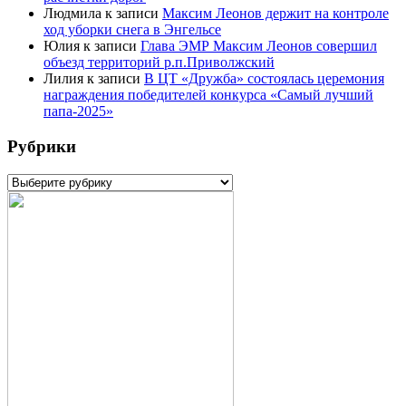
Людмила
к записи
Максим Леонов держит на контроле
ход уборки снега в Энгельсе
Юлия
к записи
Глава ЭМР Максим Леонов совершил
объезд территорий р.п.Приволжский
Лилия
к записи
В ЦТ «Дружба» состоялась церемония
награждения победителей конкурса «Самый лучший
папа-2025»
Рубрики
Рубрики