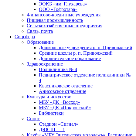
ЭОКБ «им. Глухарева»
ООО «Гофротара»
Финансово-кредитные учреждения
Пищевая промышленность
Сельскохозяйственные предприятия
Связь, почта
Соцсфера
Образование
Дошкольные учреждения р. п. Приволжский
Средние школы р. п. Приволжский
Дополнительное образование
Здравоохранение
Поликлиника № 4
Педиатрическое отделение поликлиники №
4
Квасниковское отделение
Анисовское отделение
Культура и искусство
МБУ «ДК «Восход»
МБУ «ДК «Покровский»
Библиотеки
Спорт
Стадион «Сигнал»
ДЮСШ — 1
Клубы «МБУ Энгельсская молодежь». Расписание