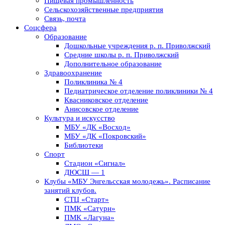
Пищевая промышленность
Сельскохозяйственные предприятия
Связь, почта
Соцсфера
Образование
Дошкольные учреждения р. п. Приволжский
Средние школы р. п. Приволжский
Дополнительное образование
Здравоохранение
Поликлиника № 4
Педиатрическое отделение поликлиники № 4
Квасниковское отделение
Анисовское отделение
Культура и искусство
МБУ «ДК «Восход»
МБУ «ДК «Покровский»
Библиотеки
Спорт
Стадион «Сигнал»
ДЮСШ — 1
Клубы «МБУ Энгельсская молодежь». Расписание
занятий клубов.
СТЦ «Старт»
ПМК «Сатурн»
ПМК «Лагуна»