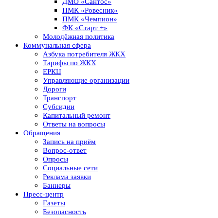
ДМО «Сантос»
ПМК «Ровесник»
ПМК «Чемпион»
ФК «Старт +»
Молодёжная политика
Коммунальная сфера
Азбука потребителя ЖКХ
Тарифы по ЖКХ
ЕРКЦ
Управляющие организации
Дороги
Транспорт
Субсидии
Капитальный ремонт
Ответы на вопросы
Обращения
Запись на приём
Вопрос-ответ
Опросы
Социальные сети
Реклама заявки
Баннеры
Пресс-центр
Газеты
Безопасность