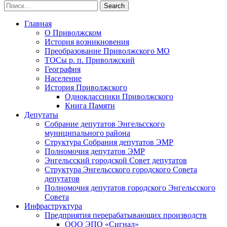
Главная
О Приволжском
История возникновения
Преобразование Приволжского МО
ТОСы р. п. Приволжский
География
Население
История Приволжского
Одноклассники Приволжского
Книга Памяти
Депутаты
Собрание депутатов Энгельсского
муниципального района
Структура Собрания депутатов ЭМР
Полномочия депутатов ЭМР
Энгельсский городской Совет депутатов
Структура Энгельсского городского Совета
депутатов
Полномочия депутатов городского Энгельсского
Совета
Инфраструктура
Предприятия перерабатывающих производств
ООО ЭПО «Сигнал»