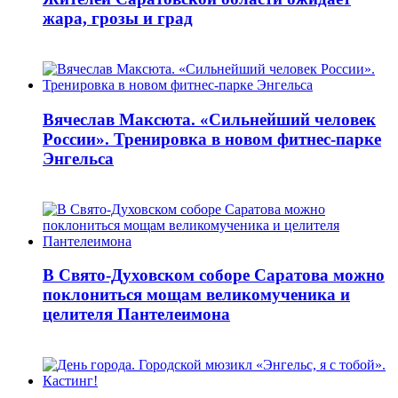
жара, грозы и град
Вячеслав Максюта. «Сильнейший человек
России». Тренировка в новом фитнес-парке
Энгельса
В Свято-Духовском соборе Саратова можно
поклониться мощам великомученика и
целителя Пантелеимона