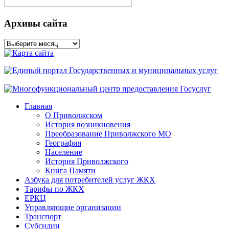
Архивы сайта
Архивы
сайта
Главная
О Приволжском
История возникновения
Преобразование Приволжского МО
География
Население
История Приволжского
Книга Памяти
Азбука для потребителей услуг ЖКХ
Тарифы по ЖКХ
ЕРКЦ
Управляющие организации
Транспорт
Субсидии