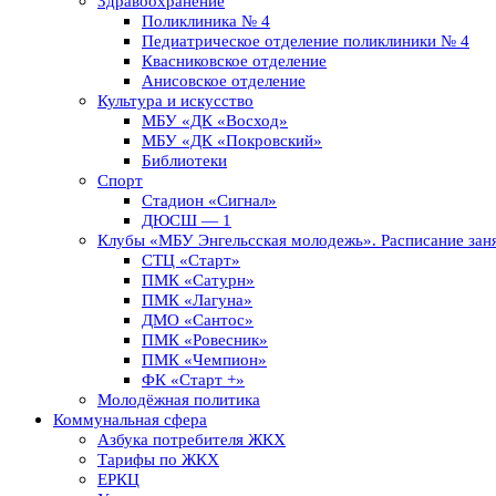
Здравоохранение
Поликлиника № 4
Педиатрическое отделение поликлиники № 4
Квасниковское отделение
Анисовское отделение
Культура и искусство
МБУ «ДК «Восход»
МБУ «ДК «Покровский»
Библиотеки
Спорт
Стадион «Сигнал»
ДЮСШ — 1
Клубы «МБУ Энгельсская молодежь». Расписание заня
СТЦ «Старт»
ПМК «Сатурн»
ПМК «Лагуна»
ДМО «Сантос»
ПМК «Ровесник»
ПМК «Чемпион»
ФК «Старт +»
Молодёжная политика
Коммунальная сфера
Азбука потребителя ЖКХ
Тарифы по ЖКХ
ЕРКЦ