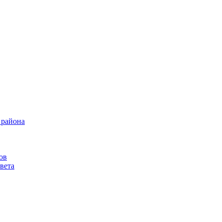
 района
ов
вета