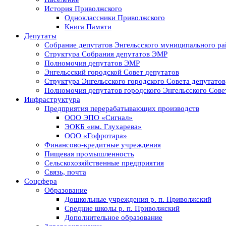
История Приволжского
Одноклассники Приволжского
Книга Памяти
Депутаты
Собрание депутатов Энгельсского муниципального ра
Структура Собрания депутатов ЭМР
Полномочия депутатов ЭМР
Энгельсский городской Совет депутатов
Структура Энгельсского городского Совета депутатов
Полномочия депутатов городского Энгельсского Сове
Инфраструктура
Предприятия перерабатывающих производств
ООО ЭПО «Сигнал»
ЭОКБ «им. Глухарева»
ООО «Гофротара»
Финансово-кредитные учреждения
Пищевая промышленность
Сельскохозяйственные предприятия
Связь, почта
Соцсфера
Образование
Дошкольные учреждения р. п. Приволжский
Средние школы р. п. Приволжский
Дополнительное образование