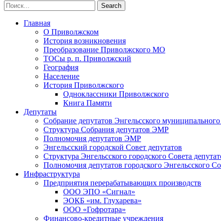
Главная
О Приволжском
История возникновения
Преобразование Приволжского МО
ТОСы р. п. Приволжский
География
Население
История Приволжского
Одноклассники Приволжского
Книга Памяти
Депутаты
Собрание депутатов Энгельсского муниципального
Структура Собрания депутатов ЭМР
Полномочия депутатов ЭМР
Энгельсский городской Совет депутатов
Структура Энгельсского городского Совета депутат
Полномочия депутатов городского Энгельсского Со
Инфраструктура
Предприятия перерабатывающих производств
ООО ЭПО «Сигнал»
ЭОКБ «им. Глухарева»
ООО «Гофротара»
Финансово-кредитные учреждения