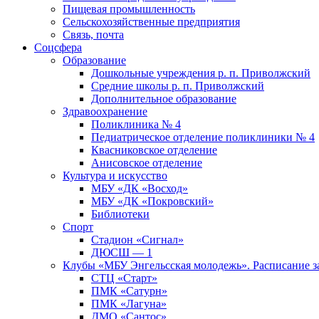
Пищевая промышленность
Сельскохозяйственные предприятия
Связь, почта
Соцсфера
Образование
Дошкольные учреждения р. п. Приволжский
Средние школы р. п. Приволжский
Дополнительное образование
Здравоохранение
Поликлиника № 4
Педиатрическое отделение поликлиники № 4
Квасниковское отделение
Анисовское отделение
Культура и искусство
МБУ «ДК «Восход»
МБУ «ДК «Покровский»
Библиотеки
Спорт
Стадион «Сигнал»
ДЮСШ — 1
Клубы «МБУ Энгельсская молодежь». Расписание з
СТЦ «Старт»
ПМК «Сатурн»
ПМК «Лагуна»
ДМО «Сантос»