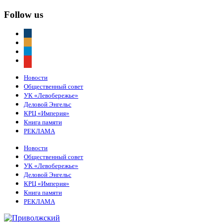
Follow us
vkontakte
odnoklassniki
telegram
youtube
Новости
Общественный совет
УК «Левобережье»
Деловой Энгельс
КРЦ «Империя»
Книга памяти
РЕКЛАМА
Новости
Общественный совет
УК «Левобережье»
Деловой Энгельс
КРЦ «Империя»
Книга памяти
РЕКЛАМА