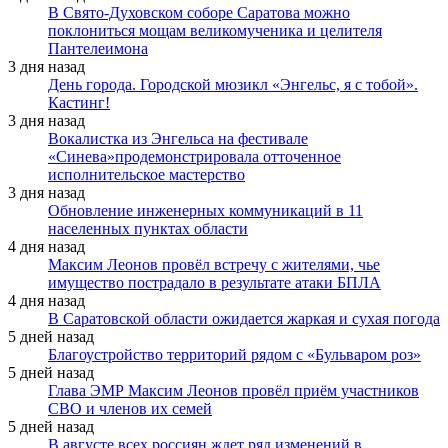
В Свято-Духовском соборе Саратова можно
поклониться мощам великомученика и целителя
Пантелеимона
3 дня назад
День города. Городской мюзикл «Энгельс, я с тобой».
Кастинг!
3 дня назад
Вокалистка из Энгельса на фестивале
«Синева»продемонстрировала отточенное
исполнительское мастерство
3 дня назад
Обновление инженерных коммуникаций в 11
населенных пунктах области
4 дня назад
Максим Леонов провёл встречу с жителями, чье
имущество пострадало в результате атаки БПЛА
4 дня назад
В Саратовской области ожидается жаркая и сухая погода
5 дней назад
Благоустройство территорий рядом с «Бульваром роз»
5 дней назад
Глава ЭМР Максим Леонов провёл приём участников
СВО и членов их семей
5 дней назад
В августе всех россиян ждет ряд изменений в