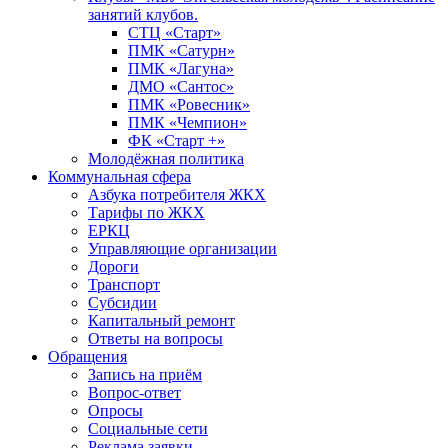
занятий клубов.
СТЦ «Старт»
ПМК «Сатурн»
ПМК «Лагуна»
ДМО «Сантос»
ПМК «Ровесник»
ПМК «Чемпион»
ФК «Старт +»
Молодёжная политика
Коммунальная сфера
Азбука потребителя ЖКХ
Тарифы по ЖКХ
ЕРКЦ
Управляющие организации
Дороги
Транспорт
Субсидии
Капитальный ремонт
Ответы на вопросы
Обращения
Запись на приём
Вопрос-ответ
Опросы
Социальные сети
Реклама заявки