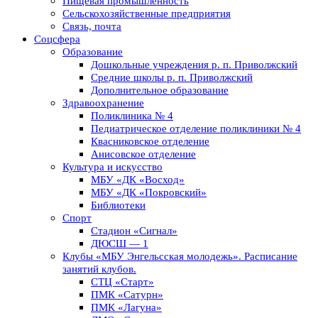
Пищевая промышленность
Сельскохозяйственные предприятия
Связь, почта
Соцсфера
Образование
Дошкольные учреждения р. п. Приволжский
Средние школы р. п. Приволжский
Дополнительное образование
Здравоохранение
Поликлиника № 4
Педиатрическое отделение поликлиники № 4
Квасниковское отделение
Анисовское отделение
Культура и искусство
МБУ «ДК «Восход»
МБУ «ДК «Покровский»
Библиотеки
Спорт
Стадион «Сигнал»
ДЮСШ — 1
Клубы «МБУ Энгельсская молодежь». Расписание
занятий клубов.
СТЦ «Старт»
ПМК «Сатурн»
ПМК «Лагуна»