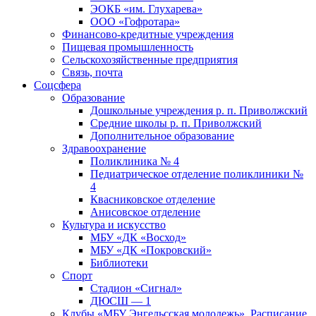
ЭОКБ «им. Глухарева»
ООО «Гофротара»
Финансово-кредитные учреждения
Пищевая промышленность
Сельскохозяйственные предприятия
Связь, почта
Соцсфера
Образование
Дошкольные учреждения р. п. Приволжский
Средние школы р. п. Приволжский
Дополнительное образование
Здравоохранение
Поликлиника № 4
Педиатрическое отделение поликлиники №
4
Квасниковское отделение
Анисовское отделение
Культура и искусство
МБУ «ДК «Восход»
МБУ «ДК «Покровский»
Библиотеки
Спорт
Стадион «Сигнал»
ДЮСШ — 1
Клубы «МБУ Энгельсская молодежь». Расписание