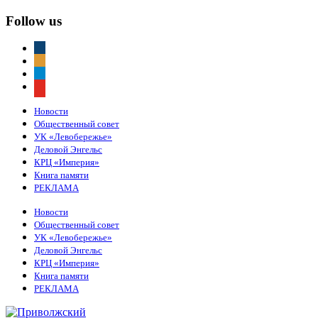
Follow us
vkontakte
odnoklassniki
telegram
youtube
Новости
Общественный совет
УК «Левобережье»
Деловой Энгельс
КРЦ «Империя»
Книга памяти
РЕКЛАМА
Новости
Общественный совет
УК «Левобережье»
Деловой Энгельс
КРЦ «Империя»
Книга памяти
РЕКЛАМА