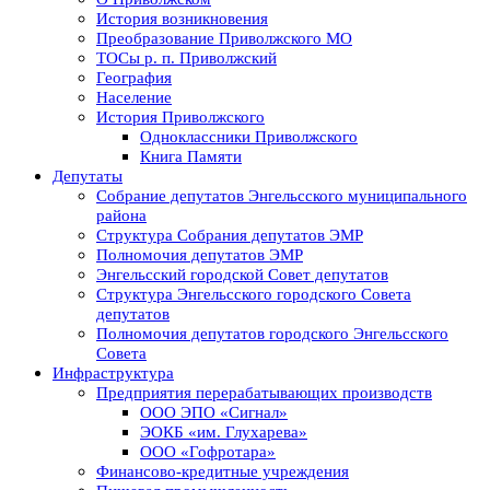
История возникновения
Преобразование Приволжского МО
ТОСы р. п. Приволжский
География
Население
История Приволжского
Одноклассники Приволжского
Книга Памяти
Депутаты
Собрание депутатов Энгельсского муниципального
района
Структура Собрания депутатов ЭМР
Полномочия депутатов ЭМР
Энгельсский городской Совет депутатов
Структура Энгельсского городского Совета
депутатов
Полномочия депутатов городского Энгельсского
Совета
Инфраструктура
Предприятия перерабатывающих производств
ООО ЭПО «Сигнал»
ЭОКБ «им. Глухарева»
ООО «Гофротара»
Финансово-кредитные учреждения