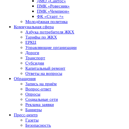
ДМО «Сантос»
ПМК «Ровесник»
ПМК «Чемпион»
ФК «Старт +»
Молодёжная политика
Коммунальная сфера
Азбука потребителя ЖКХ
Тарифы по ЖКХ
ЕРКЦ
Управляющие организации
Дороги
Транспорт
Субсидии
Капитальный ремонт
Ответы на вопросы
Обращения
Запись на приём
Вопрос-ответ
Опросы
Социальные сети
Реклама заявки
Баннеры
Пресс-центр
Газеты
Безопасность