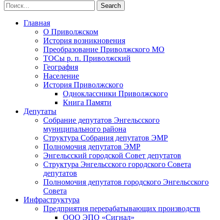
Главная
О Приволжском
История возникновения
Преобразование Приволжского МО
ТОСы р. п. Приволжский
География
Население
История Приволжского
Одноклассники Приволжского
Книга Памяти
Депутаты
Собрание депутатов Энгельсского
муниципального района
Структура Собрания депутатов ЭМР
Полномочия депутатов ЭМР
Энгельсский городской Совет депутатов
Структура Энгельсского городского Совета
депутатов
Полномочия депутатов городского Энгельсского
Совета
Инфраструктура
Предприятия перерабатывающих производств
ООО ЭПО «Сигнал»