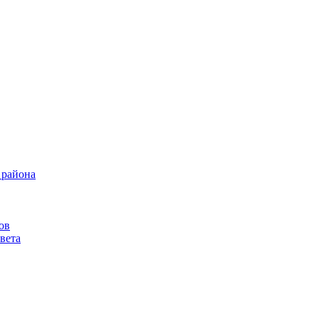
 района
ов
вета