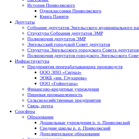
История Приволжского
Одноклассники Приволжского
Книга Памяти
Депутаты
Собрание депутатов Энгельсского муниципального ра
Структура Собрания депутатов ЭМР
Полномочия депутатов ЭМР
Энгельсский городской Совет депутатов
Структура Энгельсского городского Совета депутатов
Полномочия депутатов городского Энгельсского Сове
Инфраструктура
Предприятия перерабатывающих производств
ООО ЭПО «Сигнал»
ЭОКБ «им. Глухарева»
ООО «Гофротара»
Финансово-кредитные учреждения
Пищевая промышленность
Сельскохозяйственные предприятия
Связь, почта
Соцсфера
Образование
Дошкольные учреждения р. п. Приволжский
Средние школы р. п. Приволжский
Дополнительное образование