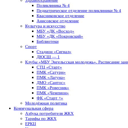
Здравоохранение
Поликлиника № 4
Педиатрическое отделение поликлиники № 4
Квасниковское отделение
Анисовское отделение
Культура и искусство
МБУ «ДК «Восход»
МБУ «ДК «Покровский»
Библиотеки
Спорт
Стадион «Сигнал»
ДЮСШ — 1
Клубы «МБУ Энгельсская молодежь». Расписание заня
СТЦ «Старт»
ПМК «Сатурн»
ПМК «Лагуна»
ДМО «Сантос»
ПМК «Ровесник»
ПМК «Чемпион»
ФК «Старт +»
Молодёжная политика
Коммунальная сфера
Азбука потребителя ЖКХ
Тарифы по ЖКХ
ЕРКЦ