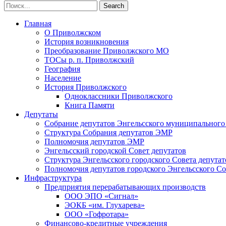
Главная
О Приволжском
История возникновения
Преобразование Приволжского МО
ТОСы р. п. Приволжский
География
Население
История Приволжского
Одноклассники Приволжского
Книга Памяти
Депутаты
Собрание депутатов Энгельсского муниципального
Структура Собрания депутатов ЭМР
Полномочия депутатов ЭМР
Энгельсский городской Совет депутатов
Структура Энгельсского городского Совета депутат
Полномочия депутатов городского Энгельсского Со
Инфраструктура
Предприятия перерабатывающих производств
ООО ЭПО «Сигнал»
ЭОКБ «им. Глухарева»
ООО «Гофротара»
Финансово-кредитные учреждения