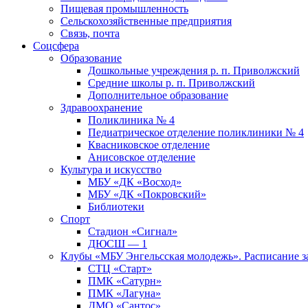
Пищевая промышленность
Сельскохозяйственные предприятия
Связь, почта
Соцсфера
Образование
Дошкольные учреждения р. п. Приволжский
Средние школы р. п. Приволжский
Дополнительное образование
Здравоохранение
Поликлиника № 4
Педиатрическое отделение поликлиники № 4
Квасниковское отделение
Анисовское отделение
Культура и искусство
МБУ «ДК «Восход»
МБУ «ДК «Покровский»
Библиотеки
Спорт
Стадион «Сигнал»
ДЮСШ — 1
Клубы «МБУ Энгельсская молодежь». Расписание з
СТЦ «Старт»
ПМК «Сатурн»
ПМК «Лагуна»
ДМО «Сантос»