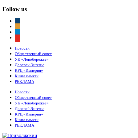
Follow us
vkontakte
odnoklassniki
telegram
youtube
Новости
Общественный совет
УК «Левобережье»
Деловой Энгельс
КРЦ «Империя»
Книга памяти
РЕКЛАМА
Новости
Общественный совет
УК «Левобережье»
Деловой Энгельс
КРЦ «Империя»
Книга памяти
РЕКЛАМА