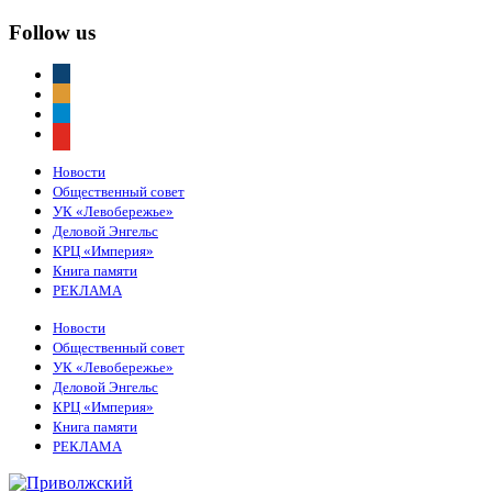
Follow us
vkontakte
odnoklassniki
telegram
youtube
Новости
Общественный совет
УК «Левобережье»
Деловой Энгельс
КРЦ «Империя»
Книга памяти
РЕКЛАМА
Новости
Общественный совет
УК «Левобережье»
Деловой Энгельс
КРЦ «Империя»
Книга памяти
РЕКЛАМА