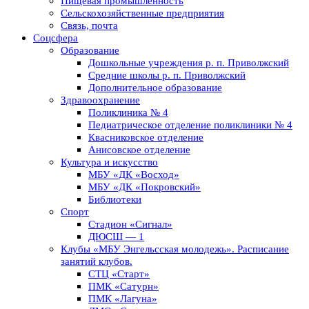
Пищевая промышленность
Сельскохозяйственные предприятия
Связь, почта
Соцсфера
Образование
Дошкольные учреждения р. п. Приволжский
Средние школы р. п. Приволжский
Дополнительное образование
Здравоохранение
Поликлиника № 4
Педиатрическое отделение поликлиники № 4
Квасниковское отделение
Анисовское отделение
Культура и искусство
МБУ «ДК «Восход»
МБУ «ДК «Покровский»
Библиотеки
Спорт
Стадион «Сигнал»
ДЮСШ — 1
Клубы «МБУ Энгельсская молодежь». Расписание
занятий клубов.
СТЦ «Старт»
ПМК «Сатурн»
ПМК «Лагуна»