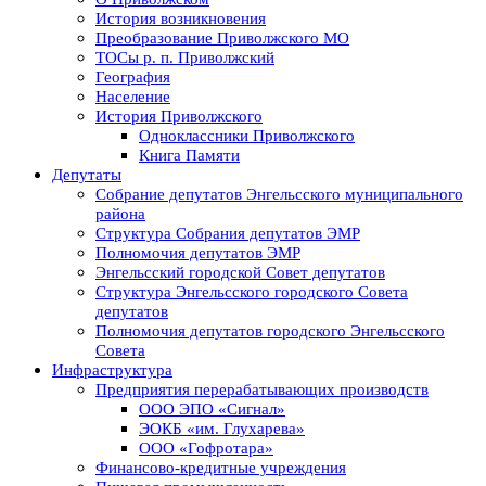
История возникновения
Преобразование Приволжского МО
ТОСы р. п. Приволжский
География
Население
История Приволжского
Одноклассники Приволжского
Книга Памяти
Депутаты
Собрание депутатов Энгельсского муниципального
района
Структура Собрания депутатов ЭМР
Полномочия депутатов ЭМР
Энгельсский городской Совет депутатов
Структура Энгельсского городского Совета
депутатов
Полномочия депутатов городского Энгельсского
Совета
Инфраструктура
Предприятия перерабатывающих производств
ООО ЭПО «Сигнал»
ЭОКБ «им. Глухарева»
ООО «Гофротара»
Финансово-кредитные учреждения