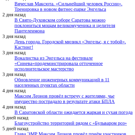
Вячеслав Максюта. «Сильнейший человек России».
Тренировка в новом фитнес-парке Энгельса
2 дня назад
В Свято-Духовском соборе Саратова можно
поклониться мощам великомученика и целителя
Пантелеимона
3 дня назад
День города. Городской мюзикл «Энгельс, я с тобой».
Кастинг!
3 дня назад
Вокалистка из Энгельса на фестивале
«Синева»продемонстрировала отточенное
исполнительское мастерство
3 дня назад
Обновление инженерных коммуникаций в 11
населенных пунктах области
4 дня назад
Максим Леонов провёл встречу с жителями, чье
имущество пострадало в результате атаки БПЛА
4 дня назад
В Саратовской области ожидается жаркая и сухая погода
5 дней назад
Благоустройство территорий рядом с «Бульваром роз»
5 дней назад
Глава ЭМР Максим Леонов провёл приём участников