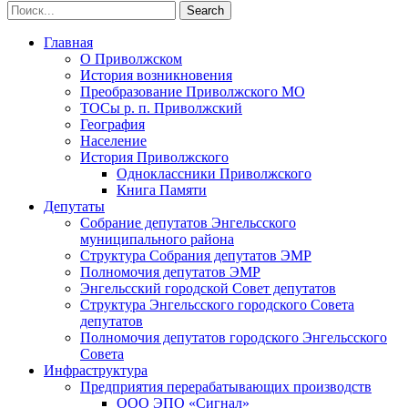
Главная
О Приволжском
История возникновения
Преобразование Приволжского МО
ТОСы р. п. Приволжский
География
Население
История Приволжского
Одноклассники Приволжского
Книга Памяти
Депутаты
Собрание депутатов Энгельсского
муниципального района
Структура Собрания депутатов ЭМР
Полномочия депутатов ЭМР
Энгельсский городской Совет депутатов
Структура Энгельсского городского Совета
депутатов
Полномочия депутатов городского Энгельсского
Совета
Инфраструктура
Предприятия перерабатывающих производств
ООО ЭПО «Сигнал»