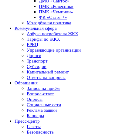
ДМО «Сантос»
ПМК «Ровесник»
ПМК «Чемпион»
ФК «Старт +»
Молодёжная политика
Коммунальная сфера
Азбука потребителя ЖКХ
Тарифы по ЖКХ
ЕРКЦ
Управляющие организации
Дороги
Транспорт
Субсидии
Капитальный ремонт
Ответы на вопросы
Обращения
Запись на приём
Вопрос-ответ
Опросы
Социальные сети
Реклама заявки
Баннеры
Пресс-центр
Газеты
Безопасность