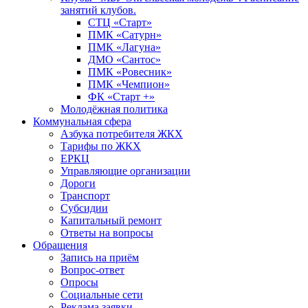
занятий клубов.
СТЦ «Старт»
ПМК «Сатурн»
ПМК «Лагуна»
ДМО «Сантос»
ПМК «Ровесник»
ПМК «Чемпион»
ФК «Старт +»
Молодёжная политика
Коммунальная сфера
Азбука потребителя ЖКХ
Тарифы по ЖКХ
ЕРКЦ
Управляющие организации
Дороги
Транспорт
Субсидии
Капитальный ремонт
Ответы на вопросы
Обращения
Запись на приём
Вопрос-ответ
Опросы
Социальные сети
Реклама заявки