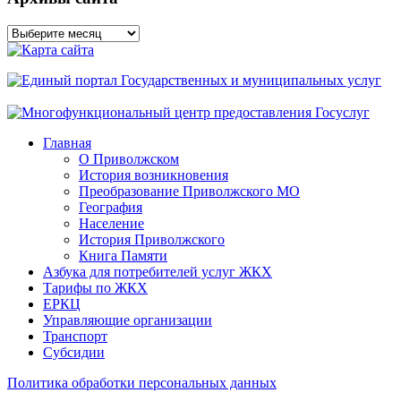
Архивы
сайта
Главная
О Приволжском
История возникновения
Преобразование Приволжского МО
География
Население
История Приволжского
Книга Памяти
Азбука для потребителей услуг ЖКХ
Тарифы по ЖКХ
ЕРКЦ
Управляющие организации
Транспорт
Субсидии
Политика обработки персональных данных