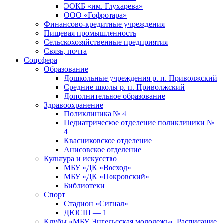
ЭОКБ «им. Глухарева»
ООО «Гофротара»
Финансово-кредитные учреждения
Пищевая промышленность
Сельскохозяйственные предприятия
Связь, почта
Соцсфера
Образование
Дошкольные учреждения р. п. Приволжский
Средние школы р. п. Приволжский
Дополнительное образование
Здравоохранение
Поликлиника № 4
Педиатрическое отделение поликлиники №
4
Квасниковское отделение
Анисовское отделение
Культура и искусство
МБУ «ДК «Восход»
МБУ «ДК «Покровский»
Библиотеки
Спорт
Стадион «Сигнал»
ДЮСШ — 1
Клубы «МБУ Энгельсская молодежь». Расписание