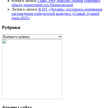
Юлия
к записи
Глава ЭМР Максим Леонов совершил
объезд территорий р.п.Приволжский
Лилия
к записи
В ЦТ «Дружба» состоялась церемония
награждения победителей конкурса «Самый лучший
папа-2025»
Рубрики
Рубрики
Архивы сайта