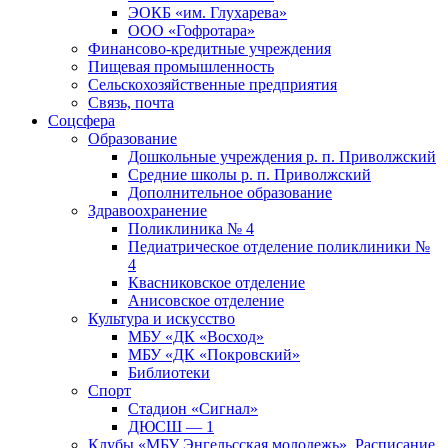
ЭОКБ «им. Глухарева»
ООО «Гофротара»
Финансово-кредитные учреждения
Пищевая промышленность
Сельскохозяйственные предприятия
Связь, почта
Соцсфера
Образование
Дошкольные учреждения р. п. Приволжский
Средние школы р. п. Приволжский
Дополнительное образование
Здравоохранение
Поликлиника № 4
Педиатрическое отделение поликлиники №
4
Квасниковское отделение
Анисовское отделение
Культура и искусство
МБУ «ДК «Восход»
МБУ «ДК «Покровский»
Библиотеки
Спорт
Стадион «Сигнал»
ДЮСШ — 1
Клубы «МБУ Энгельсская молодежь». Расписание