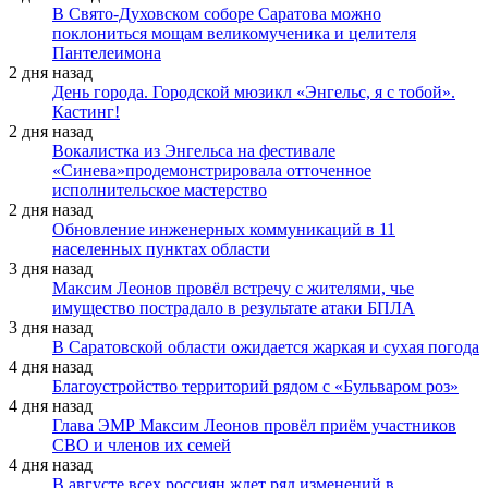
В Свято-Духовском соборе Саратова можно
поклониться мощам великомученика и целителя
Пантелеимона
2 дня назад
День города. Городской мюзикл «Энгельс, я с тобой».
Кастинг!
2 дня назад
Вокалистка из Энгельса на фестивале
«Синева»продемонстрировала отточенное
исполнительское мастерство
2 дня назад
Обновление инженерных коммуникаций в 11
населенных пунктах области
3 дня назад
Максим Леонов провёл встречу с жителями, чье
имущество пострадало в результате атаки БПЛА
3 дня назад
В Саратовской области ожидается жаркая и сухая погода
4 дня назад
Благоустройство территорий рядом с «Бульваром роз»
4 дня назад
Глава ЭМР Максим Леонов провёл приём участников
СВО и членов их семей
4 дня назад
В августе всех россиян ждет ряд изменений в