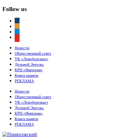
Follow us
vkontakte
odnoklassniki
telegram
youtube
Новости
Общественный совет
УК «Левобережье»
Деловой Энгельс
КРЦ «Империя»
Книга памяти
РЕКЛАМА
Новости
Общественный совет
УК «Левобережье»
Деловой Энгельс
КРЦ «Империя»
Книга памяти
РЕКЛАМА