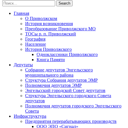
Главная
О Приволжском
История возникновения
Преобразование Приволжского МО
ТОСы р. п. Приволжский
География
Население
История Приволжского
Одноклассники Приволжского
Книга Памяти
Депутаты
Собрание депутатов Энгельсского
муниципального района
Структура Собрания депутатов ЭМР
Полномочия депутатов ЭМР
Энгельсский городской Совет депутатов
Структура Энгельсского городского Совета
депутатов
Полномочия депутатов городского Энгельсского
Совета
Инфраструктура
Предприятия перерабатывающих производств
ООО ЭПО «Сигнал»