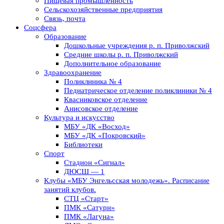
Пищевая промышленность
Сельскохозяйственные предприятия
Связь, почта
Соцсфера
Образование
Дошкольные учреждения р. п. Приволжский
Средние школы р. п. Приволжский
Дополнительное образование
Здравоохранение
Поликлиника № 4
Педиатрическое отделение поликлиники № 4
Квасниковское отделение
Анисовское отделение
Культура и искусство
МБУ «ДК «Восход»
МБУ «ДК «Покровский»
Библиотеки
Спорт
Стадион «Сигнал»
ДЮСШ — 1
Клубы «МБУ Энгельсская молодежь». Расписание
занятий клубов.
СТЦ «Старт»
ПМК «Сатурн»
ПМК «Лагуна»