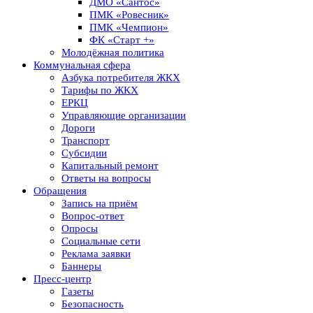
ДМО «Сантос»
ПМК «Ровесник»
ПМК «Чемпион»
ФК «Старт +»
Молодёжная политика
Коммунальная сфера
Азбука потребителя ЖКХ
Тарифы по ЖКХ
ЕРКЦ
Управляющие организации
Дороги
Транспорт
Субсидии
Капитальный ремонт
Ответы на вопросы
Обращения
Запись на приём
Вопрос-ответ
Опросы
Социальные сети
Реклама заявки
Баннеры
Пресс-центр
Газеты
Безопасность