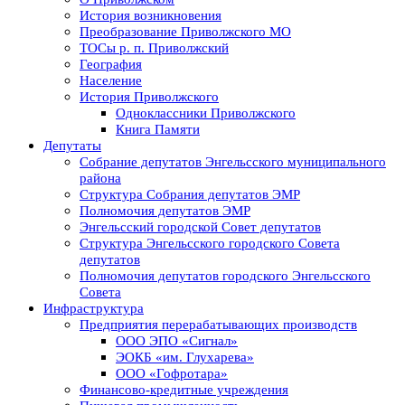
История возникновения
Преобразование Приволжского МО
ТОСы р. п. Приволжский
География
Население
История Приволжского
Одноклассники Приволжского
Книга Памяти
Депутаты
Собрание депутатов Энгельсского муниципального
района
Структура Собрания депутатов ЭМР
Полномочия депутатов ЭМР
Энгельсский городской Совет депутатов
Структура Энгельсского городского Совета
депутатов
Полномочия депутатов городского Энгельсского
Совета
Инфраструктура
Предприятия перерабатывающих производств
ООО ЭПО «Сигнал»
ЭОКБ «им. Глухарева»
ООО «Гофротара»
Финансово-кредитные учреждения