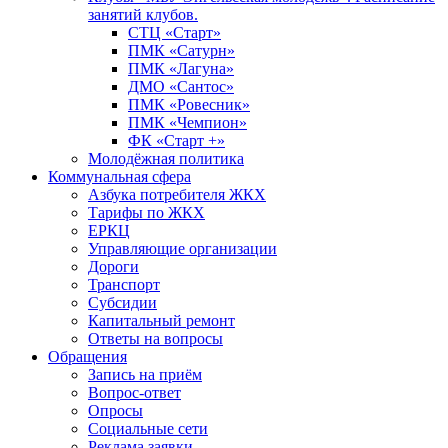
занятий клубов.
СТЦ «Старт»
ПМК «Сатурн»
ПМК «Лагуна»
ДМО «Сантос»
ПМК «Ровесник»
ПМК «Чемпион»
ФК «Старт +»
Молодёжная политика
Коммунальная сфера
Азбука потребителя ЖКХ
Тарифы по ЖКХ
ЕРКЦ
Управляющие организации
Дороги
Транспорт
Субсидии
Капитальный ремонт
Ответы на вопросы
Обращения
Запись на приём
Вопрос-ответ
Опросы
Социальные сети
Реклама заявки