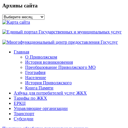
Архивы сайта
Архивы
сайта
Главная
О Приволжском
История возникновения
Преобразование Приволжского МО
География
Население
История Приволжского
Книга Памяти
Азбука для потребителей услуг ЖКХ
Тарифы по ЖКХ
ЕРКЦ
Управляющие организации
Транспорт
Субсидии