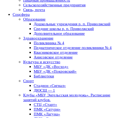
Пищевая промышленность
Сельскохозяйственные предприятия
Связь, почта
Соцсфера
Образование
Дошкольные учреждения р. п. Приволжский
Средние школы р. п. Приволжский
Дополнительное образование
Здравоохранение
Поликлиника № 4
Педиатрическое отделение поликлиники № 4
Квасниковское отделение
Анисовское отделение
Культура и искусство
МБУ «ДК «Восход»
МБУ «ДК «Покровский»
Библиотеки
Спорт
Стадион «Сигнал»
ДЮСШ — 1
Клубы «МБУ Энгельсская молодежь». Расписание
занятий клубов.
СТЦ «Старт»
ПМК «Сатурн»
ПМК «Лагуна»