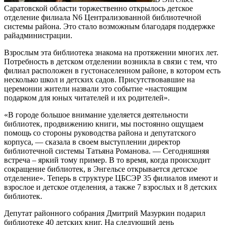
Саратовской области торжественно открылось детское
отделение филиала N6 Централизованной библиотечной
системы района. Это стало возможным благодаря поддержке
райадминистрации.
Взрослым эта библиотека знакома на протяжении многих лет.
Потребность в детском отделении возникла в связи с тем, что
филиал расположен в густонаселенном районе, в котором есть
несколько школ и детских садов. Присутствовавшие на
церемонии жители назвали это событие «настоящим
подарком для юных читателей и их родителей».
«В городе большое внимание уделяется деятельности
библиотек, продвижению книги, мы постоянно ощущаем
помощь со стороны руководства района и депутатского
корпуса, — сказала в своем выступлении директор
библиотечной системы Татьяна Романова. — Сегодняшняя
встреча – яркий тому пример. В то время, когда происходит
сокращение библиотек, в Энгельсе открывается детское
отделение». Теперь в структуре ЦБСЭР 35 филиалов имеют и
взрослое и детское отделения, а также 7 взрослых и 8 детских
библиотек.
Депутат районного собрания Дмитрий Мазуркин подарил
библиотеке 40 детских книг. На следующий день