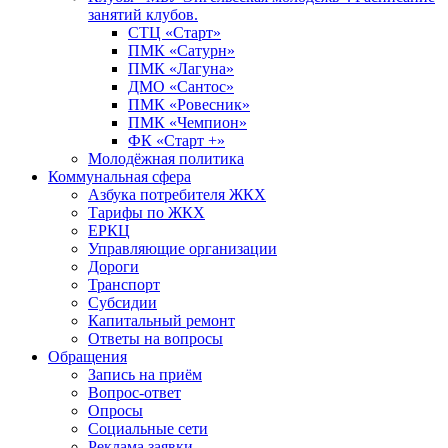
занятий клубов.
СТЦ «Старт»
ПМК «Сатурн»
ПМК «Лагуна»
ДМО «Сантос»
ПМК «Ровесник»
ПМК «Чемпион»
ФК «Старт +»
Молодёжная политика
Коммунальная сфера
Азбука потребителя ЖКХ
Тарифы по ЖКХ
ЕРКЦ
Управляющие организации
Дороги
Транспорт
Субсидии
Капитальный ремонт
Ответы на вопросы
Обращения
Запись на приём
Вопрос-ответ
Опросы
Социальные сети
Реклама заявки