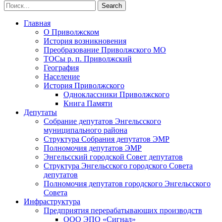
Главная
О Приволжском
История возникновения
Преобразование Приволжского МО
ТОСы р. п. Приволжский
География
Население
История Приволжского
Одноклассники Приволжского
Книга Памяти
Депутаты
Собрание депутатов Энгельсского
муниципального района
Структура Собрания депутатов ЭМР
Полномочия депутатов ЭМР
Энгельсский городской Совет депутатов
Структура Энгельсского городского Совета
депутатов
Полномочия депутатов городского Энгельсского
Совета
Инфраструктура
Предприятия перерабатывающих производств
ООО ЭПО «Сигнал»