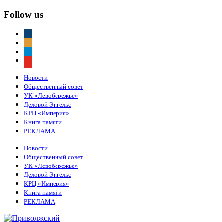
Follow us
vkontakte
odnoklassniki
telegram
youtube
Новости
Общественный совет
УК «Левобережье»
Деловой Энгельс
КРЦ «Империя»
Книга памяти
РЕКЛАМА
Новости
Общественный совет
УК «Левобережье»
Деловой Энгельс
КРЦ «Империя»
Книга памяти
РЕКЛАМА