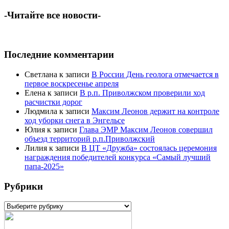
-Читайте все новости-
Последние комментарии
Светлана
к записи
В России День геолога отмечается в
первое воскресенье апреля
Елена
к записи
В р.п. Приволжском проверили ход
расчистки дорог
Людмила
к записи
Максим Леонов держит на контроле
ход уборки снега в Энгельсе
Юлия
к записи
Глава ЭМР Максим Леонов совершил
объезд территорий р.п.Приволжский
Лилия
к записи
В ЦТ «Дружба» состоялась церемония
награждения победителей конкурса «Самый лучший
папа-2025»
Рубрики
Рубрики