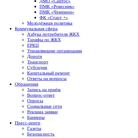
ДМО «Сантос»
ПМК «Ровесник»
ПМК «Чемпион»
ФК «Старт +»
Молодёжная политика
Коммунальная сфера
Азбука потребителя ЖКХ
Тарифы по ЖКХ
ЕРКЦ
Управляющие организации
Дороги
Транспорт
Субсидии
Капитальный ремонт
Ответы на вопросы
Обращения
Запись на приём
Вопрос-ответ
Опросы
Социальные сети
Реклама заявки
Баннеры
Пресс-центр
Газеты
Безопасность