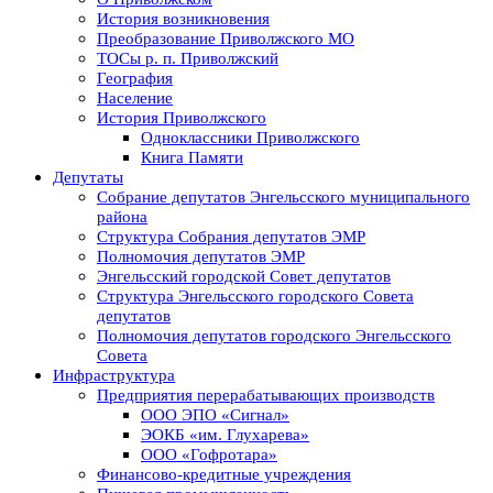
История возникновения
Преобразование Приволжского МО
ТОСы р. п. Приволжский
География
Население
История Приволжского
Одноклассники Приволжского
Книга Памяти
Депутаты
Собрание депутатов Энгельсского муниципального
района
Структура Собрания депутатов ЭМР
Полномочия депутатов ЭМР
Энгельсский городской Совет депутатов
Структура Энгельсского городского Совета
депутатов
Полномочия депутатов городского Энгельсского
Совета
Инфраструктура
Предприятия перерабатывающих производств
ООО ЭПО «Сигнал»
ЭОКБ «им. Глухарева»
ООО «Гофротара»
Финансово-кредитные учреждения