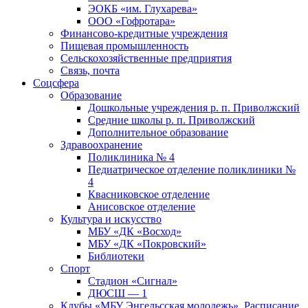
ЭОКБ «им. Глухарева»
ООО «Гофротара»
Финансово-кредитные учреждения
Пищевая промышленность
Сельскохозяйственные предприятия
Связь, почта
Соцсфера
Образование
Дошкольные учреждения р. п. Приволжский
Средние школы р. п. Приволжский
Дополнительное образование
Здравоохранение
Поликлиника № 4
Педиатрическое отделение поликлиники №
4
Квасниковское отделение
Анисовское отделение
Культура и искусство
МБУ «ДК «Восход»
МБУ «ДК «Покровский»
Библиотеки
Спорт
Стадион «Сигнал»
ДЮСШ — 1
Клубы «МБУ Энгельсская молодежь». Расписание