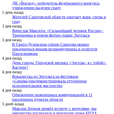
ДК «Восход»- победитель федерального конкурса,
учреждению выделен грант
1 день назад
Жителей Саратовской области ожидает жара, грозы и
град
3 дня назад
Вячеслав Максюта. «Сильнейший человек России».
Тренировка в новом фитнес-парке Энгельса
3 дня назад
В Свято-Духовском соборе Саратова можно
поклониться мощам великомученика и целителя
Пантелеимона
4 дня назад
День города. Городской мюзикл «Энгельс, я с тобой».
Кастинг!
4 дня назад
Вокалистка из Энгельса на фестивале
«Синева»продемонстрировала отточенное
исполнительское мастерство
4 дня назад
Обновление инженерных коммуникаций в 11
населенных пунктах области
5 дней назад
Максим Леонов провёл встречу с жителями, чье
имущество пострадало в результате атаки БПЛА