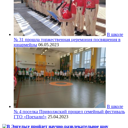
В школе
№ 31 прошла торжественная церемония посвящения в
юнармейцы
06.05.2023
В школе
№ 4 поселка Приволжский прошел семейный фестиваль
ГТО «Поехали!»
25.04.2023