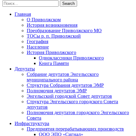
Главная
О Приволжском
История возникновения
Преобразование Приволжского МО
ТОСы р. п. Приволжский
География
Население
История Приволжского
Одноклассники Приволжского
Книга Памяти
Депутаты
Собрание депутатов Энгельсского
муниципального района
Структура Собрания депутатов ЭМР
Полномочия депутатов ЭМР
Энгельсский городской Совет депутатов
Структура Энгельсского городского Совета
депутатов
Полномочия депутатов городского Энгельсского
Совета
Инфраструктура
Предприятия перерабатывающих производств
ООО ЭПО «Сигнал»