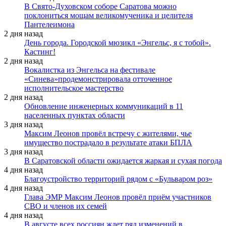
В Свято-Духовском соборе Саратова можно
поклониться мощам великомученика и целителя
Пантелеимона
2 дня назад
День города. Городской мюзикл «Энгельс, я с тобой».
Кастинг!
2 дня назад
Вокалистка из Энгельса на фестивале
«Синева»продемонстрировала отточенное
исполнительское мастерство
2 дня назад
Обновление инженерных коммуникаций в 11
населенных пунктах области
3 дня назад
Максим Леонов провёл встречу с жителями, чье
имущество пострадало в результате атаки БПЛА
3 дня назад
В Саратовской области ожидается жаркая и сухая погода
4 дня назад
Благоустройство территорий рядом с «Бульваром роз»
4 дня назад
Глава ЭМР Максим Леонов провёл приём участников
СВО и членов их семей
4 дня назад
В августе всех россиян ждет ряд изменений в