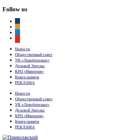
Follow us
vkontakte
odnoklassniki
telegram
youtube
Новости
Общественный совет
УК «Левобережье»
Деловой Энгельс
КРЦ «Империя»
Книга памяти
РЕКЛАМА
Новости
Общественный совет
УК «Левобережье»
Деловой Энгельс
КРЦ «Империя»
Книга памяти
РЕКЛАМА