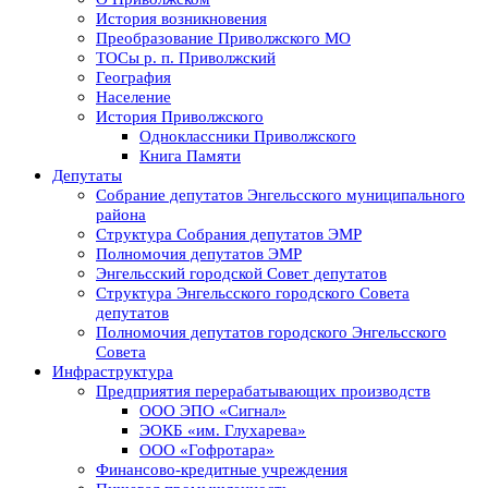
История возникновения
Преобразование Приволжского МО
ТОСы р. п. Приволжский
География
Население
История Приволжского
Одноклассники Приволжского
Книга Памяти
Депутаты
Собрание депутатов Энгельсского муниципального
района
Структура Собрания депутатов ЭМР
Полномочия депутатов ЭМР
Энгельсский городской Совет депутатов
Структура Энгельсского городского Совета
депутатов
Полномочия депутатов городского Энгельсского
Совета
Инфраструктура
Предприятия перерабатывающих производств
ООО ЭПО «Сигнал»
ЭОКБ «им. Глухарева»
ООО «Гофротара»
Финансово-кредитные учреждения