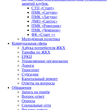
занятий клубов.
СТЦ «Старт»
ПМК «Сатурн»
ПМК «Лагуна»
ДМО «Сантос»
ПМК «Ровесник»
ПМК «Чемпион»
ФК «Старт +»
Молодёжная политика
Коммунальная сфера
Азбука потребителя ЖКХ
Тарифы по ЖКХ
ЕРКЦ
Управляющие организации
Дороги
Транспорт
Субсидии
Капитальный ремонт
Ответы на вопросы
Обращения
Запись на приём
Вопрос-ответ
Опросы
Социальные сети
Реклама заявки