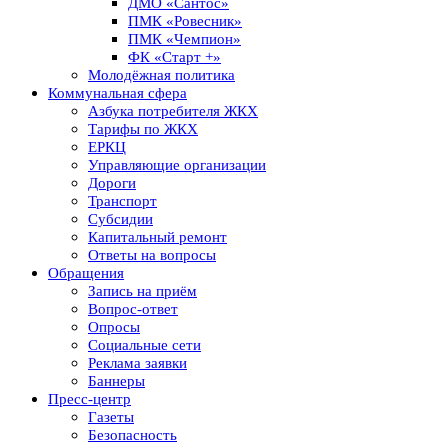
ДМО «Сантос»
ПМК «Ровесник»
ПМК «Чемпион»
ФК «Старт +»
Молодёжная политика
Коммунальная сфера
Азбука потребителя ЖКХ
Тарифы по ЖКХ
ЕРКЦ
Управляющие организации
Дороги
Транспорт
Субсидии
Капитальный ремонт
Ответы на вопросы
Обращения
Запись на приём
Вопрос-ответ
Опросы
Социальные сети
Реклама заявки
Баннеры
Пресс-центр
Газеты
Безопасность