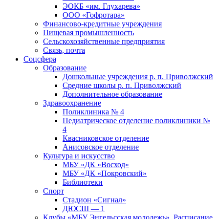
ЭОКБ «им. Глухарева»
ООО «Гофротара»
Финансово-кредитные учреждения
Пищевая промышленность
Сельскохозяйственные предприятия
Связь, почта
Соцсфера
Образование
Дошкольные учреждения р. п. Приволжский
Средние школы р. п. Приволжский
Дополнительное образование
Здравоохранение
Поликлиника № 4
Педиатрическое отделение поликлиники №
4
Квасниковское отделение
Анисовское отделение
Культура и искусство
МБУ «ДК «Восход»
МБУ «ДК «Покровский»
Библиотеки
Спорт
Стадион «Сигнал»
ДЮСШ — 1
Клубы «МБУ Энгельсская молодежь». Расписание