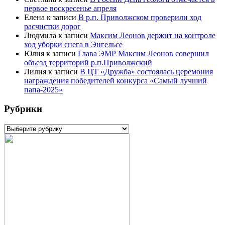
первое воскресенье апреля
Елена
к записи
В р.п. Приволжском проверили ход
расчистки дорог
Людмила
к записи
Максим Леонов держит на контроле
ход уборки снега в Энгельсе
Юлия
к записи
Глава ЭМР Максим Леонов совершил
объезд территорий р.п.Приволжский
Лилия
к записи
В ЦТ «Дружба» состоялась церемония
награждения победителей конкурса «Самый лучший
папа-2025»
Рубрики
Рубрики