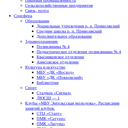
Пищевая промышленность
Сельскохозяйственные предприятия
Связь, почта
Соцсфера
Образование
Дошкольные учреждения р. п. Приволжский
Средние школы р. п. Приволжский
Дополнительное образование
Здравоохранение
Поликлиника № 4
Педиатрическое отделение поликлиники № 4
Квасниковское отделение
Анисовское отделение
Культура и искусство
МБУ «ДК «Восход»
МБУ «ДК «Покровский»
Библиотеки
Спорт
Стадион «Сигнал»
ДЮСШ — 1
Клубы «МБУ Энгельсская молодежь». Расписание
занятий клубов.
СТЦ «Старт»
ПМК «Сатурн»
ПМК «Лагуна»