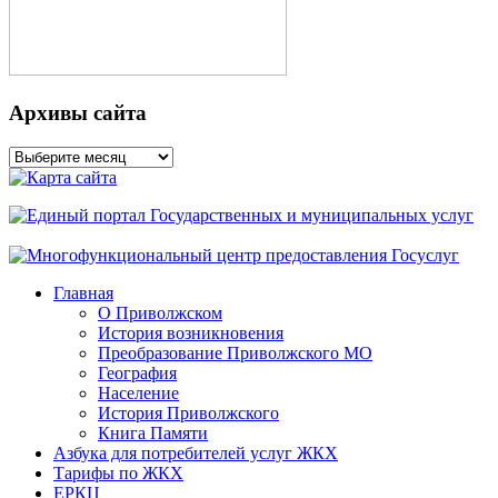
Архивы сайта
Архивы
сайта
Главная
О Приволжском
История возникновения
Преобразование Приволжского МО
География
Население
История Приволжского
Книга Памяти
Азбука для потребителей услуг ЖКХ
Тарифы по ЖКХ
ЕРКЦ