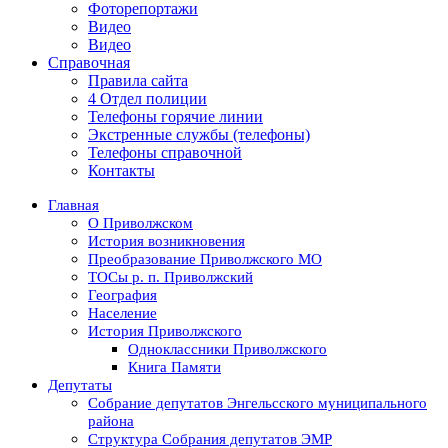
Фоторепортажи
Видео
Видео
Справочная
Правила сайта
4 Отдел полиции
Телефоны горячие линии
Экстренные службы (телефоны)
Телефоны справочной
Контакты
Главная
О Приволжском
История возникновения
Преобразование Приволжского МО
ТОСы р. п. Приволжский
География
Население
История Приволжского
Одноклассники Приволжского
Книга Памяти
Депутаты
Собрание депутатов Энгельсского муниципального
района
Структура Собрания депутатов ЭМР