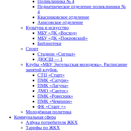
Поликлиника № 4
Педиатрическое отделение поликлиники №
4
Квасниковское отделение
Анисовское отделение
Культура и искусство
МБУ «ДК «Восход»
МБУ «ДК «Покровский»
Библиотеки
Спорт
Стадион «Сигнал»
ДЮСШ — 1
Клубы «МБУ Энгельсская молодежь». Расписание
занятий клубов.
СТЦ «Старт»
ПМК «Сатурн»
ПМК «Лагуна»
ДМО «Сантос»
ПМК «Ровесник»
ПМК «Чемпион»
ФК «Старт +»
Молодёжная политика
Коммунальная сфера
Азбука потребителя ЖКХ
Тарифы по ЖКХ