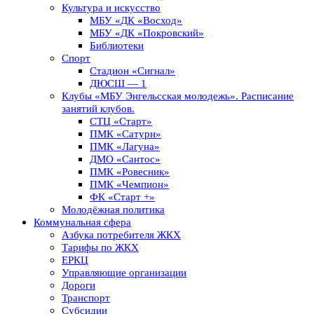
Культура и искусство
МБУ «ДК «Восход»
МБУ «ДК «Покровский»
Библиотеки
Спорт
Стадион «Сигнал»
ДЮСШ — 1
Клубы «МБУ Энгельсская молодежь». Расписание
занятий клубов.
СТЦ «Старт»
ПМК «Сатурн»
ПМК «Лагуна»
ДМО «Сантос»
ПМК «Ровесник»
ПМК «Чемпион»
ФК «Старт +»
Молодёжная политика
Коммунальная сфера
Азбука потребителя ЖКХ
Тарифы по ЖКХ
ЕРКЦ
Управляющие организации
Дороги
Транспорт
Субсидии