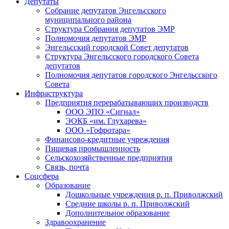
Депутаты
Собрание депутатов Энгельсского
муниципального района
Структура Собрания депутатов ЭМР
Полномочия депутатов ЭМР
Энгельсский городской Совет депутатов
Структура Энгельсского городского Совета
депутатов
Полномочия депутатов городского Энгельсского
Совета
Инфраструктура
Предприятия перерабатывающих производств
ООО ЭПО «Сигнал»
ЭОКБ «им. Глухарева»
ООО «Гофротара»
Финансово-кредитные учреждения
Пищевая промышленность
Сельскохозяйственные предприятия
Связь, почта
Соцсфера
Образование
Дошкольные учреждения р. п. Приволжский
Средние школы р. п. Приволжский
Дополнительное образование
Здравоохранение