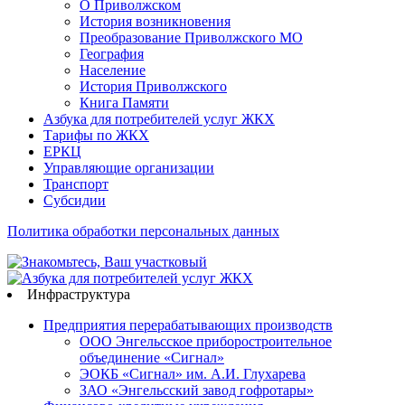
О Приволжском
История возникновения
Преобразование Приволжского МО
География
Население
История Приволжского
Книга Памяти
Азбука для потребителей услуг ЖКХ
Тарифы по ЖКХ
ЕРКЦ
Управляющие организации
Транспорт
Субсидии
Политика обработки персональных данных
Инфраструктура
Предприятия перерабатывающих производств
ООО Энгельсское приборостроительное
объединение «Сигнал»
ЭОКБ «Сигнал» им. А.И. Глухарева
ЗАО «Энгельсский завод гофротары»