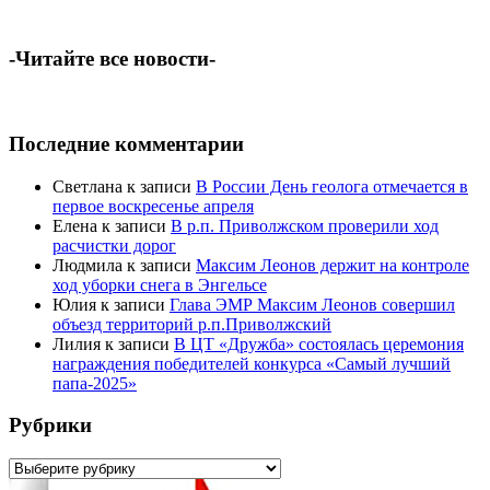
-Читайте все новости-
Последние комментарии
Светлана
к записи
В России День геолога отмечается в
первое воскресенье апреля
Елена
к записи
В р.п. Приволжском проверили ход
расчистки дорог
Людмила
к записи
Максим Леонов держит на контроле
ход уборки снега в Энгельсе
Юлия
к записи
Глава ЭМР Максим Леонов совершил
объезд территорий р.п.Приволжский
Лилия
к записи
В ЦТ «Дружба» состоялась церемония
награждения победителей конкурса «Самый лучший
папа-2025»
Рубрики
Рубрики