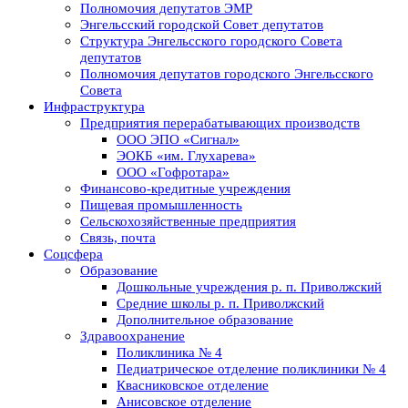
Полномочия депутатов ЭМР
Энгельсский городской Совет депутатов
Структура Энгельсского городского Совета
депутатов
Полномочия депутатов городского Энгельсского
Совета
Инфраструктура
Предприятия перерабатывающих производств
ООО ЭПО «Сигнал»
ЭОКБ «им. Глухарева»
ООО «Гофротара»
Финансово-кредитные учреждения
Пищевая промышленность
Сельскохозяйственные предприятия
Связь, почта
Соцсфера
Образование
Дошкольные учреждения р. п. Приволжский
Средние школы р. п. Приволжский
Дополнительное образование
Здравоохранение
Поликлиника № 4
Педиатрическое отделение поликлиники № 4
Квасниковское отделение
Анисовское отделение