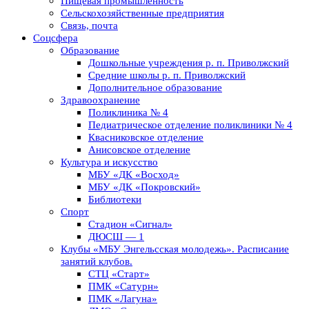
Пищевая промышленность
Сельскохозяйственные предприятия
Связь, почта
Соцсфера
Образование
Дошкольные учреждения р. п. Приволжский
Средние школы р. п. Приволжский
Дополнительное образование
Здравоохранение
Поликлиника № 4
Педиатрическое отделение поликлиники № 4
Квасниковское отделение
Анисовское отделение
Культура и искусство
МБУ «ДК «Восход»
МБУ «ДК «Покровский»
Библиотеки
Спорт
Стадион «Сигнал»
ДЮСШ — 1
Клубы «МБУ Энгельсская молодежь». Расписание
занятий клубов.
СТЦ «Старт»
ПМК «Сатурн»
ПМК «Лагуна»