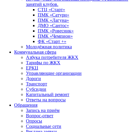
занятий клубов.
СТЦ «Старт»
ПМК «Сатурн»
ПМК «Лагуна»
ДМО «Сантос»
ПМК «Ровесник»
ПМК «Чемпион»
ФК «Старт +»
Молодёжная политика
Коммунальная сфера
Азбука потребителя ЖКХ
Тарифы по ЖКХ
ЕРКЦ
Управляющие организации
Дороги
Транспорт
Субсидии
Капитальный ремонт
Ответы на вопросы
Обращения
Запись на приём
Вопрос-ответ
Опросы
Социальные сети
Реклама заявки