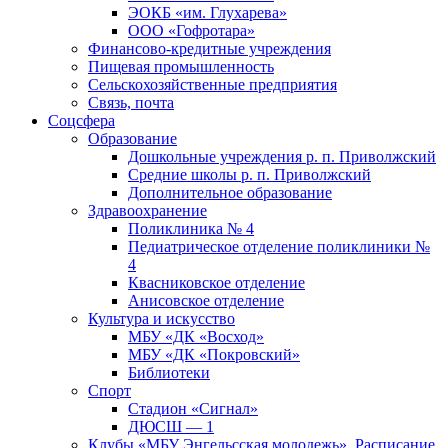
ЭОКБ «им. Глухарева»
ООО «Гофротара»
Финансово-кредитные учреждения
Пищевая промышленность
Сельскохозяйственные предприятия
Связь, почта
Соцсфера
Образование
Дошкольные учреждения р. п. Приволжский
Средние школы р. п. Приволжский
Дополнительное образование
Здравоохранение
Поликлиника № 4
Педиатрическое отделение поликлиники №
4
Квасниковское отделение
Анисовское отделение
Культура и искусство
МБУ «ДК «Восход»
МБУ «ДК «Покровский»
Библиотеки
Спорт
Стадион «Сигнал»
ДЮСШ — 1
Клубы «МБУ Энгельсская молодежь». Расписание