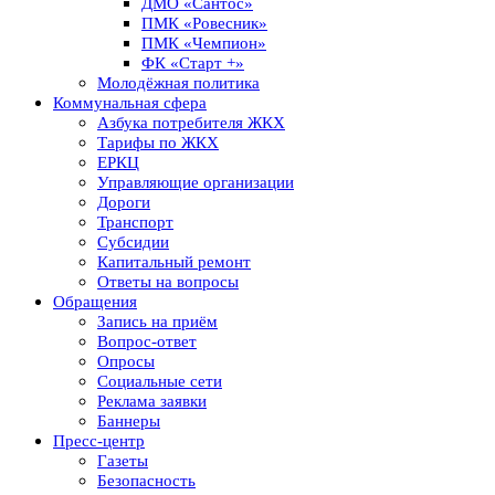
ДМО «Сантос»
ПМК «Ровесник»
ПМК «Чемпион»
ФК «Старт +»
Молодёжная политика
Коммунальная сфера
Азбука потребителя ЖКХ
Тарифы по ЖКХ
ЕРКЦ
Управляющие организации
Дороги
Транспорт
Субсидии
Капитальный ремонт
Ответы на вопросы
Обращения
Запись на приём
Вопрос-ответ
Опросы
Социальные сети
Реклама заявки
Баннеры
Пресс-центр
Газеты
Безопасность