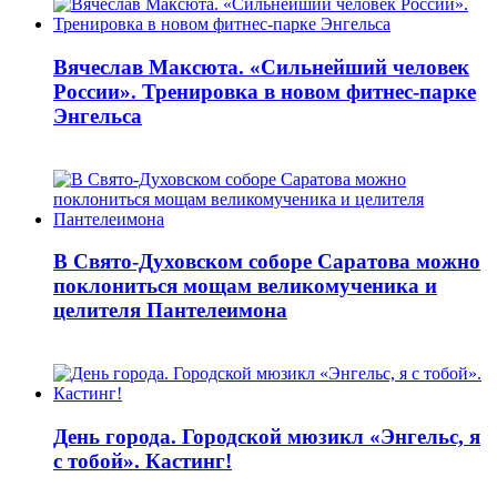
Вячеслав Максюта. «Сильнейший человек
России». Тренировка в новом фитнес-парке
Энгельса
В Свято-Духовском соборе Саратова можно
поклониться мощам великомученика и
целителя Пантелеимона
День города. Городской мюзикл «Энгельс, я
с тобой». Кастинг!