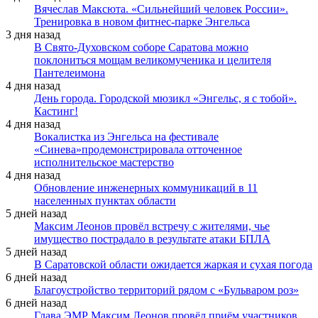
Вячеслав Максюта. «Сильнейший человек России».
Тренировка в новом фитнес-парке Энгельса
3 дня назад
В Свято-Духовском соборе Саратова можно
поклониться мощам великомученика и целителя
Пантелеимона
4 дня назад
День города. Городской мюзикл «Энгельс, я с тобой».
Кастинг!
4 дня назад
Вокалистка из Энгельса на фестивале
«Синева»продемонстрировала отточенное
исполнительское мастерство
4 дня назад
Обновление инженерных коммуникаций в 11
населенных пунктах области
5 дней назад
Максим Леонов провёл встречу с жителями, чье
имущество пострадало в результате атаки БПЛА
5 дней назад
В Саратовской области ожидается жаркая и сухая погода
6 дней назад
Благоустройство территорий рядом с «Бульваром роз»
6 дней назад
Глава ЭМР Максим Леонов провёл приём участников