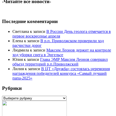
-Читайте все новости-
Последние комментарии
Светлана
к записи
В России День геолога отмечается в
первое воскресенье апреля
Елена
к записи
В р.п. Приволжском проверили ход
расчистки дорог
Людмила
к записи
Максим Леонов держит на контроле
ход уборки снега в Энгельсе
Юлия
к записи
Глава ЭМР Максим Леонов совершил
объезд территорий р.п.Приволжский
Лилия
к записи
В ЦТ «Дружба» состоялась церемония
награждения победителей конкурса «Самый лучший
папа-2025»
Рубрики
Рубрики