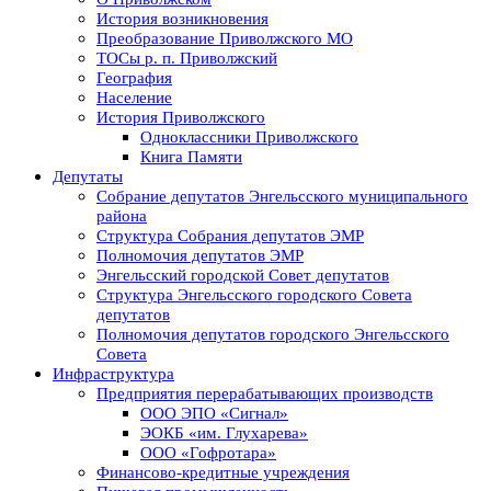
История возникновения
Преобразование Приволжского МО
ТОСы р. п. Приволжский
География
Население
История Приволжского
Одноклассники Приволжского
Книга Памяти
Депутаты
Собрание депутатов Энгельсского муниципального
района
Структура Собрания депутатов ЭМР
Полномочия депутатов ЭМР
Энгельсский городской Совет депутатов
Структура Энгельсского городского Совета
депутатов
Полномочия депутатов городского Энгельсского
Совета
Инфраструктура
Предприятия перерабатывающих производств
ООО ЭПО «Сигнал»
ЭОКБ «им. Глухарева»
ООО «Гофротара»
Финансово-кредитные учреждения