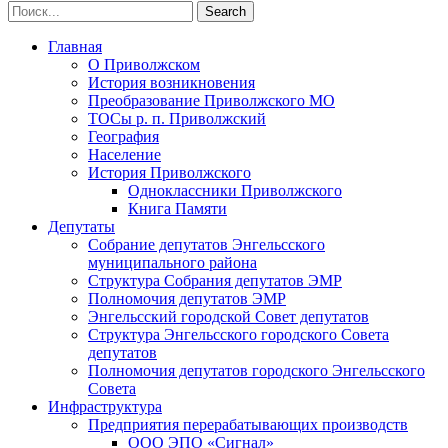
Главная
О Приволжском
История возникновения
Преобразование Приволжского МО
ТОСы р. п. Приволжский
География
Население
История Приволжского
Одноклассники Приволжского
Книга Памяти
Депутаты
Собрание депутатов Энгельсского
муниципального района
Структура Собрания депутатов ЭМР
Полномочия депутатов ЭМР
Энгельсский городской Совет депутатов
Структура Энгельсского городского Совета
депутатов
Полномочия депутатов городского Энгельсского
Совета
Инфраструктура
Предприятия перерабатывающих производств
ООО ЭПО «Сигнал»