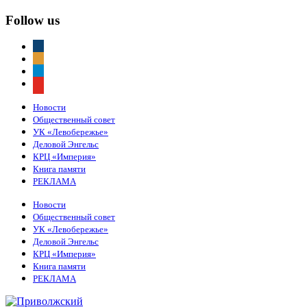
Follow us
vkontakte
odnoklassniki
telegram
youtube
Новости
Общественный совет
УК «Левобережье»
Деловой Энгельс
КРЦ «Империя»
Книга памяти
РЕКЛАМА
Новости
Общественный совет
УК «Левобережье»
Деловой Энгельс
КРЦ «Империя»
Книга памяти
РЕКЛАМА