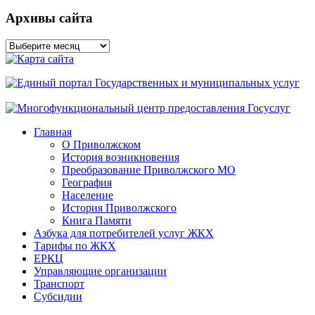
Архивы сайта
Архивы
сайта
Главная
О Приволжском
История возникновения
Преобразование Приволжского МО
География
Население
История Приволжского
Книга Памяти
Азбука для потребителей услуг ЖКХ
Тарифы по ЖКХ
ЕРКЦ
Управляющие организации
Транспорт
Субсидии