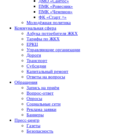
ДМО «Сантос»
ПМК «Ровесник»
ПМК «Чемпион»
ФК «Старт +»
Молодёжная политика
Коммунальная сфера
Азбука потребителя ЖКХ
Тарифы по ЖКХ
ЕРКЦ
Управляющие организации
Дороги
Транспорт
Субсидии
Капитальный ремонт
Ответы на вопросы
Обращения
Запись на приём
Вопрос-ответ
Опросы
Социальные сети
Реклама заявки
Баннеры
Пресс-центр
Газеты
Безопасность