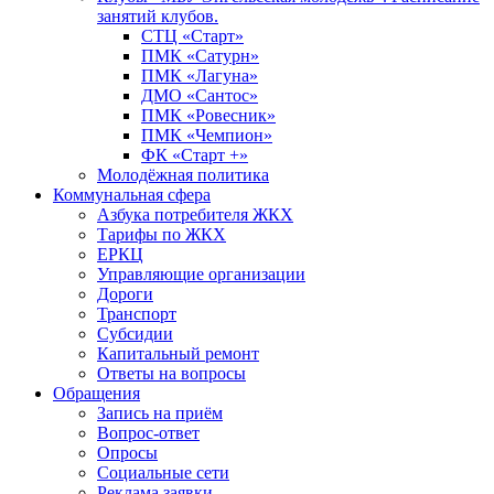
занятий клубов.
СТЦ «Старт»
ПМК «Сатурн»
ПМК «Лагуна»
ДМО «Сантос»
ПМК «Ровесник»
ПМК «Чемпион»
ФК «Старт +»
Молодёжная политика
Коммунальная сфера
Азбука потребителя ЖКХ
Тарифы по ЖКХ
ЕРКЦ
Управляющие организации
Дороги
Транспорт
Субсидии
Капитальный ремонт
Ответы на вопросы
Обращения
Запись на приём
Вопрос-ответ
Опросы
Социальные сети
Реклама заявки