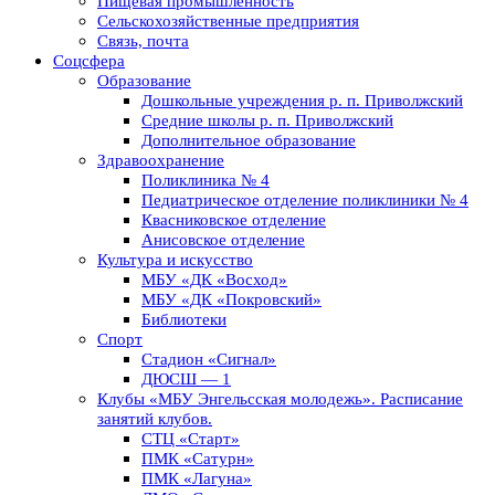
Пищевая промышленность
Сельскохозяйственные предприятия
Связь, почта
Соцсфера
Образование
Дошкольные учреждения р. п. Приволжский
Средние школы р. п. Приволжский
Дополнительное образование
Здравоохранение
Поликлиника № 4
Педиатрическое отделение поликлиники № 4
Квасниковское отделение
Анисовское отделение
Культура и искусство
МБУ «ДК «Восход»
МБУ «ДК «Покровский»
Библиотеки
Спорт
Стадион «Сигнал»
ДЮСШ — 1
Клубы «МБУ Энгельсская молодежь». Расписание
занятий клубов.
СТЦ «Старт»
ПМК «Сатурн»
ПМК «Лагуна»