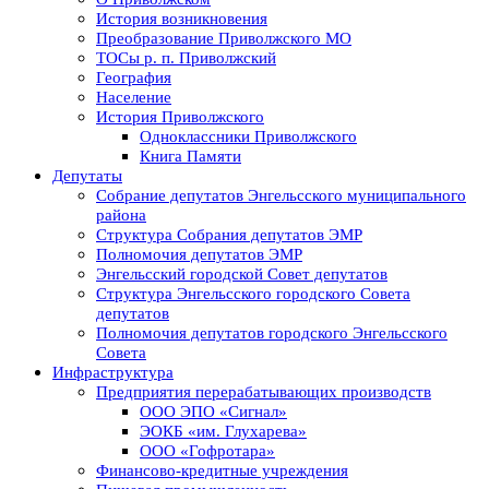
История возникновения
Преобразование Приволжского МО
ТОСы р. п. Приволжский
География
Население
История Приволжского
Одноклассники Приволжского
Книга Памяти
Депутаты
Собрание депутатов Энгельсского муниципального
района
Структура Собрания депутатов ЭМР
Полномочия депутатов ЭМР
Энгельсский городской Совет депутатов
Структура Энгельсского городского Совета
депутатов
Полномочия депутатов городского Энгельсского
Совета
Инфраструктура
Предприятия перерабатывающих производств
ООО ЭПО «Сигнал»
ЭОКБ «им. Глухарева»
ООО «Гофротара»
Финансово-кредитные учреждения