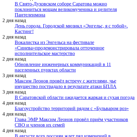
В Свято-Духовском соборе Саратова можно
поклониться мощам великомученика и целителя
Пантелеимона
2 дня назад
День города. Городской мюзикл «Энгельс, я с тобой».
Кастинг!
2 дня назад
Вокалистка из Энгельса на фестивале
«Синева»продемонстрировала отточенное
исполнительское мастерство
2 дня назад
Обновление инженерных коммуникаций в 11
населенных пунктах области
3 дня назад
Максим Леонов провёл встречу с жителями, чье
имущество пострадало в результате атаки БПЛА
3 дня назад
В Саратовской области ожидается жаркая и сухая погода
4 дня назад
Благоустройство территорий рядом с «Бульваром роз»
4 дня назад
Глава ЭМР Максим Леонов провёл приём участников
СВО и членов их семей
4 дня назад
В августе всех россиян ждет ряд изменений в