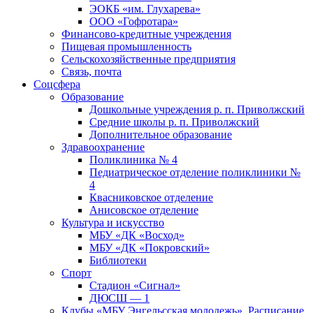
ЭОКБ «им. Глухарева»
ООО «Гофротара»
Финансово-кредитные учреждения
Пищевая промышленность
Сельскохозяйственные предприятия
Связь, почта
Соцсфера
Образование
Дошкольные учреждения р. п. Приволжский
Средние школы р. п. Приволжский
Дополнительное образование
Здравоохранение
Поликлиника № 4
Педиатрическое отделение поликлиники №
4
Квасниковское отделение
Анисовское отделение
Культура и искусство
МБУ «ДК «Восход»
МБУ «ДК «Покровский»
Библиотеки
Спорт
Стадион «Сигнал»
ДЮСШ — 1
Клубы «МБУ Энгельсская молодежь». Расписание