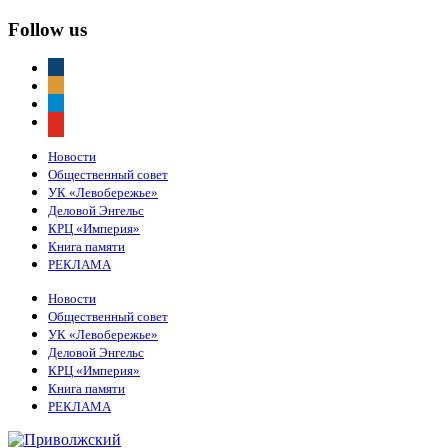
Follow us
vkontakte
odnoklassniki
telegram
youtube
Новости
Общественный совет
УК «Левобережье»
Деловой Энгельс
КРЦ «Империя»
Книга памяти
РЕКЛАМА
Новости
Общественный совет
УК «Левобережье»
Деловой Энгельс
КРЦ «Империя»
Книга памяти
РЕКЛАМА