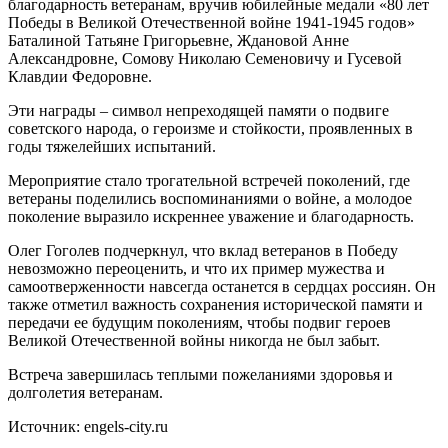
благодарность ветеранам, вручив юбилейные медали «80 лет
Победы в Великой Отечественной войне 1941-1945 годов»
Баталиной Татьяне Григорьевне, Ждановой Анне
Александровне, Сомову Николаю Семеновичу и Гусевой
Клавдии Федоровне.
Эти награды – символ непреходящей памяти о подвиге
советского народа, о героизме и стойкости, проявленных в
годы тяжелейших испытаний.
Мероприятие стало трогательной встречей поколений, где
ветераны поделились воспоминаниями о войне, а молодое
поколение выразило искреннее уважение и благодарность.
Олег Гоголев подчеркнул, что вклад ветеранов в Победу
невозможно переоценить, и что их пример мужества и
самоотверженности навсегда останется в сердцах россиян. Он
также отметил важность сохранения исторической памяти и
передачи ее будущим поколениям, чтобы подвиг героев
Великой Отечественной войны никогда не был забыт.
Встреча завершилась теплыми пожеланиями здоровья и
долголетия ветеранам.
Источник: engels-city.ru