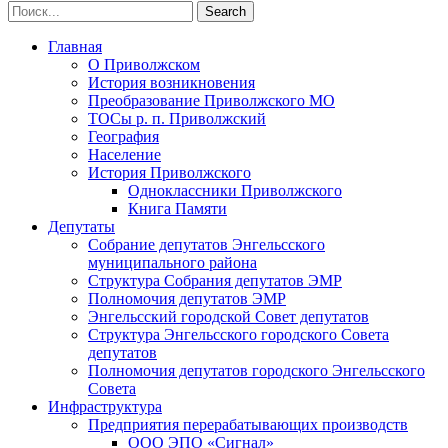
Главная
О Приволжском
История возникновения
Преобразование Приволжского МО
ТОСы р. п. Приволжский
География
Население
История Приволжского
Одноклассники Приволжского
Книга Памяти
Депутаты
Собрание депутатов Энгельсского
муниципального района
Структура Собрания депутатов ЭМР
Полномочия депутатов ЭМР
Энгельсский городской Совет депутатов
Структура Энгельсского городского Совета
депутатов
Полномочия депутатов городского Энгельсского
Совета
Инфраструктура
Предприятия перерабатывающих производств
ООО ЭПО «Сигнал»