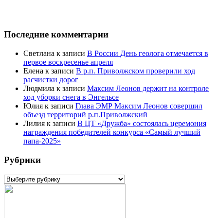
Последние комментарии
Светлана
к записи
В России День геолога отмечается в
первое воскресенье апреля
Елена
к записи
В р.п. Приволжском проверили ход
расчистки дорог
Людмила
к записи
Максим Леонов держит на контроле
ход уборки снега в Энгельсе
Юлия
к записи
Глава ЭМР Максим Леонов совершил
объезд территорий р.п.Приволжский
Лилия
к записи
В ЦТ «Дружба» состоялась церемония
награждения победителей конкурса «Самый лучший
папа-2025»
Рубрики
Рубрики