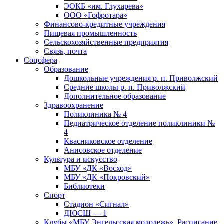
ЭОКБ «им. Глухарева»
ООО «Гофротара»
Финансово-кредитные учреждения
Пищевая промышленность
Сельскохозяйственные предприятия
Связь, почта
Соцсфера
Образование
Дошкольные учреждения р. п. Приволжский
Средние школы р. п. Приволжский
Дополнительное образование
Здравоохранение
Поликлиника № 4
Педиатрическое отделение поликлиники №
4
Квасниковское отделение
Анисовское отделение
Культура и искусство
МБУ «ДК «Восход»
МБУ «ДК «Покровский»
Библиотеки
Спорт
Стадион «Сигнал»
ДЮСШ — 1
Клубы «МБУ Энгельсская молодежь». Расписание