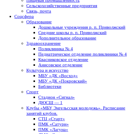
Пищевая промышленность
Сельскохозяйственные предприятия
Связь, почта
Соцсфера
Образование
Дошкольные учреждения р. п. Приволжский
Средние школы р. п. Приволжский
Дополнительное образование
Здравоохранение
Поликлиника № 4
Педиатрическое отделение поликлиники № 4
Квасниковское отделение
Анисовское отделение
Культура и искусство
МБУ «ДК «Восход»
МБУ «ДК «Покровский»
Библиотеки
Спорт
Стадион «Сигнал»
ДЮСШ — 1
Клубы «МБУ Энгельсская молодежь». Расписание
занятий клубов.
СТЦ «Старт»
ПМК «Сатурн»
ПМК «Лагуна»