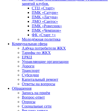
занятий клубов.
СТЦ «Старт»
ПМК «Сатурн»
ПМК «Лагуна»
ДМО «Сантос»
ПМК «Ровесник»
ПМК «Чемпион»
ФК «Старт +»
Молодёжная политика
Коммунальная сфера
Азбука потребителя ЖКХ
Тарифы по ЖКХ
ЕРКЦ
Управляющие организации
Дороги
Транспорт
Субсидии
Капитальный ремонт
Ответы на вопросы
Обращения
Запись на приём
Вопрос-ответ
Опросы
Социальные сети
Реклама заявки