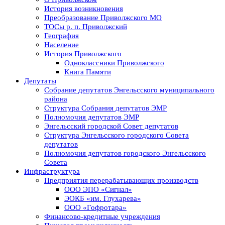
История возникновения
Преобразование Приволжского МО
ТОСы р. п. Приволжский
География
Население
История Приволжского
Одноклассники Приволжского
Книга Памяти
Депутаты
Собрание депутатов Энгельсского муниципального
района
Структура Собрания депутатов ЭМР
Полномочия депутатов ЭМР
Энгельсский городской Совет депутатов
Структура Энгельсского городского Совета
депутатов
Полномочия депутатов городского Энгельсского
Совета
Инфраструктура
Предприятия перерабатывающих производств
ООО ЭПО «Сигнал»
ЭОКБ «им. Глухарева»
ООО «Гофротара»
Финансово-кредитные учреждения