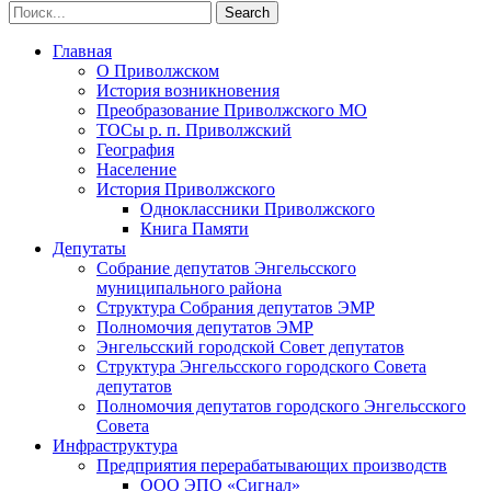
Главная
О Приволжском
История возникновения
Преобразование Приволжского МО
ТОСы р. п. Приволжский
География
Население
История Приволжского
Одноклассники Приволжского
Книга Памяти
Депутаты
Собрание депутатов Энгельсского
муниципального района
Структура Собрания депутатов ЭМР
Полномочия депутатов ЭМР
Энгельсский городской Совет депутатов
Структура Энгельсского городского Совета
депутатов
Полномочия депутатов городского Энгельсского
Совета
Инфраструктура
Предприятия перерабатывающих производств
ООО ЭПО «Сигнал»