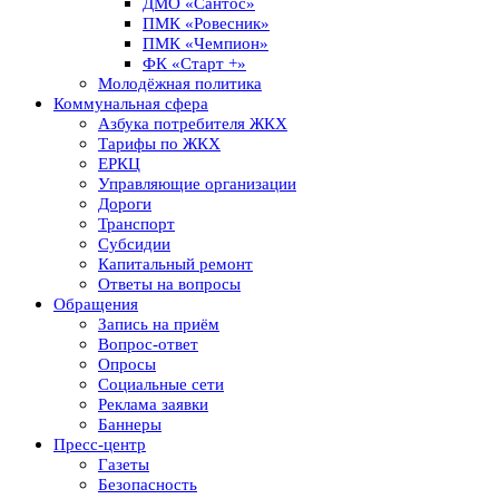
ДМО «Сантос»
ПМК «Ровесник»
ПМК «Чемпион»
ФК «Старт +»
Молодёжная политика
Коммунальная сфера
Азбука потребителя ЖКХ
Тарифы по ЖКХ
ЕРКЦ
Управляющие организации
Дороги
Транспорт
Субсидии
Капитальный ремонт
Ответы на вопросы
Обращения
Запись на приём
Вопрос-ответ
Опросы
Социальные сети
Реклама заявки
Баннеры
Пресс-центр
Газеты
Безопасность