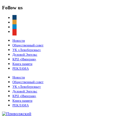
Follow us
vkontakte
odnoklassniki
telegram
youtube
Новости
Общественный совет
УК «Левобережье»
Деловой Энгельс
КРЦ «Империя»
Книга памяти
РЕКЛАМА
Новости
Общественный совет
УК «Левобережье»
Деловой Энгельс
КРЦ «Империя»
Книга памяти
РЕКЛАМА