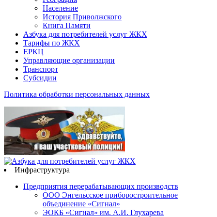
Население
История Приволжского
Книга Памяти
Азбука для потребителей услуг ЖКХ
Тарифы по ЖКХ
ЕРКЦ
Управляющие организации
Транспорт
Субсидии
Политика обработки персональных данных
Инфраструктура
Предприятия перерабатывающих производств
ООО Энгельсское приборостроительное
объединение «Сигнал»
ЭОКБ «Сигнал» им. А.И. Глухарева