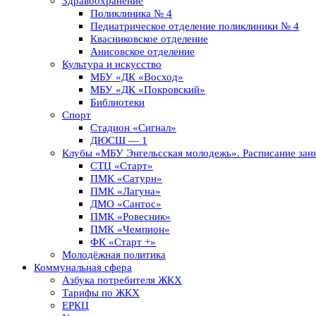
Здравоохранение
Поликлиника № 4
Педиатрическое отделение поликлиники № 4
Квасниковское отделение
Анисовское отделение
Культура и искусство
МБУ «ДК «Восход»
МБУ «ДК «Покровский»
Библиотеки
Спорт
Стадион «Сигнал»
ДЮСШ — 1
Клубы «МБУ Энгельсская молодежь». Расписание заня
СТЦ «Старт»
ПМК «Сатурн»
ПМК «Лагуна»
ДМО «Сантос»
ПМК «Ровесник»
ПМК «Чемпион»
ФК «Старт +»
Молодёжная политика
Коммунальная сфера
Азбука потребителя ЖКХ
Тарифы по ЖКХ
ЕРКЦ