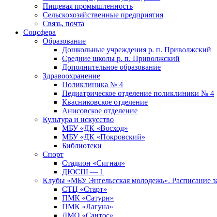
Пищевая промышленность
Сельскохозяйственные предприятия
Связь, почта
Соцсфера
Образование
Дошкольные учреждения р. п. Приволжский
Средние школы р. п. Приволжский
Дополнительное образование
Здравоохранение
Поликлиника № 4
Педиатрическое отделение поликлиники № 4
Квасниковское отделение
Анисовское отделение
Культура и искусство
МБУ «ДК «Восход»
МБУ «ДК «Покровский»
Библиотеки
Спорт
Стадион «Сигнал»
ДЮСШ — 1
Клубы «МБУ Энгельсская молодежь». Расписание з
СТЦ «Старт»
ПМК «Сатурн»
ПМК «Лагуна»
ДМО «Сантос»