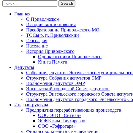
Главная
О Приволжском
История возникновения
Преобразование Приволжского МО
ТОСы р. п. Приволжский
География
Население
История Приволжского
Одноклассники Приволжского
Книга Памяти
Депутаты
Собрание депутатов Энгельсского муниципального
Структура Собрания депутатов ЭМР
Полномочия депутатов ЭМР
Энгельсский городской Совет депутатов
Структура Энгельсского городского Совета депутат
Полномочия депутатов городского Энгельсского Со
Инфраструктура
Предприятия перерабатывающих производств
ООО ЭПО «Сигнал»
ЭОКБ «им. Глухарева»
ООО «Гофротара»
Финансово-кредитные учреждения