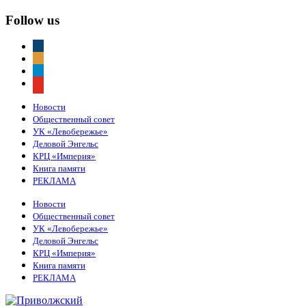
Follow us
vkontakte
odnoklassniki
telegram
youtube
Новости
Общественный совет
УК «Левобережье»
Деловой Энгельс
КРЦ «Империя»
Книга памяти
РЕКЛАМА
Новости
Общественный совет
УК «Левобережье»
Деловой Энгельс
КРЦ «Империя»
Книга памяти
РЕКЛАМА