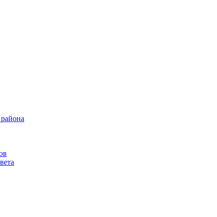
 района
ов
вета