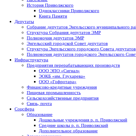
История Приволжского
Одноклассники Приволжского
Книга Памяти
Депутаты
Собрание депутатов Энгельсского муниципального ра
Структура Собрания депутатов ЭМР
Полномочия депутатов ЭМР
Энгельсский городской Совет депутатов
Структура Энгельсского городского Совета депутатов
Полномочия депутатов городского Энгельсского Сове
Инфраструктура
Предприятия перерабатывающих производств
ООО ЭПО «Сигнал»
ЭОКБ «им. Глухарева»
ООО «Гофротара»
Финансово-кредитные учреждения
Пищевая промышленность
Сельскохозяйственные предприятия
Связь, почта
Соцсфера
Образование
Дошкольные учреждения р. п. Приволжский
Средние школы р. п. Приволжский
Дополнительное образование