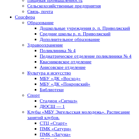
Пищевая промышленность
Сельскохозяйственные предприятия
Связь, почта
Соцсфера
Образование
Дошкольные учреждения р. п. Приволжский
Средние школы р. п. Приволжский
Дополнительное образование
Здравоохранение
Поликлиника № 4
Педиатрическое отделение поликлиники № 4
Квасниковское отделение
Анисовское отделение
Культура и искусство
МБУ «ДК «Восход»
МБУ «ДК «Покровский»
Библиотеки
Спорт
Стадион «Сигнал»
ДЮСШ — 1
Клубы «МБУ Энгельсская молодежь». Расписание
занятий клубов.
СТЦ «Старт»
ПМК «Сатурн»
ПМК «Лагуна»