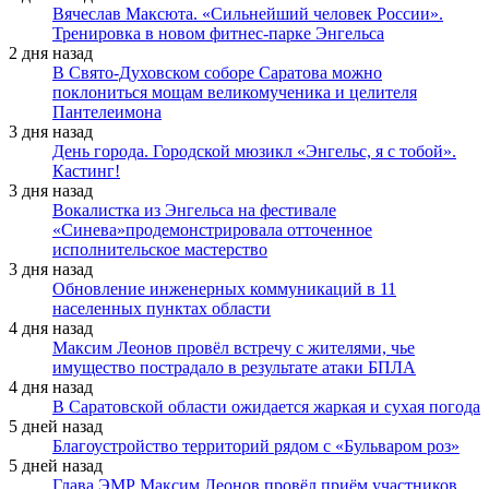
Вячеслав Максюта. «Сильнейший человек России».
Тренировка в новом фитнес-парке Энгельса
2 дня назад
В Свято-Духовском соборе Саратова можно
поклониться мощам великомученика и целителя
Пантелеимона
3 дня назад
День города. Городской мюзикл «Энгельс, я с тобой».
Кастинг!
3 дня назад
Вокалистка из Энгельса на фестивале
«Синева»продемонстрировала отточенное
исполнительское мастерство
3 дня назад
Обновление инженерных коммуникаций в 11
населенных пунктах области
4 дня назад
Максим Леонов провёл встречу с жителями, чье
имущество пострадало в результате атаки БПЛА
4 дня назад
В Саратовской области ожидается жаркая и сухая погода
5 дней назад
Благоустройство территорий рядом с «Бульваром роз»
5 дней назад
Глава ЭМР Максим Леонов провёл приём участников