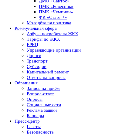
ДМО «Сантос»
ПМК «Ровесник»
ПМК «Чемпион»
ФК «Старт +»
Молодёжная политика
Коммунальная сфера
Азбука потребителя ЖКХ
Тарифы по ЖКХ
ЕРКЦ
Управляющие организации
Дороги
Транспорт
Субсидии
Капитальный ремонт
Ответы на вопросы
Обращения
Запись на приём
Вопрос-ответ
Опросы
Социальные сети
Реклама заявки
Баннеры
Пресс-центр
Газеты
Безопасность