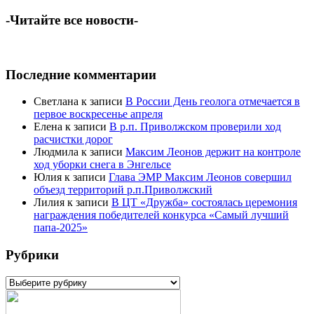
-Читайте все новости-
Последние комментарии
Светлана
к записи
В России День геолога отмечается в
первое воскресенье апреля
Елена
к записи
В р.п. Приволжском проверили ход
расчистки дорог
Людмила
к записи
Максим Леонов держит на контроле
ход уборки снега в Энгельсе
Юлия
к записи
Глава ЭМР Максим Леонов совершил
объезд территорий р.п.Приволжский
Лилия
к записи
В ЦТ «Дружба» состоялась церемония
награждения победителей конкурса «Самый лучший
папа-2025»
Рубрики
Рубрики