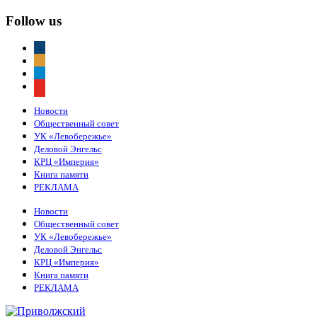
Follow us
vkontakte
odnoklassniki
telegram
youtube
Новости
Общественный совет
УК «Левобережье»
Деловой Энгельс
КРЦ «Империя»
Книга памяти
РЕКЛАМА
Новости
Общественный совет
УК «Левобережье»
Деловой Энгельс
КРЦ «Империя»
Книга памяти
РЕКЛАМА