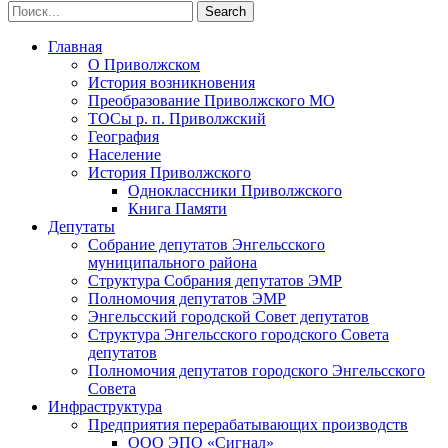
Главная
О Приволжском
История возникновения
Преобразование Приволжского МО
ТОСы р. п. Приволжский
География
Население
История Приволжского
Одноклассники Приволжского
Книга Памяти
Депутаты
Собрание депутатов Энгельсского
муниципального района
Структура Собрания депутатов ЭМР
Полномочия депутатов ЭМР
Энгельсский городской Совет депутатов
Структура Энгельсского городского Совета
депутатов
Полномочия депутатов городского Энгельсского
Совета
Инфраструктура
Предприятия перерабатывающих производств
ООО ЭПО «Сигнал»