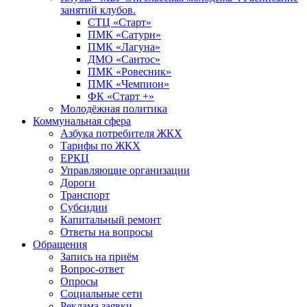
занятий клубов.
СТЦ «Старт»
ПМК «Сатурн»
ПМК «Лагуна»
ДМО «Сантос»
ПМК «Ровесник»
ПМК «Чемпион»
ФК «Старт +»
Молодёжная политика
Коммунальная сфера
Азбука потребителя ЖКХ
Тарифы по ЖКХ
ЕРКЦ
Управляющие организации
Дороги
Транспорт
Субсидии
Капитальный ремонт
Ответы на вопросы
Обращения
Запись на приём
Вопрос-ответ
Опросы
Социальные сети
Реклама заявки