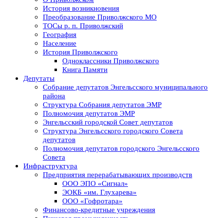
История возникновения
Преобразование Приволжского МО
ТОСы р. п. Приволжский
География
Население
История Приволжского
Одноклассники Приволжского
Книга Памяти
Депутаты
Собрание депутатов Энгельсского муниципального
района
Структура Собрания депутатов ЭМР
Полномочия депутатов ЭМР
Энгельсский городской Совет депутатов
Структура Энгельсского городского Совета
депутатов
Полномочия депутатов городского Энгельсского
Совета
Инфраструктура
Предприятия перерабатывающих производств
ООО ЭПО «Сигнал»
ЭОКБ «им. Глухарева»
ООО «Гофротара»
Финансово-кредитные учреждения