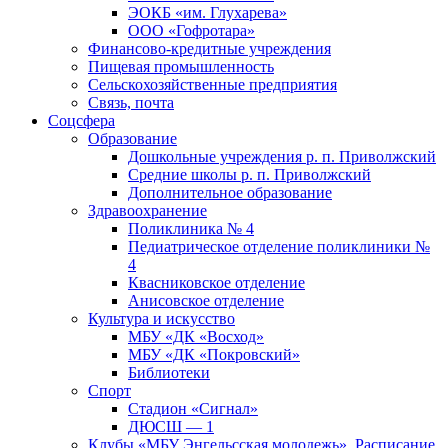
ЭОКБ «им. Глухарева»
ООО «Гофротара»
Финансово-кредитные учреждения
Пищевая промышленность
Сельскохозяйственные предприятия
Связь, почта
Соцсфера
Образование
Дошкольные учреждения р. п. Приволжский
Средние школы р. п. Приволжский
Дополнительное образование
Здравоохранение
Поликлиника № 4
Педиатрическое отделение поликлиники №
4
Квасниковское отделение
Анисовское отделение
Культура и искусство
МБУ «ДК «Восход»
МБУ «ДК «Покровский»
Библиотеки
Спорт
Стадион «Сигнал»
ДЮСШ — 1
Клубы «МБУ Энгельсская молодежь». Расписание