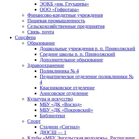
ЭОКБ «им. Глухарева»
ООО «Гофротара»
Финансово-кредитные учреждения
Пищевая промышленность
Сельскохозяйственные предприятия
Связь, почта
Соцсфера
Образование
Дошкольные учреждения р. п. Приволжский
Средние школы р. п. Приволжский
Дополнительное образование
Здравоохранение
Поликлиника № 4
Педиатрическое отделение поликлиники №
4
Квасниковское отделение
Анисовское отделение
Культура и искусство
МБУ «ДК «Восход»
МБУ «ДК «Покровский»
Библиотеки
Спорт
Стадион «Сигнал»
ДЮСШ — 1
Клубы «МБУ Энгельсская молодежь». Расписание