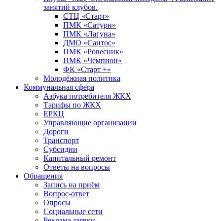
занятий клубов.
СТЦ «Старт»
ПМК «Сатурн»
ПМК «Лагуна»
ДМО «Сантос»
ПМК «Ровесник»
ПМК «Чемпион»
ФК «Старт +»
Молодёжная политика
Коммунальная сфера
Азбука потребителя ЖКХ
Тарифы по ЖКХ
ЕРКЦ
Управляющие организации
Дороги
Транспорт
Субсидии
Капитальный ремонт
Ответы на вопросы
Обращения
Запись на приём
Вопрос-ответ
Опросы
Социальные сети
Реклама заявки