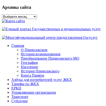
Архивы сайта
Архивы
сайта
Главная
О Приволжском
История возникновения
Преобразование Приволжского МО
География
Население
История Приволжского
Книга Памяти
Азбука для потребителей услуг ЖКХ
Тарифы по ЖКХ
ЕРКЦ
Управляющие организации
Транспорт
Субсидии