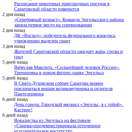
Расписание некоторых пригородных поездов в
Саратовской области изменится
2 дня назад
«Серебряный возраст». Команда Энгельсского района
заняла первое место на соревнованиях
2 дня назад
ДК «Восход»- победитель федерального конкурса,
учреждению выделен грант
3 дня назад
Жителей Саратовской области ожидает жара, грозы и
град
5 дней назад
Вячеслав Максюта. «Сильнейший человек России».
Тренировка в новом фитнес-парке Энгельса
5 дней назад
В Свято-Духовском соборе Саратова можно
поклониться мощам великомученика и целителя
Пантелеимона
6 дней назад
День города. Городской мюзикл «Энгельс, я с тобой».
Кастинг!
6 дней назад
Вокалистка из Энгельса на фестивале
«Синева»продемонстрировала отточенное
исполнительское мастерство