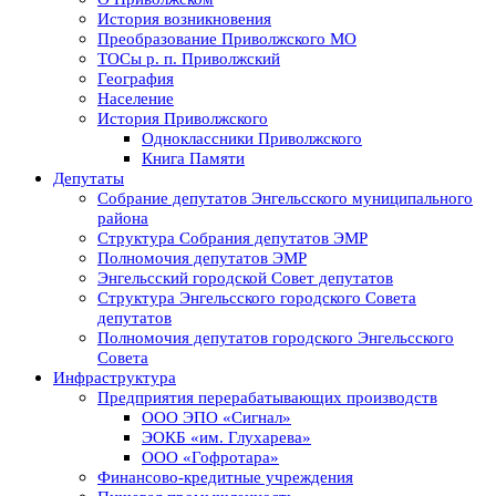
История возникновения
Преобразование Приволжского МО
ТОСы р. п. Приволжский
География
Население
История Приволжского
Одноклассники Приволжского
Книга Памяти
Депутаты
Собрание депутатов Энгельсского муниципального
района
Структура Собрания депутатов ЭМР
Полномочия депутатов ЭМР
Энгельсский городской Совет депутатов
Структура Энгельсского городского Совета
депутатов
Полномочия депутатов городского Энгельсского
Совета
Инфраструктура
Предприятия перерабатывающих производств
ООО ЭПО «Сигнал»
ЭОКБ «им. Глухарева»
ООО «Гофротара»
Финансово-кредитные учреждения