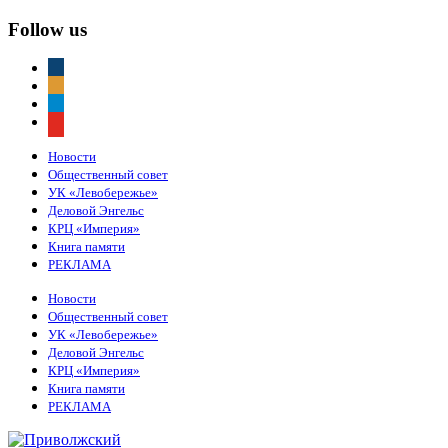
Follow us
vkontakte
odnoklassniki
telegram
youtube
Новости
Общественный совет
УК «Левобережье»
Деловой Энгельс
КРЦ «Империя»
Книга памяти
РЕКЛАМА
Новости
Общественный совет
УК «Левобережье»
Деловой Энгельс
КРЦ «Империя»
Книга памяти
РЕКЛАМА