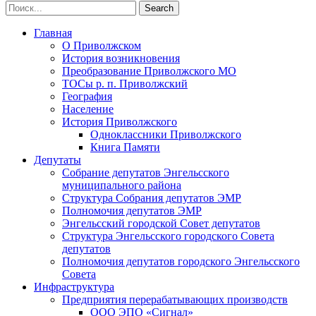
Главная
О Приволжском
История возникновения
Преобразование Приволжского МО
ТОСы р. п. Приволжский
География
Население
История Приволжского
Одноклассники Приволжского
Книга Памяти
Депутаты
Собрание депутатов Энгельсского
муниципального района
Структура Собрания депутатов ЭМР
Полномочия депутатов ЭМР
Энгельсский городской Совет депутатов
Структура Энгельсского городского Совета
депутатов
Полномочия депутатов городского Энгельсского
Совета
Инфраструктура
Предприятия перерабатывающих производств
ООО ЭПО «Сигнал»