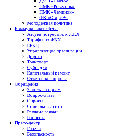
ДМО «Сантос»
ПМК «Ровесник»
ПМК «Чемпион»
ФК «Старт +»
Молодёжная политика
Коммунальная сфера
Азбука потребителя ЖКХ
Тарифы по ЖКХ
ЕРКЦ
Управляющие организации
Дороги
Транспорт
Субсидии
Капитальный ремонт
Ответы на вопросы
Обращения
Запись на приём
Вопрос-ответ
Опросы
Социальные сети
Реклама заявки
Баннеры
Пресс-центр
Газеты
Безопасность