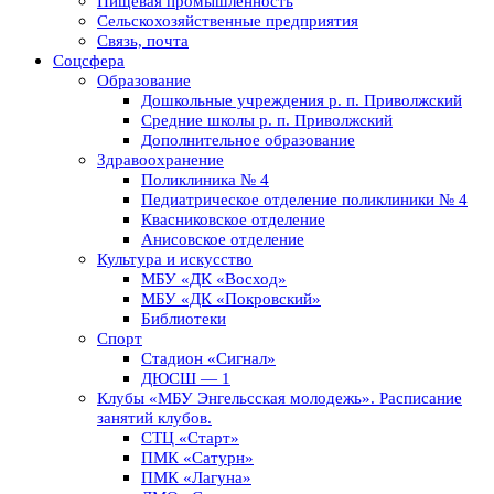
Пищевая промышленность
Сельскохозяйственные предприятия
Связь, почта
Соцсфера
Образование
Дошкольные учреждения р. п. Приволжский
Средние школы р. п. Приволжский
Дополнительное образование
Здравоохранение
Поликлиника № 4
Педиатрическое отделение поликлиники № 4
Квасниковское отделение
Анисовское отделение
Культура и искусство
МБУ «ДК «Восход»
МБУ «ДК «Покровский»
Библиотеки
Спорт
Стадион «Сигнал»
ДЮСШ — 1
Клубы «МБУ Энгельсская молодежь». Расписание
занятий клубов.
СТЦ «Старт»
ПМК «Сатурн»
ПМК «Лагуна»