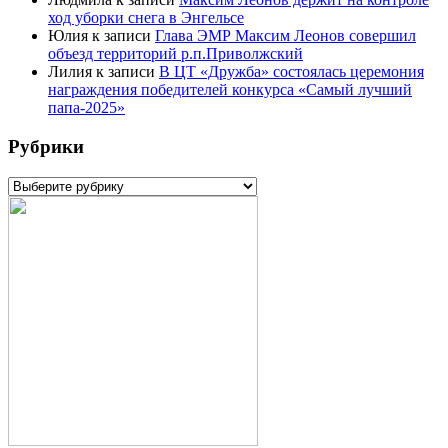
ход уборки снега в Энгельсе
Юлия
к записи
Глава ЭМР Максим Леонов совершил
объезд территорий р.п.Приволжский
Лилия
к записи
В ЦТ «Дружба» состоялась церемония
награждения победителей конкурса «Самый лучший
папа-2025»
Рубрики
Рубрики