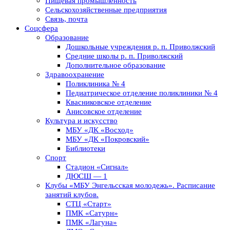
Пищевая промышленность
Сельскохозяйственные предприятия
Связь, почта
Соцсфера
Образование
Дошкольные учреждения р. п. Приволжский
Средние школы р. п. Приволжский
Дополнительное образование
Здравоохранение
Поликлиника № 4
Педиатрическое отделение поликлиники № 4
Квасниковское отделение
Анисовское отделение
Культура и искусство
МБУ «ДК «Восход»
МБУ «ДК «Покровский»
Библиотеки
Спорт
Стадион «Сигнал»
ДЮСШ — 1
Клубы «МБУ Энгельсская молодежь». Расписание
занятий клубов.
СТЦ «Старт»
ПМК «Сатурн»
ПМК «Лагуна»