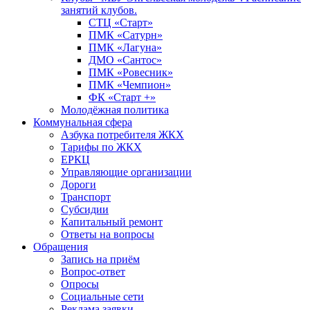
занятий клубов.
СТЦ «Старт»
ПМК «Сатурн»
ПМК «Лагуна»
ДМО «Сантос»
ПМК «Ровесник»
ПМК «Чемпион»
ФК «Старт +»
Молодёжная политика
Коммунальная сфера
Азбука потребителя ЖКХ
Тарифы по ЖКХ
ЕРКЦ
Управляющие организации
Дороги
Транспорт
Субсидии
Капитальный ремонт
Ответы на вопросы
Обращения
Запись на приём
Вопрос-ответ
Опросы
Социальные сети
Реклама заявки