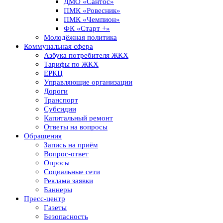
ДМО «Сантос»
ПМК «Ровесник»
ПМК «Чемпион»
ФК «Старт +»
Молодёжная политика
Коммунальная сфера
Азбука потребителя ЖКХ
Тарифы по ЖКХ
ЕРКЦ
Управляющие организации
Дороги
Транспорт
Субсидии
Капитальный ремонт
Ответы на вопросы
Обращения
Запись на приём
Вопрос-ответ
Опросы
Социальные сети
Реклама заявки
Баннеры
Пресс-центр
Газеты
Безопасность