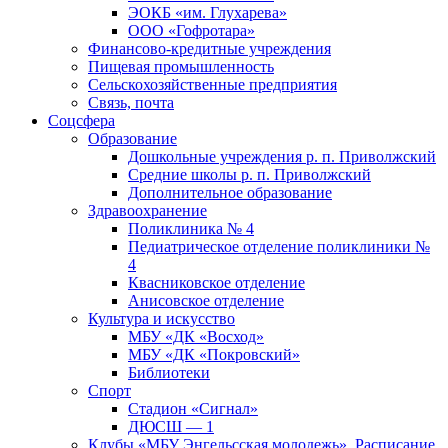
ЭОКБ «им. Глухарева»
ООО «Гофротара»
Финансово-кредитные учреждения
Пищевая промышленность
Сельскохозяйственные предприятия
Связь, почта
Соцсфера
Образование
Дошкольные учреждения р. п. Приволжский
Средние школы р. п. Приволжский
Дополнительное образование
Здравоохранение
Поликлиника № 4
Педиатрическое отделение поликлиники №
4
Квасниковское отделение
Анисовское отделение
Культура и искусство
МБУ «ДК «Восход»
МБУ «ДК «Покровский»
Библиотеки
Спорт
Стадион «Сигнал»
ДЮСШ — 1
Клубы «МБУ Энгельсская молодежь». Расписание