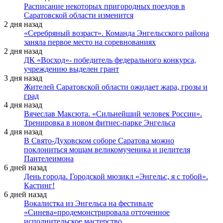
Расписание некоторых пригородных поездов в
Саратовской области изменится
2 дня назад
«Серебряный возраст». Команда Энгельсского района
заняла первое место на соревнованиях
2 дня назад
ДК «Восход»- победитель федерального конкурса,
учреждению выделен грант
3 дня назад
Жителей Саратовской области ожидает жара, грозы и
град
4 дня назад
Вячеслав Максюта. «Сильнейший человек России».
Тренировка в новом фитнес-парке Энгельса
4 дня назад
В Свято-Духовском соборе Саратова можно
поклониться мощам великомученика и целителя
Пантелеимона
6 дней назад
День города. Городской мюзикл «Энгельс, я с тобой».
Кастинг!
6 дней назад
Вокалистка из Энгельса на фестивале
«Синева»продемонстрировала отточенное
исполнительское мастерство