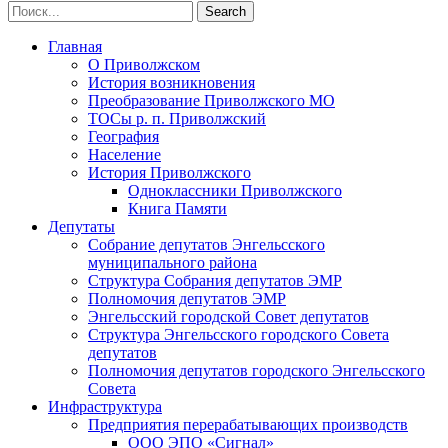
Главная
О Приволжском
История возникновения
Преобразование Приволжского МО
ТОСы р. п. Приволжский
География
Население
История Приволжского
Одноклассники Приволжского
Книга Памяти
Депутаты
Собрание депутатов Энгельсского
муниципального района
Структура Собрания депутатов ЭМР
Полномочия депутатов ЭМР
Энгельсский городской Совет депутатов
Структура Энгельсского городского Совета
депутатов
Полномочия депутатов городского Энгельсского
Совета
Инфраструктура
Предприятия перерабатывающих производств
ООО ЭПО «Сигнал»