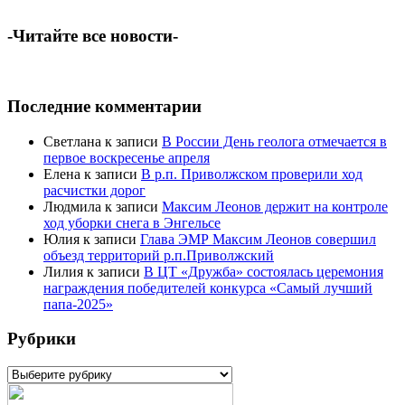
-Читайте все новости-
Последние комментарии
Светлана
к записи
В России День геолога отмечается в
первое воскресенье апреля
Елена
к записи
В р.п. Приволжском проверили ход
расчистки дорог
Людмила
к записи
Максим Леонов держит на контроле
ход уборки снега в Энгельсе
Юлия
к записи
Глава ЭМР Максим Леонов совершил
объезд территорий р.п.Приволжский
Лилия
к записи
В ЦТ «Дружба» состоялась церемония
награждения победителей конкурса «Самый лучший
папа-2025»
Рубрики
Рубрики