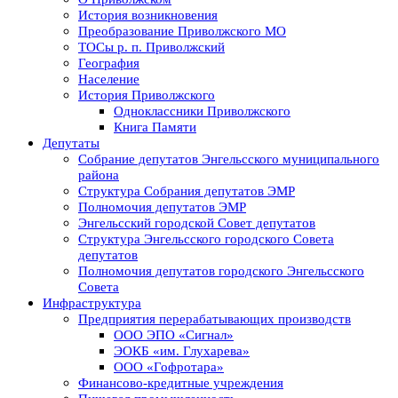
История возникновения
Преобразование Приволжского МО
ТОСы р. п. Приволжский
География
Население
История Приволжского
Одноклассники Приволжского
Книга Памяти
Депутаты
Собрание депутатов Энгельсского муниципального
района
Структура Собрания депутатов ЭМР
Полномочия депутатов ЭМР
Энгельсский городской Совет депутатов
Структура Энгельсского городского Совета
депутатов
Полномочия депутатов городского Энгельсского
Совета
Инфраструктура
Предприятия перерабатывающих производств
ООО ЭПО «Сигнал»
ЭОКБ «им. Глухарева»
ООО «Гофротара»
Финансово-кредитные учреждения