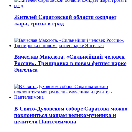
Жителей Саратовской области ожидает
жара, грозы и град
Вячеслав Максюта. «Сильнейший человек
России». Тренировка в новом фитнес-парке
Энгельса
В Свято-Духовском соборе Саратова можно
поклониться мощам великомученика и
целителя Пантелеимона