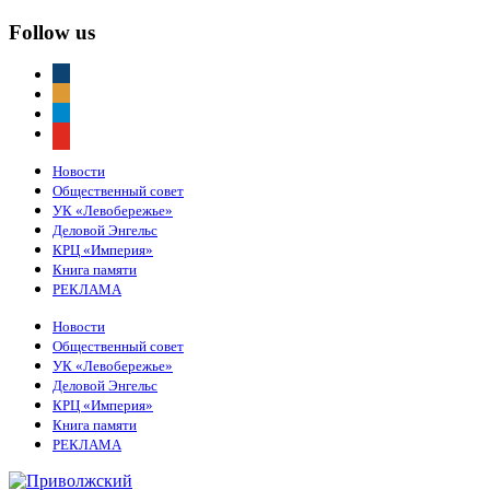
Follow us
vkontakte
odnoklassniki
telegram
youtube
Новости
Общественный совет
УК «Левобережье»
Деловой Энгельс
КРЦ «Империя»
Книга памяти
РЕКЛАМА
Новости
Общественный совет
УК «Левобережье»
Деловой Энгельс
КРЦ «Империя»
Книга памяти
РЕКЛАМА