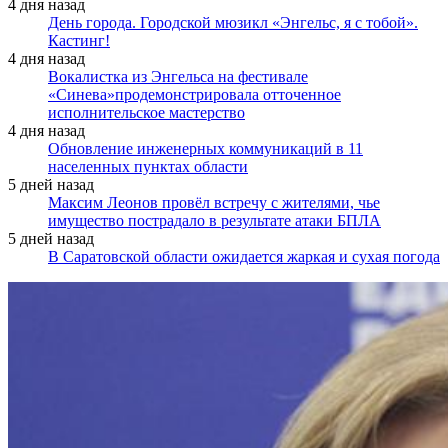
4 дня назад
День города. Городской мюзикл «Энгельс, я с тобой».
Кастинг!
4 дня назад
Вокалистка из Энгельса на фестивале
«Синева»продемонстрировала отточенное
исполнительское мастерство
4 дня назад
Обновление инженерных коммуникаций в 11
населенных пунктах области
5 дней назад
Максим Леонов провёл встречу с жителями, чье
имущество пострадало в результате атаки БПЛА
5 дней назад
В Саратовской области ожидается жаркая и сухая погода