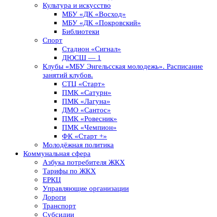
Культура и искусство
МБУ «ДК «Восход»
МБУ «ДК «Покровский»
Библиотеки
Спорт
Стадион «Сигнал»
ДЮСШ — 1
Клубы «МБУ Энгельсская молодежь». Расписание
занятий клубов.
СТЦ «Старт»
ПМК «Сатурн»
ПМК «Лагуна»
ДМО «Сантос»
ПМК «Ровесник»
ПМК «Чемпион»
ФК «Старт +»
Молодёжная политика
Коммунальная сфера
Азбука потребителя ЖКХ
Тарифы по ЖКХ
ЕРКЦ
Управляющие организации
Дороги
Транспорт
Субсидии