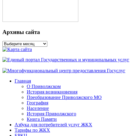
Архивы сайта
Архивы
сайта
Главная
О Приволжском
История возникновения
Преобразование Приволжского МО
География
Население
История Приволжского
Книга Памяти
Азбука для потребителей услуг ЖКХ
Тарифы по ЖКХ
ЕРКЦ