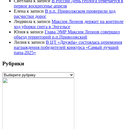
Светлана
к записи
В России День геолога отмечается в
первое воскресенье апреля
Елена
к записи
В р.п. Приволжском проверили ход
расчистки дорог
Людмила
к записи
Максим Леонов держит на контроле
ход уборки снега в Энгельсе
Юлия
к записи
Глава ЭМР Максим Леонов совершил
объезд территорий р.п.Приволжский
Лилия
к записи
В ЦТ «Дружба» состоялась церемония
награждения победителей конкурса «Самый лучший
папа-2025»
Рубрики
Рубрики