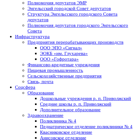
Полномочия депутатов ЭМР
Энгельсский городской Совет депутатов
Структура Энгельсского городского Совета
депутатов
Полномочия депутатов городского Энгельсского
Совета
Инфраструктура
Предприятия перерабатывающих производств
ООО ЭПО «Сигнал»
ЭОКБ «им. Глухарева»
ООО «Гофротара»
Финансово-кредитные учреждения
Пищевая промышленность
Сельскохозяйственные предприятия
Связь, почта
Соцсфера
Образование
Дошкольные учреждения р. п. Приволжский
Средние школы р. п. Приволжский
Дополнительное образование
Здравоохранение
Поликлиника № 4
Педиатрическое отделение поликлиники № 4
Квасниковское отделение
Анисовское отделение