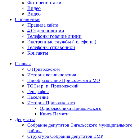
Фоторепортажи
Видео
Видео
Справочная
Правила сайта
4 Отдел полиции
Телефоны горячие линии
Экстренные службы (телефоны)
Телефоны справочной
Контакты
Главная
О Приволжском
История возникновения
Преобразование Приволжского МО
ТОСы р. п. Приволжский
География
Население
История Приволжского
Одноклассники Приволжского
Книга Памяти
Депутаты
Собрание депутатов Энгельсского муниципального
района
Структура Собрания депутатов ЭМР