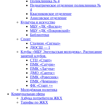
Поликлиника № 4
Педиатрическое отделение поликлиники №
4
Квасниковское отделение
Анисовское отделение
Культура и искусство
МБУ «ДК «Восход»
МБУ «ДК «Покровский»
Библиотеки
Спорт
Стадион «Сигнал»
ДЮСШ — 1
Клубы «МБУ Энгельсская молодежь». Расписание
занятий клубов.
СТЦ «Старт»
ПМК «Сатурн»
ПМК «Лагуна»
ДМО «Сантос»
ПМК «Ровесник»
ПМК «Чемпион»
ФК «Старт +»
Молодёжная политика
Коммунальная сфера
Азбука потребителя ЖКХ
Тарифы по ЖКХ