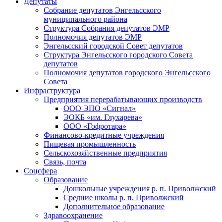
Депутаты
Собрание депутатов Энгельсского
муниципального района
Структура Собрания депутатов ЭМР
Полномочия депутатов ЭМР
Энгельсский городской Совет депутатов
Структура Энгельсского городского Совета
депутатов
Полномочия депутатов городского Энгельсского
Совета
Инфраструктура
Предприятия перерабатывающих производств
ООО ЭПО «Сигнал»
ЭОКБ «им. Глухарева»
ООО «Гофротара»
Финансово-кредитные учреждения
Пищевая промышленность
Сельскохозяйственные предприятия
Связь, почта
Соцсфера
Образование
Дошкольные учреждения р. п. Приволжский
Средние школы р. п. Приволжский
Дополнительное образование
Здравоохранение