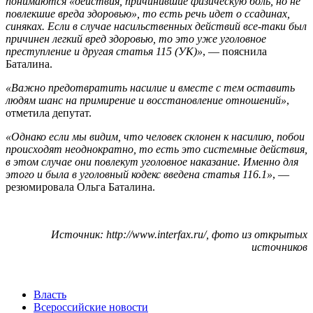
понимаются «действия, причинившие физическую боль, но не
повлекшие вреда здоровью», то есть речь идет о ссадинах,
синяках. Если в случае насильственных действий все-таки был
причинен легкий вред здоровью, то это уже уголовное
преступление и другая статья 115 (УК)»
, — пояснила
Баталина.
«Важно предотвратить насилие и вместе с тем оставить
людям шанс на примирение и восстановление отношений»
,
отметила депутат.
«Однако если мы видим, что человек склонен к насилию, побои
происходят неоднократно, то есть это системные действия,
в этом случае они повлекут уголовное наказание. Именно для
этого и была в уголовный кодекс введена статья 116.1»
, —
резюмировала Ольга Баталина.
Источник: http://www.interfax.ru/, фото из открытых
источников
Власть
Всероссийские новости