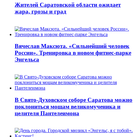
Жителей Саратовской области ожидает
жара, грозы и град
Вячеслав Максюта. «Сильнейший человек
России». Тренировка в новом фитнес-парке
Энгельса
В Свято-Духовском соборе Саратова можно
поклониться мощам великомученика и
целителя Пантелеимона